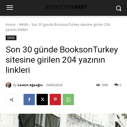
Home
MAIN
Son 30 günde BooksonTurkey sitesine girilen 204
yazının linkleri
MAIN
Son 30 günde BooksonTurkey
sitesine girilen 204 yazının
linkleri
By
Levent Ağaoğlu
06/06/2024
1090
0