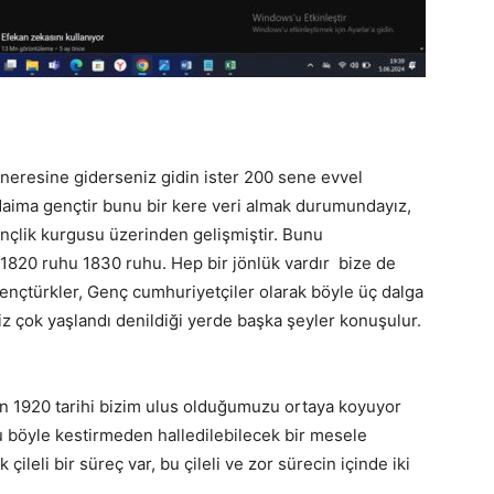
neresine giderseniz gidin ister 200 sene evvel
daima gençtir bunu bir kere veri almak durumundayız,
gençlik kurgusu üzerinden gelişmiştir. Bunu
 1820 ruhu 1830 ruhu. Hep bir jönlük vardır bize de
ençtürkler, Genç cumhuriyetçiler olarak böyle üç dalga
iz çok yaşlandı denildiği yerde başka şeyler konuşulur.
an 1920 tarihi bizim ulus olduğumuzu ortaya koyuyor
 bu böyle kestirmeden halledilebilecek bir mesele
çileli bir süreç var, bu çileli ve zor sürecin içinde iki