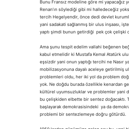
Bunu Fransız modeline göre mi yapacağız y
Renan’ın söylediği gibi mi halledeceğiz yok
tercih Hegelyendir, önce dedi devlet kuruml
yani sadakati sağlanmış bir ulus inşaası, iş
yaptı şimdi bunun getirdiği pek çok çelişki
Ama şunu tespit edelim vallahi beğenen b
kabul etmelidir ki Mustafa Kemal Atatürk ulu
eşsizdir yani onun yaptığı tercihi ne Nasır 
mobilizasyonuna dayalı aceleye getirilmiş ul
problemleri oldu, her iki yol da problem d
yok. Ne doğdu burada özellikle kenardan gel
kültürel uyumsuzluklar ve problemler yani de
bu çelişkiden elbette bir sentez doğacaktı.
başlayarak demokrasisindeki ya da demokras
problemi bir sentezlemeye doğru götürdü.