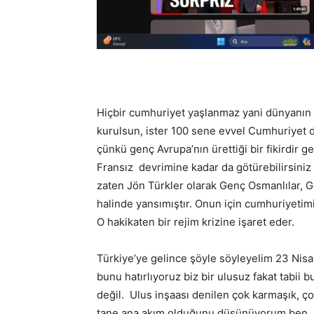
Hiçbir cumhuriyet yaşlanmaz yani dünyanın 
kurulsun, ister 100 sene evvel Cumhuriyet 
çünkü genç Avrupa’nın ürettiği bir fikirdir 
Fransız devrimine kadar da götürebilirsiniz
zaten Jön Türkler olarak Genç Osmanlılar, G
halinde yansımıştır. Onun için cumhuriyetim
O hakikaten bir rejim krizine işaret eder.
Türkiye’ye gelince şöyle söyleyelim 23 Nis
bunu hatırlıyoruz biz bir ulusuz fakat tabii
değil. Ulus inşaası denilen çok karmaşık, çok 
tane ana akım olduğunu düşünüyorum ben.