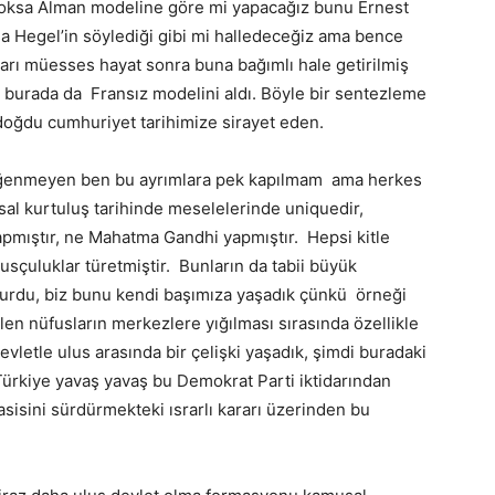
oksa Alman modeline göre mi yapacağız bunu Ernest
sa Hegel’in söylediği gibi mi halledeceğiz ama bence
arı müesses hayat sonra buna bağımlı hale getirilmiş
te burada da Fransız modelini aldı. Böyle bir sentezleme
 doğdu cumhuriyet tarihimize sirayet eden.
eğenmeyen ben bu ayrımlara pek kapılmam ama herkes
sal kurtuluş tarihinde meselelerinde uniquedir,
yapmıştır, ne Mahatma Gandhi yapmıştır. Hepsi kitle
usçuluklar türetmiştir. Bunların da tabii büyük
oğurdu, biz bunu kendi başımıza yaşadık çünkü örneği
en nüfusların merkezlere yığılması sırasında özellikle
vletle ulus arasında bir çelişki yaşadık, şimdi buradaki
 Türkiye yavaş yavaş bu Demokrat Parti iktidarından
isini sürdürmekteki ısrarlı kararı üzerinden bu