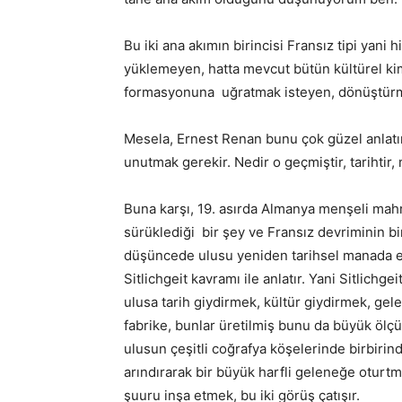
Bu iki ana akımın birincisi Fransız tipi yani 
yüklemeyen, hatta mevcut bütün kültürel kim
formasyonuna uğratmak isteyen, dönüştürme
Mesela, Ernest Renan bunu çok güzel anlatır 
unutmak gerekir. Nedir o geçmiştir, tarihtir,
Buna karşı, 19. asırda Almanya menşeli mahr
sürüklediği bir şey ve Fransız devriminin bi
düşüncede ulusu yeniden tarihsel manada e
Sitlichgeit kavramı ile anlatır. Yani Sitlichg
ulusa tarih giydirmek, kültür giydirmek, gele
fabrike, bunlar üretilmiş bunu da büyük ölçüd
ulusun çeşitli coğrafya köşelerinde birbirind
arındırarak bir büyük harfli geleneğe oturtmak
şuuru inşa etmek, bu iki görüş çatışır.