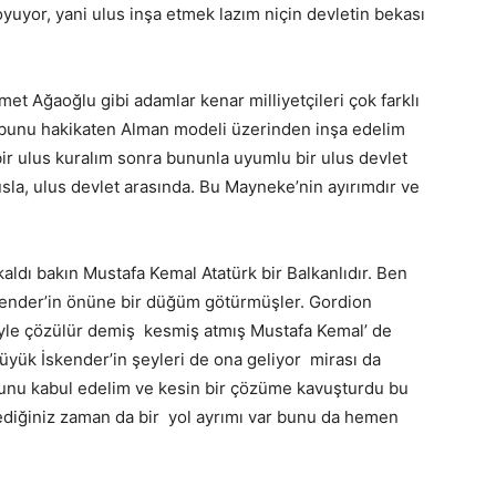
yuyor, yani ulus inşa etmek lazım niçin devletin bekası
t Ağaoğlu gibi adamlar kenar milliyetçileri çok farklı
e bunu hakikaten Alman modeli üzerinden inşa edelim
ir ulus kuralım sonra bununla uyumlu bir ulus devlet
lusla, ulus devlet arasında. Bu Mayneke’nin ayırımdır ve
kaldı bakın Mustafa Kemal Atatürk bir Balkanlıdır. Ben
kender’in önüne bir düğüm götürmüşler. Gordion
böyle çözülür demiş kesmiş atmış Mustafa Kemal’ de
 büyük İskender’in şeyleri de ona geliyor mirası da
unu kabul edelim ve kesin bir çözüme kavuşturdu bu
ediğiniz zaman da bir yol ayrımı var bunu da hemen