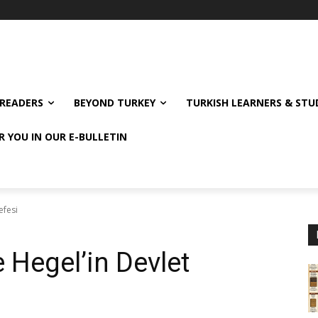
READERS
BEYOND TURKEY
TURKISH LEARNERS & ST
R YOU IN OUR E-BULLETIN
efesi
 Hegel’in Devlet