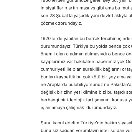
1950 lerden günümüze gelen şey bu, yani b
inisiyatifların artırılması vs gibi ama bu mu
son 28 Şubat‘ta yaşadık yani devlet aklıyla u
çözmek zorundayız.
1920’lerde yapılan bu berrak tercihin için
durumundayız. Türkiye bu yolda bence çok u
önemli olan o adımın atılmasıydı o bence öne
kayıplarımız var hakikaten haberimiz yok Os
cumhuriyeti ile olan süreklilik bağlarını o
bunları kaybettik bu çok kötü bir şey ama yan
ne Araplarda bulabiliyorsunuz ne Pakistan’d
değişik bir zihniyet iklimine bizi bu taşıdı s
herhangi bir ideolojik tartışmanın konusu ya
iş anlamaya çalışmak durumundayız.
Şunu kabul edelim Türkiye’nin hakim siyasal
bunu siz sağdan yorumlayın ister soldan yoru