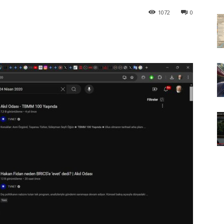
1072
0