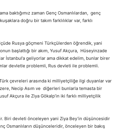
tti ama baktığımız zaman Genç Osmanlılardan, genç
aklara doğru bir takım farklılıklar var, farklı
k ölçüde Rusya göçmeni Türkçülerden öğrendik, yani
 onun başlattığı bir akım, Yusuf Akçura, Hüseyinzade
ar İstanbul’a geliyorlar ama dikkat edelim, bunlar birer
unlar devletle problemli, Rus devleti ile problemli.
k çevreleri arasında ki milliyetçiliğe ilgi duyanlar var
zere, Necip Asım ve diğerleri bunlarla temasta bir
 Akçura ile Ziya Gökalp’in iki farklı milliyetçilik
dir. Biri devleti önceleyen yani Ziya Bey’in düşüncesidir
nç Osmanlıların düşünceleridir, önceleyen bir bakış