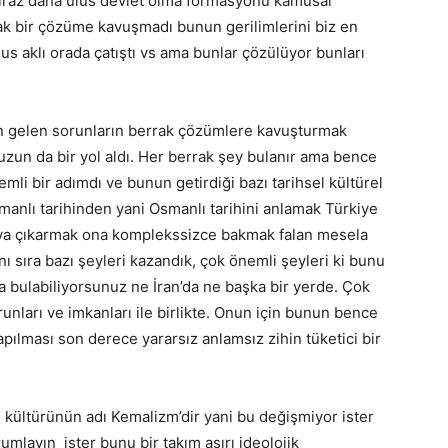
iraz daha ulus devlet olma formasyonu kamusal
tlak bir çözüme kavuşmadı bunun gerilimlerini biz en
lus aklı orada çatıştı vs ama bunlar çözülüyor bunları
den gelen sorunların berrak çözümlere kavuşturmak
zun da bir yol aldı. Her berrak şey bulanır ama bence
mli bir adımdı ve bunun getirdiği bazı tarihsel kültürel
manlı tarihinden yani Osmanlı tarihini anlamak Türkiye
rtaya çıkarmak ona komplekssizce bakmak falan mesela
ı sıra bazı şeyleri kazandık, çok önemli şeyleri ki bunu
a bulabiliyorsunuz ne İran’da ne başka bir yerde. Çok
orunları ve imkanları ile birlikte. Onun için bunun bence
pılması son derece yararsız anlamsız zihin tüketici bir
 kültürünün adı Kemalizm’dir yani bu değişmiyor ister
mlayın ister bunu bir takım aşırı ideolojik