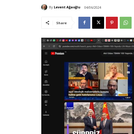
By
Levent Ağaoğlu
04/06/2024
Share