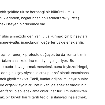
hiçbir şekilde ulusa herhangi bir kültürel kimlik
liklerinden, bağlarından onu arındırarak yurttaş
k isteyen bir düşünce var.
ulus amnezidir der. Yani ulus kurmak için bir şeyleri
 maneviyattır, inançlardır, değerler vs geleneklerdir.
eçli bir enerjik protesto doğuyor, bu da romantizmin
r takım ana ilkelerine reddiye geliştiriyor. Bu
te buda kavuşturmak meselesi, bunu feylezof Hegel,
eit dediğiniz şey siyasal olarak pür saf olarak tanımlanan
nek giydirmek vs. Tabii, bunlar orijinal mi hayır bunlar
e organik aydınlar üretir. Yani gelenekler vardır, bir
en farklı olabilecek ama onları her türlü muhitçilikten
, bir büyük harfli tarih teolojisi ilahiyatı inşa etmek,