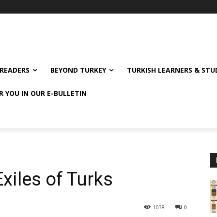
READERS
BEYOND TURKEY
TURKISH LEARNERS & ST
R YOU IN OUR E-BULLETIN
xiles of Turks
1038
0