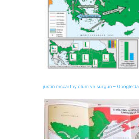
justin mccarthy ölüm ve sürgün – Google’da