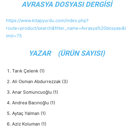
AVRASYA DOSYASI DERGİSİ
https://www.kitapyurdu.com/index.php?
route=product/search&filter_name=Avrasya%20dosyası&l
imit=75
YAZAR (ÜRÜN SAYISI)
Tarık Çelenk (1)
Ali Osman Abdurrezzak (3)
Anar Somuncuoğlu (1)
Andrea Bacınoğlu (1)
Aytaç Yalman (1)
Aziz Koluman (1)