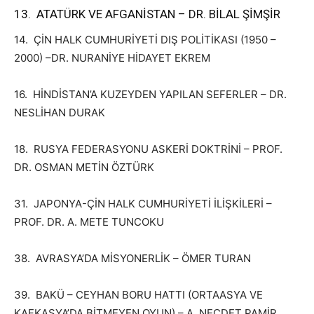
13. ATATÜRK VE AFGANİSTAN – DR. BİLAL ŞİMŞİR
14. ÇİN HALK CUMHURİYETİ DIŞ POLİTİKASI (1950 –
2000) –DR. NURANİYE HİDAYET EKREM
16. HİNDİSTAN’A KUZEYDEN YAPILAN SEFERLER – DR.
NESLİHAN DURAK
18. RUSYA FEDERASYONU ASKERİ DOKTRİNİ – PROF.
DR. OSMAN METİN ÖZTÜRK
31. JAPONYA-ÇİN HALK CUMHURİYETİ İLİŞKİLERİ –
PROF. DR. A. METE TUNCOKU
38. AVRASYA’DA MİSYONERLİK – ÖMER TURAN
39. BAKÜ – CEYHAN BORU HATTI (ORTAASYA VE
KAFKASYA’DA BİTMEYEN OYUN) – A. NECDET PAMİR