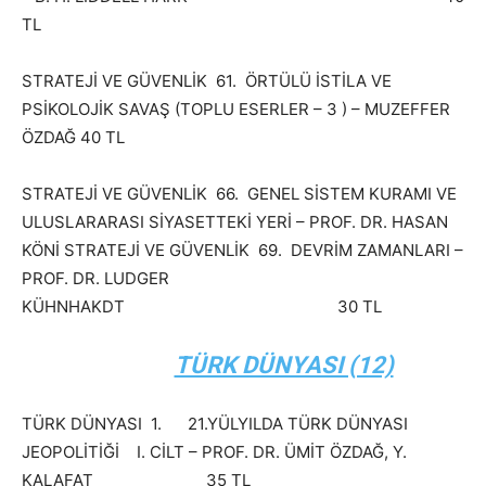
TL
STRATEJİ VE GÜVENLİK 61. ÖRTÜLÜ İSTİLA VE
PSİKOLOJİK SAVAŞ (TOPLU ESERLER – 3 ) – MUZEFFER
ÖZDAĞ 40 TL
STRATEJİ VE GÜVENLİK 66. GENEL SİSTEM KURAMI VE
ULUSLARARASI SİYASETTEKİ YERİ – PROF. DR. HASAN
KÖNİ STRATEJİ VE GÜVENLİK 69. DEVRİM ZAMANLARI –
PROF. DR. LUDGER
KÜHNHAKDT 30 TL
TÜRK DÜNYASI (12)
TÜRK DÜNYASI 1. 21.YÜLYILDA TÜRK DÜNYASI
JEOPOLİTİĞİ I. CİLT – PROF. DR. ÜMİT ÖZDAĞ, Y.
KALAFAT 35 TL