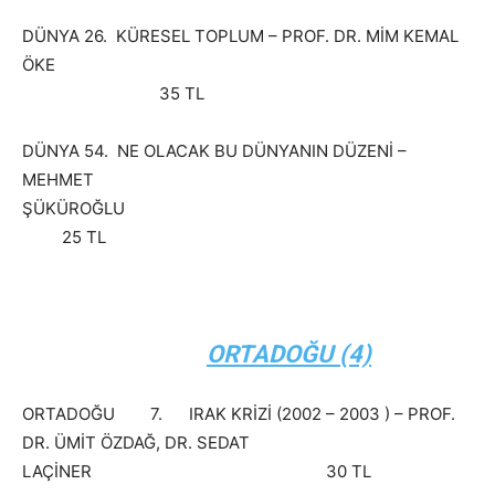
DÜNYA 26. KÜRESEL TOPLUM – PROF. DR. MİM KEMAL
ÖKE
35 TL
DÜNYA 54. NE OLACAK BU DÜNYANIN DÜZENİ –
MEHMET
ŞÜKÜROĞLU
25 TL
ORTADOĞU (4)
ORTADOĞU 7. IRAK KRİZİ (2002 – 2003 ) – PROF.
DR. ÜMİT ÖZDAĞ, DR. SEDAT
LAÇİNER 30 TL