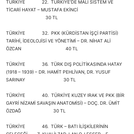
TÜRKİYE 22. TÜRKİYE’DE MALİ SİSTEM VE
TİCARİ HAYAT – MUSTAFA EKİNCİ
30 TL
TÜRKİYE 32. PKK (KÜRDİSTAN İŞÇİ PARTİSİ)
TARİHİ, İDEOLOJİSİ VE YÖNETİMİ – DR. NİHAT ALİ
ÖZCAN 40 TL
TÜRKİYE 36. TÜRK DIŞ POLİTİKASINDA HATAY
(1918 – 1939) – DR. HAMİT PEHLİVAN, DR. YUSUF
SARINAY 30 TL
TÜRKİYE 40. TÜRKİYE KUZEY IRAK VE PKK (BİR
GAYRİ NİZAMİ SAVAŞIN ANATOMİSİ) – DOÇ. DR. ÜMİT
ÖZDAĞ 30 TL
TÜRKİYE 46. TÜRK – BATI İLİŞKİLERİNİN