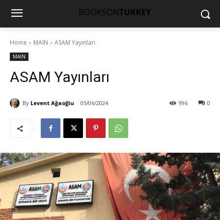
Home
MAIN
ASAM Yayınları
MAIN
ASAM Yayınları
By
Levent Ağaoğlu
05/06/2024
996
0