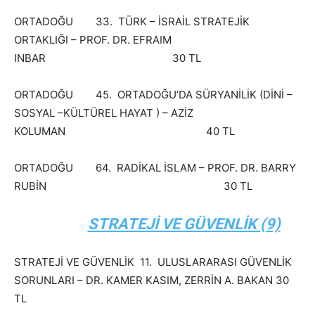
ORTADOĞU 33. TÜRK – İSRAİL STRATEJİK
ORTAKLIĞI – PROF. DR. EFRAIM
INBAR 30 TL
ORTADOĞU 45. ORTADOĞU’DA SÜRYANİLİK (DİNİ –
SOSYAL –KÜLTÜREL HAYAT ) – AZİZ
KOLUMAN 40 TL
ORTADOĞU 64. RADİKAL İSLAM – PROF. DR. BARRY
RUBİN 30 TL
STRATEJİ VE GÜVENLİK (9)
STRATEJİ VE GÜVENLİK 11. ULUSLARARASI GÜVENLİK
SORUNLARI – DR. KAMER KASIM, ZERRİN A. BAKAN 30
TL