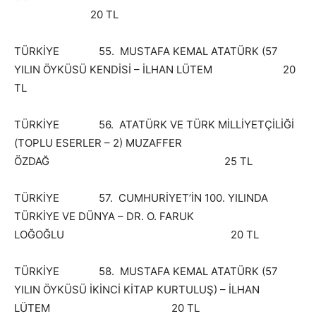
20 TL
TÜRKİYE 55. MUSTAFA KEMAL ATATÜRK (57
YILIN ÖYKÜSÜ KENDİSİ – İLHAN LÜTEM 20
TL
TÜRKİYE 56. ATATÜRK VE TÜRK MİLLİYETÇİLİĞİ
(TOPLU ESERLER – 2) MUZAFFER
ÖZDAĞ 25 TL
TÜRKİYE 57. CUMHURİYET’İN 100. YILINDA
TÜRKİYE VE DÜNYA – DR. O. FARUK
LOĞOĞLU 20 TL
TÜRKİYE 58. MUSTAFA KEMAL ATATÜRK (57
YILIN ÖYKÜSÜ İKİNCİ KİTAP KURTULUŞ) – İLHAN
LÜTEM 20 TL