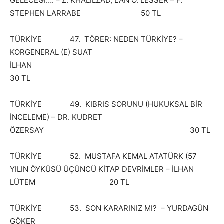
GELECEĞİ…. – Z. KHALİLZAD, LAN O. LESSER – F.
STEPHEN LARRABE 50 TL
TÜRKİYE 47. TÖRER: NEDEN TÜRKİYE? –
KORGENERAL (E) SUAT
İLHAN
30 TL
TÜRKİYE 49. KIBRIS SORUNU (HUKUKSAL BİR
İNCELEME) – DR. KUDRET
ÖZERSAY 30 TL
TÜRKİYE 52. MUSTAFA KEMAL ATATÜRK (57
YILIN ÖYKÜSÜ ÜÇÜNCÜ KİTAP DEVRİMLER – İLHAN
LÜTEM 20 TL
TÜRKİYE 53. SON KARARINIZ MI? – YURDAGÜN
GÖKER