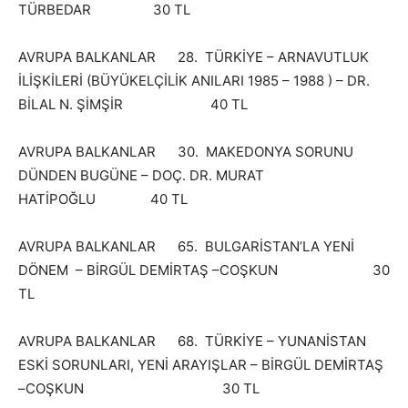
TÜRBEDAR 30 TL
AVRUPA BALKANLAR 28. TÜRKİYE – ARNAVUTLUK
İLİŞKİLERİ (BÜYÜKELÇİLİK ANILARI 1985 – 1988 ) – DR.
BİLAL N. ŞİMŞİR 40 TL
AVRUPA BALKANLAR 30. MAKEDONYA SORUNU
DÜNDEN BUGÜNE – DOÇ. DR. MURAT
HATİPOĞLU 40 TL
AVRUPA BALKANLAR 65. BULGARİSTAN’LA YENİ
DÖNEM – BİRGÜL DEMİRTAŞ –COŞKUN 30
TL
AVRUPA BALKANLAR 68. TÜRKİYE – YUNANİSTAN
ESKİ SORUNLARI, YENİ ARAYIŞLAR – BİRGÜL DEMİRTAŞ
–COŞKUN 30 TL