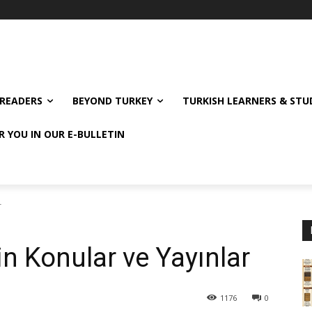
READERS
BEYOND TURKEY
TURKISH LEARNERS & ST
R YOU IN OUR E-BULLETIN
r
n Konular ve Yayınlar
1176
0