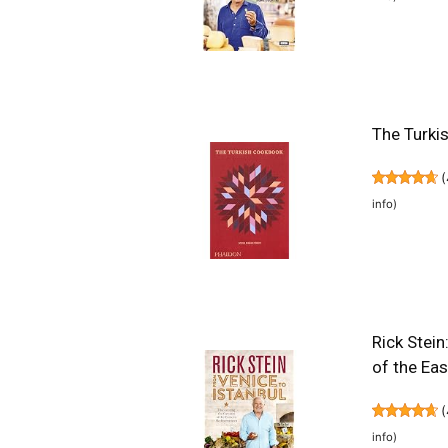
The Turki
(
info
)
Rick Stein
of the Ea
(
info
)