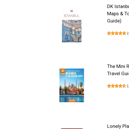
DK Istanbu
Maps & To
Guide)
(
The Mini 
Travel Gu
(
Lonely Pl