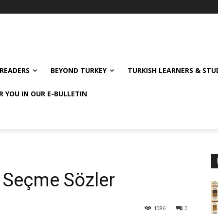
READERS
BEYOND TURKEY
TURKISH LEARNERS & ST
R YOU IN OUR E-BULLETIN
n Seçme Sözler
1086
0