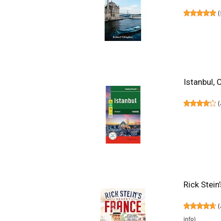
(
Istanbul, 
(
Rick Stein
(
info
)