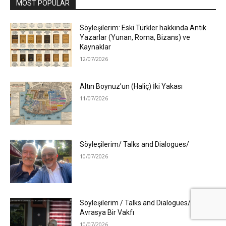
MOST POPULAR
Söyleşilerim: Eski Türkler hakkında Antik
Yazarlar (Yunan, Roma, Bizans) ve
Kaynaklar
12/07/2026
Altın Boynuz’un (Haliç) İki Yakası
11/07/2026
Söyleşilerim/ Talks and Dialogues/
10/07/2026
Söyleşilerim / Talks and Dialogues/
Avrasya Bir Vakfı
10/07/2026