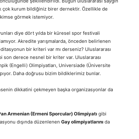
öncülüğünde şekillendirildi.
Bugün uluslararası saygın
 çok kurum bildiğiniz birer dernektir.
Özellikle de
 kimse görmek istemiyor.
nları diye dört yılda bir küresel spor festivali
ılamıyor. Akredite yarışmalarda, önceden belirlenen
reditasyonun bir kriteri var mı derseniz? Uluslararası
bi son derece nesnel bir kriter var. Uluslararası
mpik (Engelli) Olimpiyatları, Universiade (Üniversite
pıyor. Daha doğrusu bizim bildiklerimiz bunlar.
imsenin dikkatini çekmeyen başka organizasyonlar da
Pan Armenian (Ermeni Sporcular) Olimpiyatı
gibi
ditasyonu dışında düzenlenen
Gay olimpiyatlarını
da