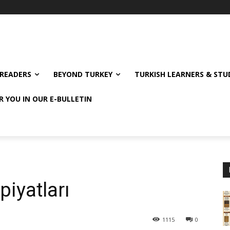
READERS
BEYOND TURKEY
TURKISH LEARNERS & ST
R YOU IN OUR E-BULLETIN
piyatları
1115
0