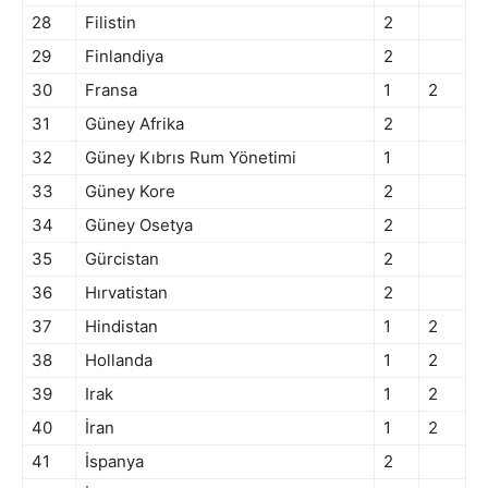
28
Filistin
2
29
Finlandiya
2
30
Fransa
1
2
31
Güney Afrika
2
32
Güney Kıbrıs Rum Yönetimi
1
33
Güney Kore
2
34
Güney Osetya
2
35
Gürcistan
2
36
Hırvatistan
2
37
Hindistan
1
2
38
Hollanda
1
2
39
Irak
1
2
40
İran
1
2
41
İspanya
2