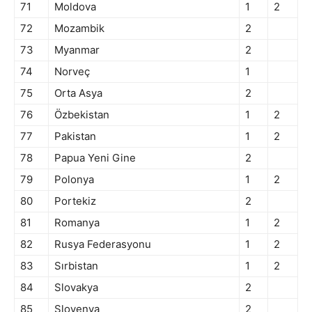
71
Moldova
1
2
72
Mozambik
2
73
Myanmar
2
74
Norveç
1
75
Orta Asya
2
76
Özbekistan
1
2
77
Pakistan
1
2
78
Papua Yeni Gine
2
79
Polonya
1
2
80
Portekiz
2
81
Romanya
1
2
82
Rusya Federasyonu
1
2
83
Sırbistan
1
2
84
Slovakya
2
85
Slovenya
2