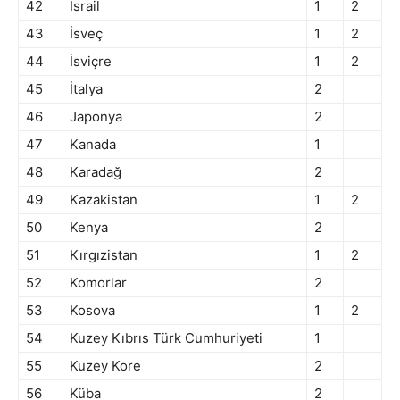
42
İsrail
1
2
43
İsveç
1
2
44
İsviçre
1
2
45
İtalya
2
46
Japonya
2
47
Kanada
1
48
Karadağ
2
49
Kazakistan
1
2
50
Kenya
2
51
Kırgızistan
1
2
52
Komorlar
2
53
Kosova
1
2
54
Kuzey Kıbrıs Türk Cumhuriyeti
1
55
Kuzey Kore
2
56
Küba
2