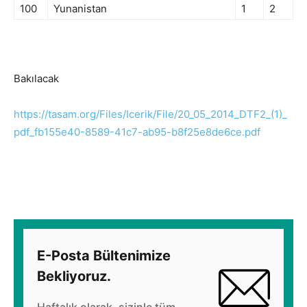
100
Yunanistan
1
2
Bakılacak
https://tasam.org/Files/Icerik/File/20_05_2014_DTF2_(1)_
pdf_fb155e40-8589-41c7-ab95-b8f25e8de6ce.pdf
E-Posta Bültenimize
Bekliyoruz.