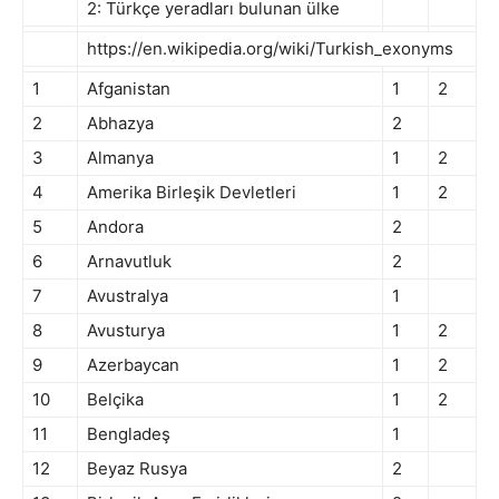
2: Türkçe yeradları bulunan ülke
https://en.wikipedia.org/wiki/Turkish_exonyms
1
Afganistan
1
2
2
Abhazya
2
3
Almanya
1
2
4
Amerika Birleşik Devletleri
1
2
5
Andora
2
6
Arnavutluk
2
7
Avustralya
1
8
Avusturya
1
2
9
Azerbaycan
1
2
10
Belçika
1
2
11
Bengladeş
1
12
Beyaz Rusya
2