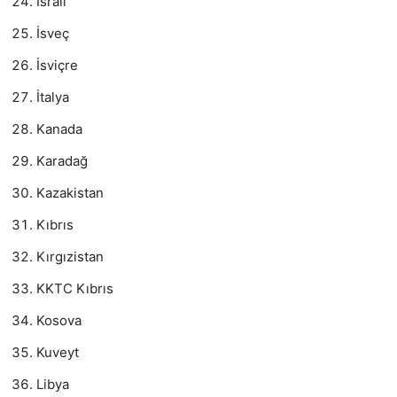
İsrail
İsveç
İsviçre
İtalya
Kanada
Karadağ
Kazakistan
Kıbrıs
Kırgızistan
KKTC Kıbrıs
Kosova
Kuveyt
Libya