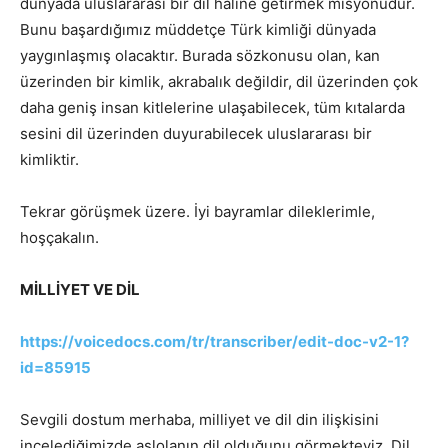
dünyada uluslararası bir dil haline getirmek misyonudur.
Bunu başardığımız müddetçe Türk kimliği dünyada
yaygınlaşmış olacaktır. Burada sözkonusu olan, kan
üzerinden bir kimlik, akrabalık değildir, dil üzerinden çok
daha geniş insan kitlelerine ulaşabilecek, tüm kıtalarda
sesini dil üzerinden duyurabilecek uluslararası bir
kimliktir.
Tekrar görüşmek üzere. İyi bayramlar dileklerimle,
hoşçakalın.
MİLLİYET VE DİL
https://voicedocs.com/tr/transcriber/edit-doc-v2-1?
id=85915
Sevgili dostum merhaba, milliyet ve dil din ilişkisini
incelediğimizde aslolanın dil olduğunu görmekteyiz. Dil