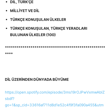
DİL, TÜRK’ÇE
MİLLİYET VE DİL
TÜRKÇE KONUŞULAN ÜLKELER
TÜRKÇE KONUŞULAN, TÜRKÇE YERADLARI
BULUNAN ÜLKELER (100)
***************************************************
****
DİL ÜZERİNDEN DÜNYADA BÜYÜME
https://open.spotify.com/episode/3ms19rOJPwVxmwAbIZ
sbdf?
go=1&sp_cid=33616af711d8d1e52c4f9f3fa090a455&utm