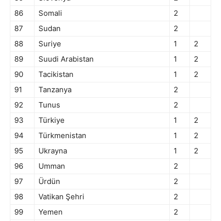
86
Somali
2
87
Sudan
2
88
Suriye
1
2
89
Suudi Arabistan
1
2
90
Tacikistan
1
2
91
Tanzanya
2
92
Tunus
2
93
Türkiye
1
2
94
Türkmenistan
1
2
95
Ukrayna
1
2
96
Umman
2
97
Ürdün
2
98
Vatikan Şehri
2
99
Yemen
2