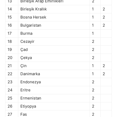
13
Birleşik Arap Emirlikleri
2
14
Birleşik Krallık
1
2
15
Bosna Hersek
1
2
16
Bulgaristan
1
2
17
Burma
1
18
Cezayir
2
19
Çad
2
20
Çekya
2
21
Çin
1
2
22
Danimarka
1
2
23
Endonezya
2
24
Eritre
2
25
Ermenistan
2
26
Etiyopya
2
27
Fas
2