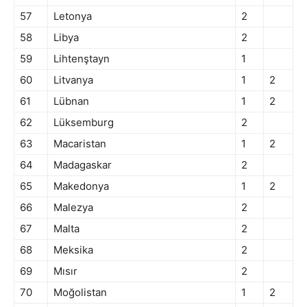
57
Letonya
2
58
Libya
2
59
Lihtenştayn
1
60
Litvanya
1
2
61
Lübnan
1
2
62
Lüksemburg
2
63
Macaristan
1
2
64
Madagaskar
2
65
Makedonya
1
2
66
Malezya
2
67
Malta
2
68
Meksika
2
69
Mısır
2
70
Moğolistan
1
2