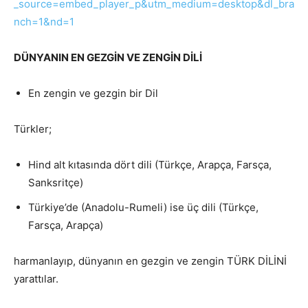
_source=embed_player_p&utm_medium=desktop&dl_bra
nch=1&nd=1
DÜNYANIN EN GEZGİN VE ZENGİN DİLİ
En zengin ve gezgin bir Dil
Türkler;
Hind alt kıtasında dört dili (Türkçe, Arapça, Farsça,
Sanksritçe)
Türkiye’de (Anadolu-Rumeli) ise üç dili (Türkçe,
Farsça, Arapça)
harmanlayıp, dünyanın en gezgin ve zengin TÜRK DİLİNİ
yarattılar.