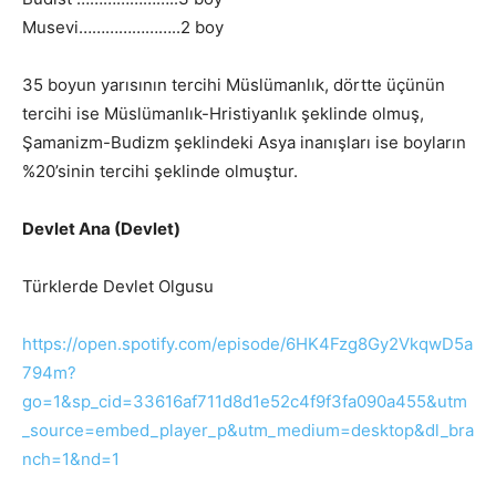
Musevi…………………..2 boy
35 boyun yarısının tercihi Müslümanlık, dörtte üçünün
tercihi ise Müslümanlık-Hristiyanlık şeklinde olmuş,
Şamanizm-Budizm şeklindeki Asya inanışları ise boyların
%20’sinin tercihi şeklinde olmuştur.
Devlet Ana (Devlet)
Türklerde Devlet Olgusu
https://open.spotify.com/episode/6HK4Fzg8Gy2VkqwD5a
794m?
go=1&sp_cid=33616af711d8d1e52c4f9f3fa090a455&utm
_source=embed_player_p&utm_medium=desktop&dl_bra
nch=1&nd=1