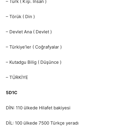
– Türk ( Kişi. İnsan )
– Törük ( Din )
– Devlet Ana ( Devlet )
– Türkiye’ler ( Coğrafyalar )
– Kutadgu Bilig ( Düşünce )
– TÜRKİYE
5D1C
DİN: 110 ülkede Hilafet bakiyesi
DİL: 100 ülkede 7500 Türkçe yeradı