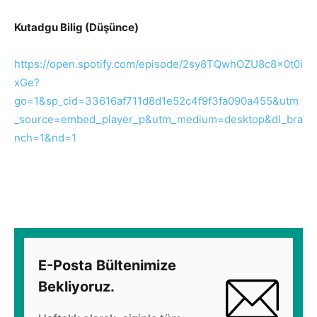
Kutadgu Bilig (Düşünce)
https://open.spotify.com/episode/2sy8TQwhOZU8c8x0t0i
xGe?
go=1&sp_cid=33616af711d8d1e52c4f9f3fa090a455&utm
_source=embed_player_p&utm_medium=desktop&dl_bra
nch=1&nd=1
E-Posta Bültenimize
Bekliyoruz.