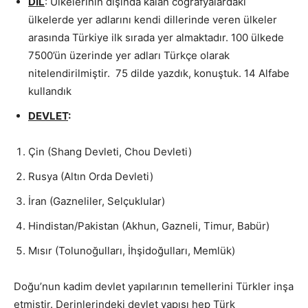
DİL
: Ülkelerinin dışında kalan coğrafyalardaki
ülkelerde yer adlarını kendi dillerinde veren ülkeler
arasında Türkiye ilk sırada yer almaktadır. 100 ülkede
7500’ün üzerinde yer adları Türkçe olarak
nitelendirilmiştir. 75 dilde yazdık, konuştuk. 14 Alfabe
kullandık
DEVLET
:
Çin (Shang Devleti, Chou Devleti)
Rusya (Altın Orda Devleti)
İran (Gazneliler, Selçuklular)
Hindistan/Pakistan (Akhun, Gazneli, Timur, Babür)
Mısır (Tolunoğulları, İhşidoğulları, Memlük)
Doğu’nun kadim devlet yapılarının temellerini Türkler inşa
etmiştir. Derinlerindeki devlet yapısı hep Türk