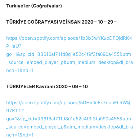
Türkiye’ler (Coğrafyalar)
TÜRKİYE COĞRAFYASI VE İNSAN 2020 – 10 – 29 –
https://open.spotify.com/episode/1b3b3wYKuoDFOjdRK4
PHeU?
go=1&sp_cid=33616af711d8d1e52c4f9f3fa090a455&utm
_source=embed_player_p&utm_medium=desktop&dl_bra
nch=1&nd=1
TÜRKİYELER Kavramı 2020 – 09 – 10
https://open.spotify.com/episode/5GHmIeFk7nouFLRWQ
R7KTT?
go=1&sp_cid=33616af711d8d1e52c4f9f3fa090a455&utm
_source=embed_player_p&utm_medium=desktop&dl_bra
nch=1&nd=1