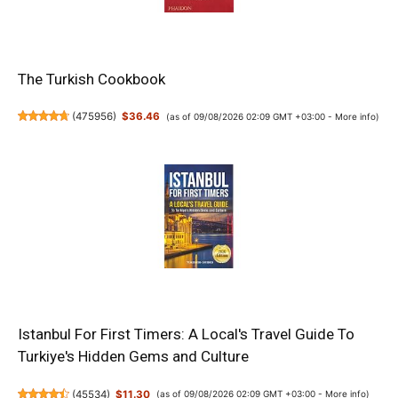
The Turkish Cookbook
(
475956
)
$36.46
(as of 09/08/2026 02:09 GMT +03:00 -
More info
)
Istanbul For First Timers: A Local's Travel Guide To
Turkiye's Hidden Gems and Culture
(
45534
)
$11.30
(as of 09/08/2026 02:09 GMT +03:00 -
More info
)