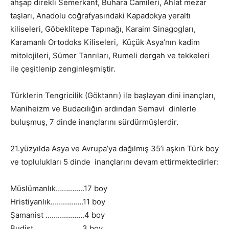
ahşap direkli Semerkant, Buhara Camileri, Ahlat mezar
taşları, Anadolu coğrafyasındaki Kapadokya yeraltı
kiliseleri, Göbeklitepe Tapınağı, Karaim Sinagogları,
Karamanlı Ortodoks Kiliseleri, Küçük Asya’nın kadim
mitolojileri, Sümer Tanrıları, Rumeli dergah ve tekkeleri
ile çeşitlenip zenginleşmiştir.
Türklerin Tengricilik (Göktanrı) ile başlayan dini inançları,
Maniheizm ve Budacılığın ardından Semavi dinlerle
buluşmuş, 7 dinde inançlarını sürdürmüşlerdir.
21.yüzyılda Asya ve Avrupa’ya dağılmış 35’i aşkın Türk boy
ve toplulukları 5 dinde inançlarını devam ettirmektedirler:
Müslümanlık…………..17 boy
Hristiyanlık…………….11 boy
Şamanist ……………….4 boy
Budist …………………..3 boy