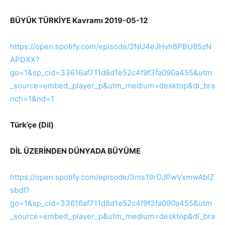
BÜYÜK TÜRKİYE Kavramı 2019-05-12
https://open.spotify.com/episode/2NU4eJHvh8PBU85zN
APDXX?
go=1&sp_cid=33616af711d8d1e52c4f9f3fa090a455&utm
_source=embed_player_p&utm_medium=desktop&dl_bra
nch=1&nd=1
Türk’çe (Dil)
DİL ÜZERİNDEN DÜNYADA BÜYÜME
https://open.spotify.com/episode/3ms19rOJPwVxmwAbIZ
sbdf?
go=1&sp_cid=33616af711d8d1e52c4f9f3fa090a455&utm
_source=embed_player_p&utm_medium=desktop&dl_bra