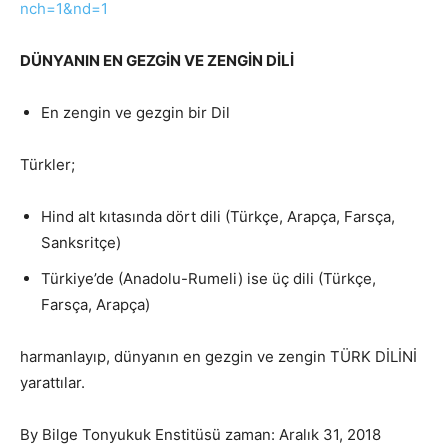
nch=1&nd=1
DÜNYANIN EN GEZGİN VE ZENGİN DİLİ
En zengin ve gezgin bir Dil
Türkler;
Hind alt kıtasında dört dili (Türkçe, Arapça, Farsça,
Sanksritçe)
Türkiye’de (Anadolu-Rumeli) ise üç dili (Türkçe,
Farsça, Arapça)
harmanlayıp, dünyanın en gezgin ve zengin TÜRK DİLİNİ
yarattılar.
By Bilge Tonyukuk Enstitüsü zaman: Aralık 31, 2018