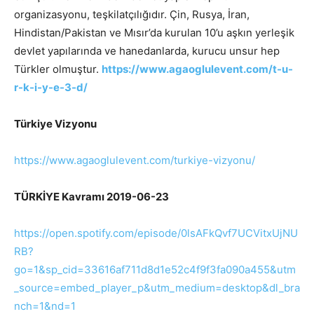
organizasyonu, teşkilatçılığıdır. Çin, Rusya, İran,
Hindistan/Pakistan ve Mısır’da kurulan 10’u aşkın yerleşik
devlet yapılarında ve hanedanlarda, kurucu unsur hep
Türkler olmuştur.
https://www.agaoglulevent.com/t-u-
r-k-i-y-e-3-d/
Türkiye Vizyonu
https://www.agaoglulevent.com/turkiye-vizyonu/
TÜRKİYE Kavramı 2019-06-23
https://open.spotify.com/episode/0lsAFkQvf7UCVitxUjNU
RB?
go=1&sp_cid=33616af711d8d1e52c4f9f3fa090a455&utm
_source=embed_player_p&utm_medium=desktop&dl_bra
nch=1&nd=1