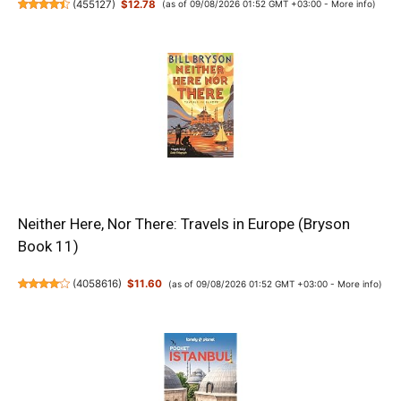
(
455127
)
$12.78
(as of 09/08/2026 01:52 GMT +03:00 -
More info
)
Neither Here, Nor There: Travels in Europe (Bryson
Book 11)
(
4058616
)
$11.60
(as of 09/08/2026 01:52 GMT +03:00 -
More info
)