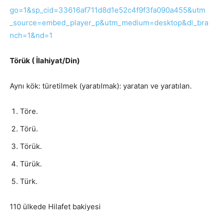
go=1&sp_cid=33616af711d8d1e52c4f9f3fa090a455&utm
_source=embed_player_p&utm_medium=desktop&dl_bra
nch=1&nd=1
Törük ( İlahiyat/Din)
Aynı kök: türetilmek (yaratılmak): yaratan ve yaratılan.
Töre.
Törü.
Törük.
Türük.
Türk.
110 ülkede Hilafet bakiyesi