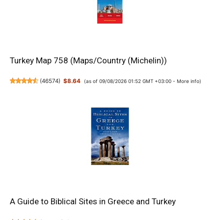
Turkey Map 758 (Maps/Country (Michelin))
(
46574
)
$8.64
(as of 09/08/2026 01:52 GMT +03:00 -
More info
)
A Guide to Biblical Sites in Greece and Turkey