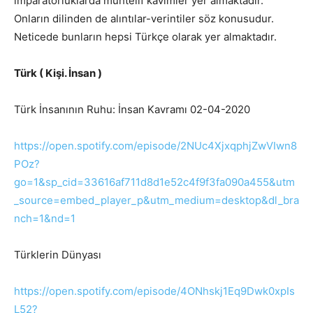
imparatorluklarda muhtelif kavimler yer almaktadır.
Onların dilinden de alıntılar-verintiler söz konusudur.
Neticede bunların hepsi Türkçe olarak yer almaktadır.
Türk ( Kişi. İnsan )
Türk İnsanının Ruhu: İnsan Kavramı 02-04-2020
https://open.spotify.com/episode/2NUc4XjxqphjZwVIwn8
POz?
go=1&sp_cid=33616af711d8d1e52c4f9f3fa090a455&utm
_source=embed_player_p&utm_medium=desktop&dl_bra
nch=1&nd=1
Türklerin Dünyası
https://open.spotify.com/episode/4ONhskj1Eq9Dwk0xpIs
L52?