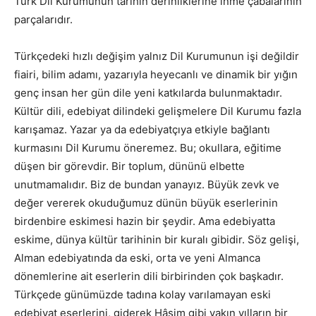
Türk Dil Kurumunun tarihin derinliklerine inme çabalarının
parçalarıdır.
Türkçedeki hızlı değişim yalnız Dil Kurumunun işi değildir
fiairi, bilim adamı, yazarıyla heyecanlı ve dinamik bir yığın
genç insan her gün dile yeni katkılarda bulunmaktadır.
Kültür dili, edebiyat dilindeki gelişmelere Dil Kurumu fazla
karışamaz. Yazar ya da edebiyatçıya etkiyle bağlantı
kurmasını Dil Kurumu öneremez. Bu; okullara, eğitime
düşen bir görevdir. Bir toplum, dününü elbette
unutmamalıdır. Biz de bundan yanayız. Büyük zevk ve
değer vererek okuduğumuz dünün büyük eserlerinin
birdenbire eskimesi hazin bir şeydir. Ama edebiyatta
eskime, dünya kültür tarihinin bir kuralı gibidir. Söz gelişi,
Alman edebiyatında da eski, orta ve yeni Almanca
dönemlerine ait eserlerin dili birbirinden çok başkadır.
Türkçede günümüzde tadına kolay varılamayan eski
edebiyat eserlerini, giderek Hâşim gibi yakın yılların bir