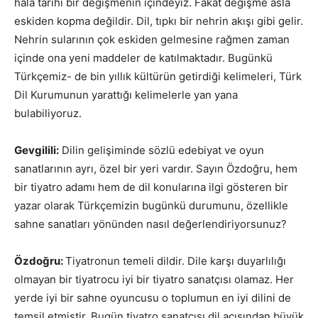
hâlâ tarihî bir değişmenin içindeyiz. Fakat değişme asla
eskiden kopma değildir. Dil, tıpkı bir nehrin akışı gibi gelir.
Nehrin sularının çok eskiden gelmesine rağmen zaman
içinde ona yeni maddeler de katılmaktadır. Bugünkü
Türkçemiz- de bin yıllık kültürün getirdiği kelimeleri, Türk
Dil Kurumunun yarattığı kelimelerle yan yana
bulabiliyoruz.
Gevgilili:
Dilin gelişiminde sözlü edebiyat ve oyun
sanatlarının ayrı, özel bir yeri vardır. Sayın Özdoğru, hem
bir tiyatro adamı hem de dil konularına ilgi gösteren bir
yazar olarak Türkçemizin bugünkü durumunu, özellikle
sahne sanatları yönünden nasıl değerlendiriyorsunuz?
Özdoğru:
Tiyatronun temeli dildir. Dile karşı duyarlılığı
olmayan bir tiyatrocu iyi bir tiyatro sanatçısı olamaz. Her
yerde iyi bir sahne oyuncusu o toplumun en iyi dilini de
temsil etmiştir. Bugün tiyatro sanatçısı dil açısından büyük