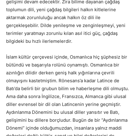
gelişimi devam edecektir. Zira bilime dayanan çağdaş
toplumun dili, yeni çağdaş bilgileri halkın kitlelerine
aktarmak zorunluluğu ancak halkın öz dili ile
gerçekleşebilir. Dilde yenileşme ve zenginleşmeyi, yeni
terimler yaratmayı zorunlu kılan asıl itici güç, çağdaş
bilgideki bu hızlı ilerlemelerdir.
İslam kültür çerçevesi içinde, Osmanlıca hiç şüphesiz bir
bütündü ve başarıyla rolünü oynamıştı. Osmanlıca bir
azınlığın dilidir derken geniş halk yığınlarına çevrili
olmayışını kastetmiştim. Rönesans’a kadar Latince de
Batı’da belirli bir grubun bilim ve haberleşme dili olmuştu.
Ama daha sonra İngilizce, Fransızca, Almanca gibi ulusal
diller evrensel bir dil olan Latincenin yerine geçmiştir.
Aydınlanma Dönemini bu ulusal diller yansıtır ve Batı,
gelişimini bu dillere borçludur. Bugün de bir “Aydınlanma
Dönemi” içinde olduğumuzdan, insanlara yalnız maddi
değerleri değil; kültür, sanat ve bilgi değerlerini de