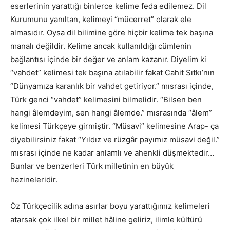
eserlerinin yarattığı binlerce kelime feda edilemez. Dil
Kurumunu yanıltan, kelimeyi “mücerret” olarak ele
almasıdır. Oysa dil bilimine göre hiçbir kelime tek başına
manalı değildir. Kelime ancak kullanıldığı cümlenin
bağlantısı içinde bir değer ve anlam kazanır. Diyelim ki
“vahdet” kelimesi tek başına atılabilir fakat Cahit Sıtkı’nın
“Dünyamıza karanlık bir vahdet getiriyor.” mısrası içinde,
Türk genci “vahdet” kelimesini bilmelidir. “Bilsen ben
hangi âlemdeyim, sen hangi âlemde.” mısrasında “âlem”
kelimesi Türkçeye girmiştir. “Müsavi” kelimesine Arap- ça
diyebilirsiniz fakat “Yıldız ve rüzgâr payımız müsavi değil.”
mısrası içinde ne kadar anlamlı ve ahenkli düşmektedir…
Bunlar ve benzerleri Türk milletinin en büyük
hazineleridir.
Öz Türkçecilik adına asırlar boyu yarattığımız kelimeleri
atarsak çok ilkel bir millet hâline geliriz, ilimle kültürü