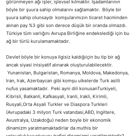
görünmeyen ağı işler, işlevsel kılmaktır. İşadamlarının
böyle bir şuura sahip olmalarını sağlamaktır. Böyle bir
şuura sahip olunsaydı komşularımızın ticaret hacminden
alınan pay %3 gibi son derece düşük bir oranda olmazdı.
Türkiye tüm varlığını Avrupa Birliğine endekslediği için bu
ağ bir türlü kurulamamaktadır.
Devlet böyle bir konuya ilgisiz kaldığıiçin bu tip bir ağ
ancak siyasi inisiyatif alınarak oluşturulabilecektir.
Yunanistan, Bulgaristan, Romanya, Moldova, Makedonya,
Iran, Irak, Azerbaycan gibi komşu ulkelerde Turk asilli
nufus yasamaktadır. Peki ayni dili konusanTurkiyeli,
Kibrisli, Balkanli, Kafkasyali, Iranli, Irakli, Kirimli,
Rusyali,Orta Asyali Turkler ve Diaspora Turkleri
(Avrupadaki 3 milyon Turk vatandasi,ABD, Ingiltere,
Avustralya, Uzakdoğu) neden boyle bir ekonomik
dinamizm yaratmamaktadirlar da muthis bir
yolsuzluk/uyusturucu trafigi dinamizmi yaratilmaktadir?