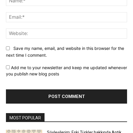
Ema
Web
Save my name, email, and website in this browser for the
next time I comment.
Add me to your newsletter and keep me updated whenever
you publish new blog posts
MOST POPULAR
Söyleşilerim: Eski Türkler hakkında Antik