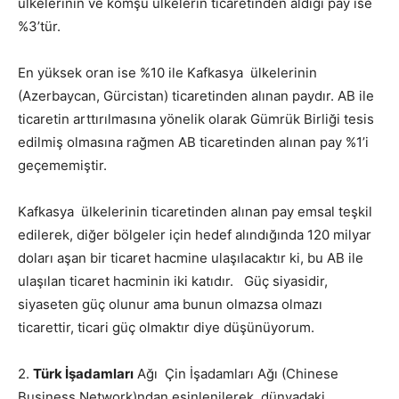
ülkelerinin ve komşu ülkelerin ticaretinden aldığı pay ise
%3’tür.
En yüksek oran ise %10 ile Kafkasya ülkelerinin
(Azerbaycan, Gürcistan) ticaretinden alınan paydır. AB ile
ticaretin arttırılmasına yönelik olarak Gümrük Birliği tesis
edilmiş olmasına rağmen AB ticaretinden alınan pay %1’i
geçememiştir.
Kafkasya ülkelerinin ticaretinden alınan pay emsal teşkil
edilerek, diğer bölgeler için hedef alındığında 120 milyar
doları aşan bir ticaret hacmine ulaşılacaktır ki, bu AB ile
ulaşılan ticaret hacminin iki katıdır. Güç siyasidir,
siyaseten güç olunur ama bunun olmazsa olmazı
ticarettir, ticari güç olmaktır diye düşünüyorum.
2.
Türk İşadamları
Ağı Çin İşadamları Ağı (Chinese
Business Network)ndan esinlenilerek dünyadaki