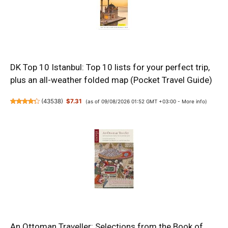
DK Top 10 Istanbul: Top 10 lists for your perfect trip,
plus an all-weather folded map (Pocket Travel Guide)
(
43538
)
$7.31
(as of 09/08/2026 01:52 GMT +03:00 -
More info
)
An Ottoman Traveller: Selections from the Book of