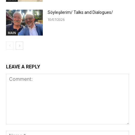
Söyleşilerim/ Talks and Dialogues/
10/07/2026
MAIN
LEAVE A REPLY
Comment:
Na