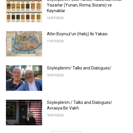
Yazarlar (Yunan, Roma, Bizans) ve
Kaynaklar
12/07/2026
Altın Boynuz’un (Haliç) İki Yakası
11/07/2026
Söyleşilerim/ Talks and Dialogues/
10/07/2026
Söyleşilerim / Talks and Dialogues/
Avrasya Bir Vakfı
10/07/2026