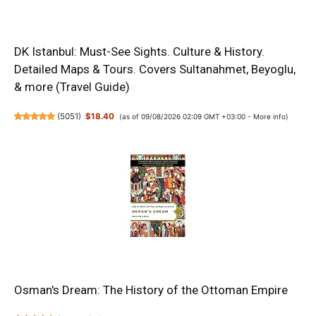
DK Istanbul: Must-See Sights. Culture & History.
Detailed Maps & Tours. Covers Sultanahmet, Beyoglu,
& more (Travel Guide)
(
5051
)
$18.40
(as of 09/08/2026 02:09 GMT +03:00 -
More info
)
Osman's Dream: The History of the Ottoman Empire