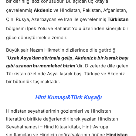
bir derinliği söz konusudur. Bu açıdan üç kıtayla
çevrelenmiş
Akdeniz
ve Hindistan, Pakistan, Afganistan,
Çin, Rusya, Azerbaycan ve İran ile çevrelenmiş
Türkistan
bölgesini İpek Yolu ve Baharat Yolu üzerinden sinerjik bir
güce dönüştürmek elzemdir.
Büyük şair Nazım Hikmet’in dizilerinde dile getirdiği
“Uzak Asya’dan dörtnala gelip, Akdeniz’e bir kısrak başı
gibi uzanan bu memleket bizim”
dir. Dizelerde dile gelen
Türkistan özelinde Asya, kısrak başı Türkiye ve Akdeniz
bir bütünlük taşımaktadır.
Hint Kumaşı&Türk Kuşağı
Hindistan seyahatlerimin gözlemleri ve Hindistan
literatürü birlikte değerlendirilerek yazılan Hindistan
Seyahatnamesi – Hind Kıtası kitabı, Hint-Avrupa
sınıflamaları ve Hindiçin coğrafyalarının önüne
Hindistan,