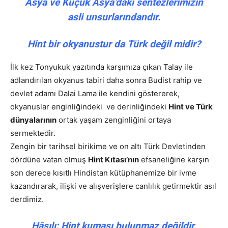
Asya ve Küçük Asya’daki sentezlerimizin
asli unsurlarındandır.
Hint bir okyanustur da Türk değil midir?
İlk kez Tonyukuk yazıtında karşımıza çıkan Talay ile
adlandırılan okyanus tabiri daha sonra Budist rahip ve
devlet adamı Dalai Lama ile kendini göstererek,
okyanuslar enginliğindeki ve derinliğindeki
Hint ve Türk
dünyalarının
ortak yaşam zenginliğini ortaya
sermektedir.
Zengin bir tarihsel birikime ve on altı Türk Devletinden
dördüne vatan olmuş
Hint Kıtası’nın
efsaneliğine karşın
son derece kısıtlı Hindistan kütüphanemize bir ivme
kazandırarak, ilişki ve alışverişlere canlılık getirmektir asıl
derdimiz.
Hâsılı; Hint kumaşı bulunmaz değildir,