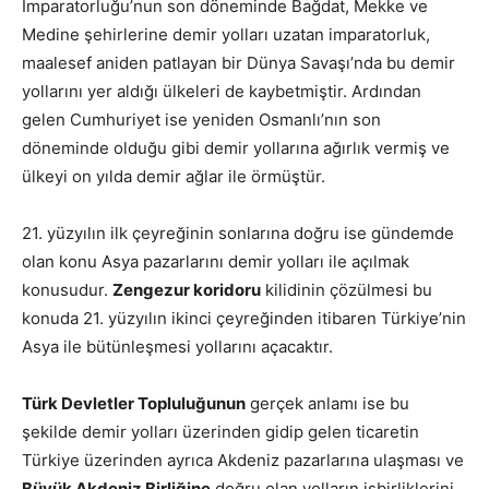
İmparatorluğu’nun son döneminde Bağdat, Mekke ve
Medine şehirlerine demir yolları uzatan imparatorluk,
maalesef aniden patlayan bir Dünya Savaşı’nda bu demir
yollarını yer aldığı ülkeleri de kaybetmiştir. Ardından
gelen Cumhuriyet ise yeniden Osmanlı’nın son
döneminde olduğu gibi demir yollarına ağırlık vermiş ve
ülkeyi on yılda demir ağlar ile örmüştür.
21. yüzyılın ilk çeyreğinin sonlarına doğru ise gündemde
olan konu Asya pazarlarını demir yolları ile açılmak
konusudur.
Zengezur koridoru
kilidinin çözülmesi bu
konuda 21. yüzyılın ikinci çeyreğinden itibaren Türkiye’nin
Asya ile bütünleşmesi yollarını açacaktır.
Türk Devletler Topluluğunun
gerçek anlamı ise bu
şekilde demir yolları üzerinden gidip gelen ticaretin
Türkiye üzerinden ayrıca Akdeniz pazarlarına ulaşması ve
Büyük Akdeniz Birliğine
doğru olan yolların işbirliklerini