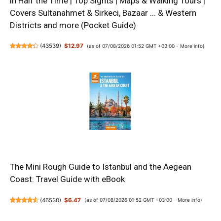
in Half the Time | Top Sights | Maps & Walking Tours |
Covers Sultanahmet & Sirkeci, Bazaar ... & Western
Districts and more (Pocket Guide)
(
43539
)
$12.97
(as of 07/08/2026 01:52 GMT +03:00 -
More info
)
The Mini Rough Guide to Istanbul and the Aegean
Coast: Travel Guide with eBook
(
46530
)
$6.47
(as of 07/08/2026 01:52 GMT +03:00 -
More info
)