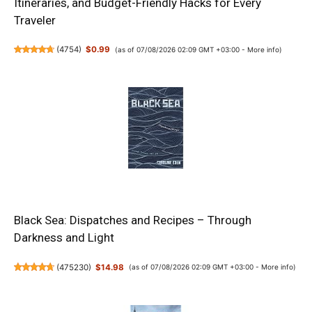
Itineraries, and Budget-Friendly Hacks for Every
Traveler
(
4754
)
$0.99
(as of 07/08/2026 02:09 GMT +03:00 -
More info
)
Black Sea: Dispatches and Recipes – Through
Darkness and Light
(
475230
)
$14.98
(as of 07/08/2026 02:09 GMT +03:00 -
More info
)