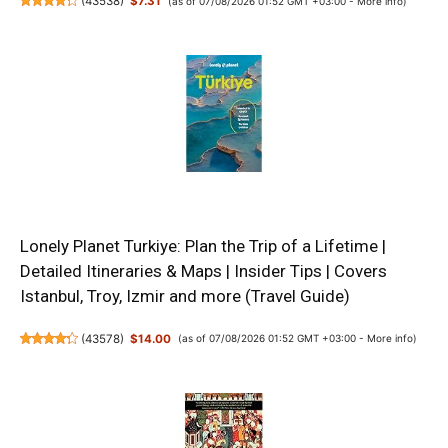
(
43538
)
$7.31
(as of 07/08/2026 01:52 GMT +03:00 -
More info
)
Lonely Planet Turkiye: Plan the Trip of a Lifetime |
Detailed Itineraries & Maps | Insider Tips | Covers
Istanbul, Troy, Izmir and more (Travel Guide)
(
43578
)
$14.00
(as of 07/08/2026 01:52 GMT +03:00 -
More info
)