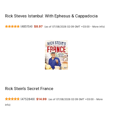
Rick Steves Istanbul: With Ephesus & Cappadocia
(
485154
)
$8.97
(as of 07/08/2026 02:09 GMT +03:00 -
More info
)
Rick Stein’s Secret France
(
4752849
)
$14.99
(as of 07/08/2026 02:09 GMT +03:00 -
More
info
)