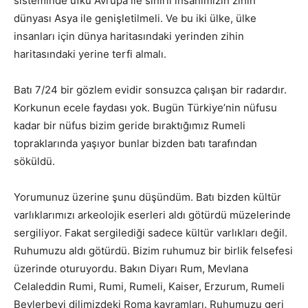
sisteminde ufku Avrupa ile sınırlı insanımızın zihin
dünyası Asya ile genişletilmeli. Ve bu iki ülke, ülke
insanları için dünya haritasındaki yerinden zihin
haritasındaki yerine terfi almalı.
Batı 7/24 bir gözlem evidir sonsuzca çalışan bir radardır.
Korkunun ecele faydası yok. Bugün Türkiye’nin nüfusu
kadar bir nüfus bizim geride bıraktığımız Rumeli
topraklarında yaşıyor bunlar bizden batı tarafından
söküldü.
Yorumunuz üzerine şunu düşündüm. Batı bizden kültür
varlıklarımızı arkeolojik eserleri aldı götürdü müzelerinde
sergiliyor. Fakat sergilediği sadece kültür varlıkları değil.
Ruhumuzu aldı götürdü. Bizim ruhumuz bir birlik felsefesi
üzerinde oturuyordu. Bakın Diyarı Rum, Mevlana
Celaleddin Rumi, Rumi, Rumeli, Kaiser, Erzurum, Rumeli
Beylerbeyi dilimizdeki Roma kavramları. Ruhumuzu geri