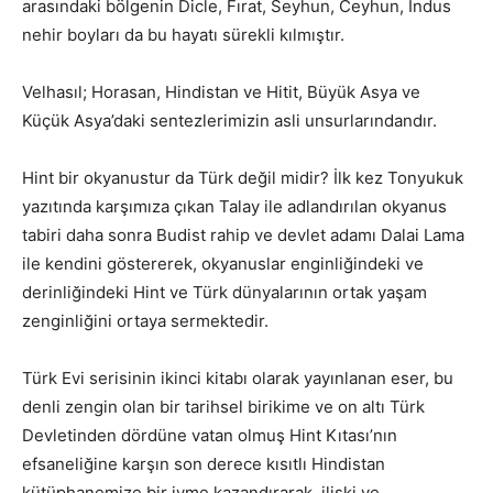
arasındaki bölgenin Dicle, Fırat, Seyhun, Ceyhun, İndus
nehir boyları da bu hayatı sürekli kılmıştır.
Velhasıl; Horasan, Hindistan ve Hitit, Büyük Asya ve
Küçük Asya’daki sentezlerimizin asli unsurlarındandır.
Hint bir okyanustur da Türk değil midir? İlk kez Tonyukuk
yazıtında karşımıza çıkan Talay ile adlandırılan okyanus
tabiri daha sonra Budist rahip ve devlet adamı Dalai Lama
ile kendini göstererek, okyanuslar enginliğindeki ve
derinliğindeki Hint ve Türk dünyalarının ortak yaşam
zenginliğini ortaya sermektedir.
Türk Evi serisinin ikinci kitabı olarak yayınlanan eser, bu
denli zengin olan bir tarihsel birikime ve on altı Türk
Devletinden dördüne vatan olmuş Hint Kıtası’nın
efsaneliğine karşın son derece kısıtlı Hindistan
kütüphanemize bir ivme kazandırarak, ilişki ve