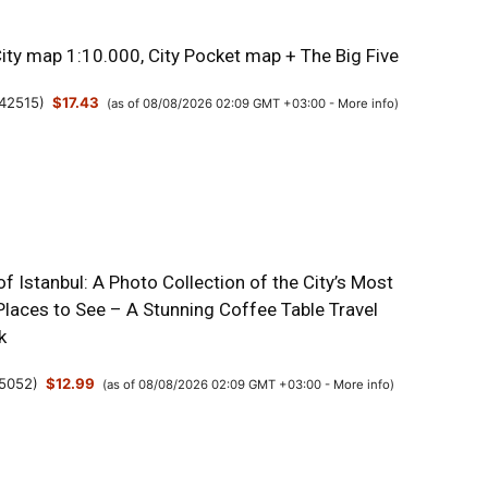
City map 1:10.000, City Pocket map + The Big Five
42515
)
$17.43
(as of 08/08/2026 02:09 GMT +03:00 -
More info
)
 Istanbul: A Photo Collection of the City’s Most
Places to See – A Stunning Coffee Table Travel
k
5052
)
$12.99
(as of 08/08/2026 02:09 GMT +03:00 -
More info
)