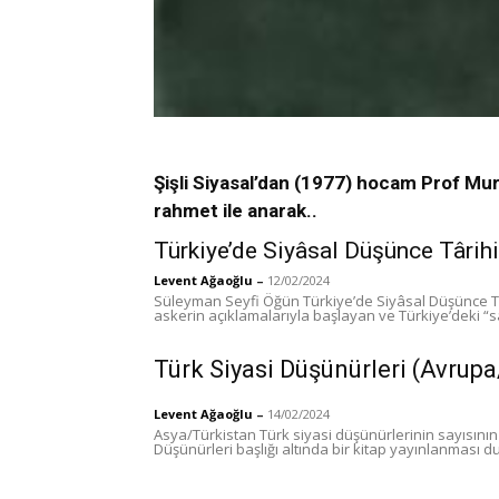
Şişli Siyasal’dan (1977) hocam Prof Mur
rahmet ile anarak..
Türkiye’de Siyâsal Düşünce Târihi
Levent Ağaoğlu
–
12/02/2024
Süleyman Seyfi Öğün Türkiye’de Siyâsal Düşünce Târ
askerin açıklamalarıyla başlayan ve Türkiye’deki “
Türk Siyasi Düşünürleri (Avrup
Levent Ağaoğlu
–
14/02/2024
Asya/Türkistan Türk siyasi düşünürlerinin sayısının
Düşünürleri başlığı altında bir kitap yayınlanması