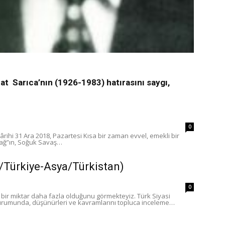
at Sarıca’nın (1926-1983) hatırasını saygı,
0
ihi 31 Ara 2018, Pazartesi Kısa bir zaman evvel, emekli bir
sağ”ın, Soğuk Savaş…
a/Türkiye-Asya/Türkistan)
0
 bir miktar daha fazla olduğunu görmekteyiz. Türk Siyasi
 durumunda, düşünürleri ve kavramlarını topluca inceleme…