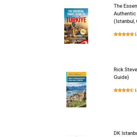
The Essent
Authentic
(Istanbul
(
Rick Steve
Guide)
(
DK Istanbu