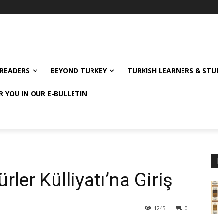
READERS
BEYOND TURKEY
TURKISH LEARNERS & ST
R YOU IN OUR E-BULLETIN
ler Külliyatı’na Giriş
1245
0