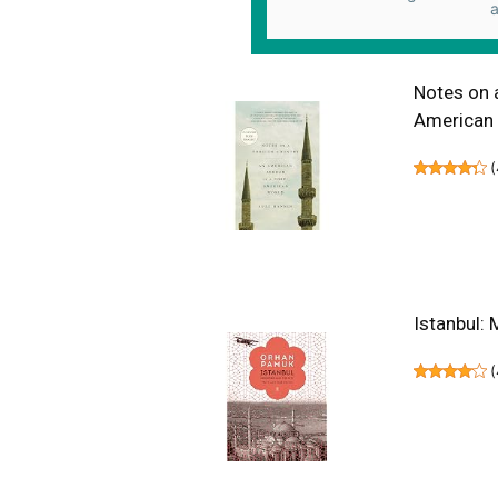
a
Notes on 
American
(
Istanbul: 
(