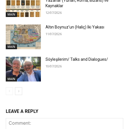
Yazarlar (Yunan, Roma, Bizans) ve
Kaynaklar
12/07/2026
MAIN
Altın Boynuz’un (Haliç) İki Yakası
11/07/2026
MAIN
Söyleşilerim/ Talks and Dialogues/
10/07/2026
MAIN
LEAVE A REPLY