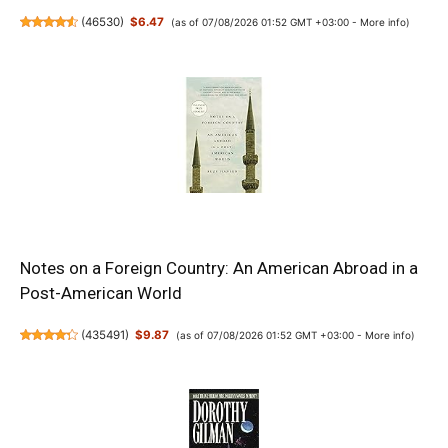
(
46530
)
$6.47
(as of 07/08/2026 01:52 GMT +03:00 -
More info
)
Notes on a Foreign Country: An American Abroad in a
Post-American World
(
435491
)
$9.87
(as of 07/08/2026 01:52 GMT +03:00 -
More info
)