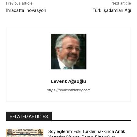
Previous article
Next article
İhracatta İnovasyon
Türk İşadamları Ağı
Levent Ağaoğlu
https://booksonturkey.com
RELATED ARTICLES
Söyleşilerim: Eski Türkler hakkında Antik