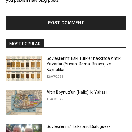
you publish new blog posts
MOST POPULAR
Söyleşilerim: Eski Türkler hakkında Antik
Yazarlar (Yunan, Roma, Bizans) ve
Kaynaklar
12/07/2026
Altın Boynuz’un (Haliç) İki Yakası
11/07/2026
Söyleşilerim/ Talks and Dialogues/