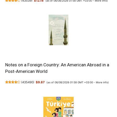
(
43539
)
$12.18
(as of 06/08/2026 01:58 GMT +03:00 -
More info
)
Notes on a Foreign Country: An American Abroad in a
Post-American World
(
435490
)
$9.87
(as of 06/08/2026 01:58 GMT +03:00 -
More info
)