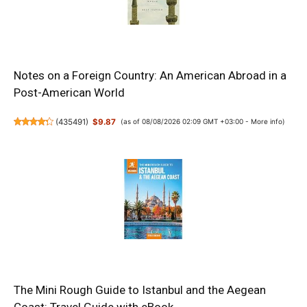
Notes on a Foreign Country: An American Abroad in a
Post-American World
(
435491
)
$9.87
(as of 08/08/2026 02:09 GMT +03:00 -
More info
)
The Mini Rough Guide to Istanbul and the Aegean
Coast: Travel Guide with eBook