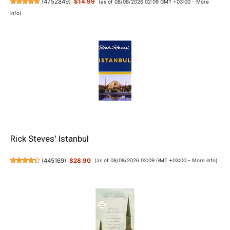
(
4752849
)
$14.99
(as of 08/08/2026 02:09 GMT +03:00 -
More
info
)
Rick Steves' Istanbul
(
445169
)
$28.90
(as of 08/08/2026 02:09 GMT +03:00 -
More info
)