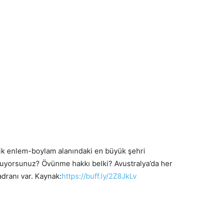
lik enlem-boylam alanındaki en büyük şehri
ruyorsunuz? Övünme hakkı belki? Avustralya’da her
adranı var. Kaynak:
https://buff.ly/2Z8JkLv