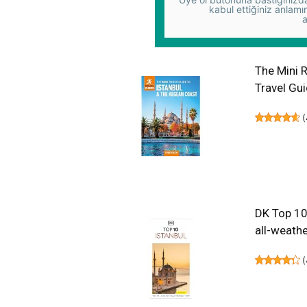
kabul ettiğiniz anlamı
a
The Mini 
Travel Gu
(
DK Top 10 
all-weath
(