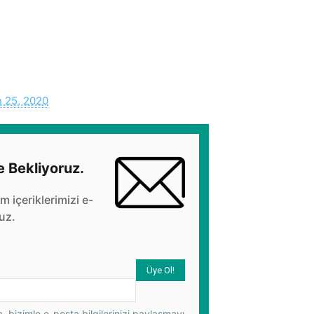
n 25, 2020
e Bekliyoruz.
üm içeriklerimizi e-
uz.
 bizimle e-posta bilgilerinizi paylaşmayı