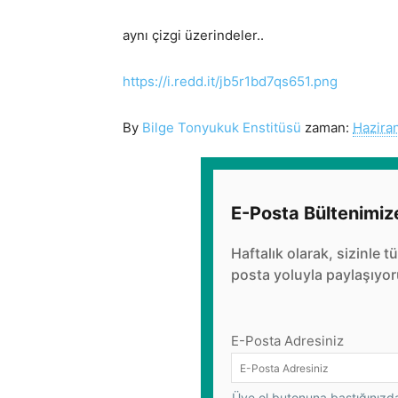
aynı çizgi üzerindeler..
https://i.redd.it/jb5r1bd7qs651.png
By
Bilge Tonyukuk Enstitüsü
zaman:
Hazira
E-Posta Bültenimiz
Haftalık olarak, sizinle t
posta yoluyla paylaşıyor
E-Posta Adresiniz
Üye ol butonuna bastığınızda,