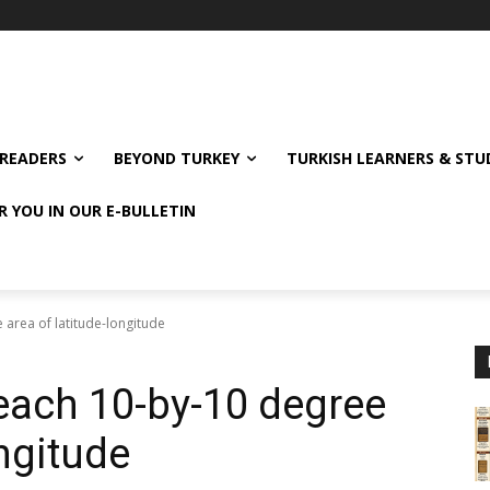
READERS
BEYOND TURKEY
TURKISH LEARNERS & ST
R YOU IN OUR E-BULLETIN
e area of latitude-longitude
n each 10-by-10 degree
ongitude