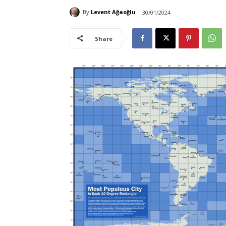
By
Levent Ağaoğlu
30/01/2024
Share