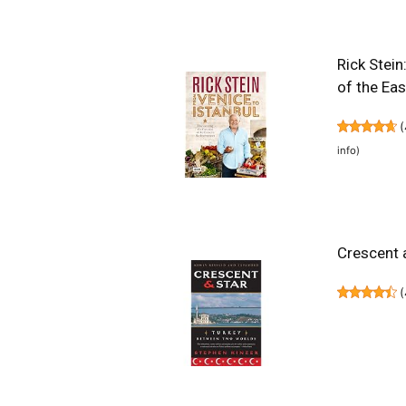
Rick Stein
of the Ea
(
info
)
Crescent 
(