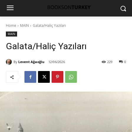
Home
MAIN
Galata/Haliç Yazıları
MAIN
Galata/Haliç Yazıları
By
Levent Ağaoğlu
12/06/2026
229
0