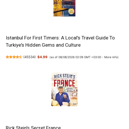
Istanbul For First Timers: A Local's Travel Guide To
Turkiye's Hidden Gems and Culture
(
45534
)
$4.99
(as of 08/08/2026 02:09 GMT +03:00 -
More info
)
Rick Stein’s Secret France