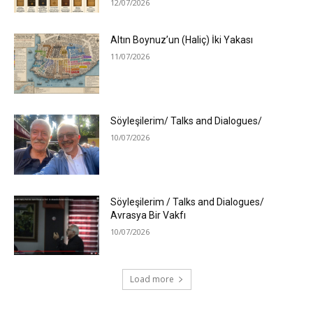
12/07/2026
Altın Boynuz’un (Haliç) İki Yakası
11/07/2026
Söyleşilerim/ Talks and Dialogues/
10/07/2026
Söyleşilerim / Talks and Dialogues/
Avrasya Bir Vakfı
10/07/2026
Load more