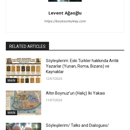
Levent Ağaoğlu
https://booksonturkey.com
RELATED ARTICLES
Söyleşilerim: Eski Türkler hakkında Antik
Yazarlar (Yunan, Roma, Bizans) ve
Kaynaklar
12/07/2026
MAIN
Altın Boynuz’un (Haliç) İki Yakası
11/07/2026
MAIN
Söyleşilerim/ Talks and Dialogues/