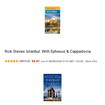
Rick Steves Istanbul: With Ephesus & Cappadocia
(
485154
)
$8.97
(as of 08/08/2026 01:52 GMT +03:00 -
More info
)