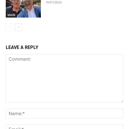
10/07/2026
MAIN
LEAVE A REPLY
Comment:
Na
Ema