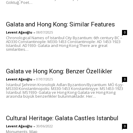
Göktuğ. Poet…
Galata and Hong Kong: Similar Features
Levent Ağaoğlu
–
08/07/2025
0
Chronological Names of Istanbul City Byzantium: 6th century BC –
AD330 Constantinople: M330-1453 Constantinople: AD 1453-1923
Istanbul: AD1930- Galata and Hong Kong There are great
similarities…
Galata ve Hong Kong: Benzer Özellikler
Levent Ağaoğlu
–
07/07/2025
0
İstanbul Şehrinin Kronolojik Adları Byzantion/Byzantium: MÖ 6.yy-
MS330 Konstantinopolis: M330-1453 Konstantiniyye: MS1453-1923
İstanbul: MS1930- Galata ve Hong Kong Galata ve Hong Kong
arasında büyük benzerlikler bulunmaktadır. Her…
Cultural Heritage: Galata Castles Istanbul
Levent Ağaoğlu
–
30/06/2022
0
Monuments Map