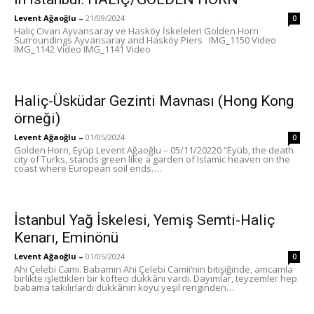
Levent Ağaoğlu
–
21/09/2024
0
Haliç Civarı Ayvansaray ve Hasköy İskeleleri Golden Horn
Surroundings Ayvansaray and Hasköy Piers IMG_1150 Video
IMG_1142 Video IMG_1141 Video
Haliç-Üsküdar Gezinti Mavnası (Hong Kong
örneği)
Levent Ağaoğlu
–
01/05/2024
0
Golden Horn, Eyüp Levent Ağaoğlu – 05/11/20220 “Eyüb, the death
city of Turks, stands green like a garden of Islamic heaven on the
coast where European soil ends….
İstanbul Yağ İskelesi, Yemiş Semti-Haliç
Kenarı, Eminönü
Levent Ağaoğlu
–
01/05/2024
0
Ahi Çelebi Cami. Babamın Ahi Çelebi Camii’nin bitişiğinde, amcamla
birlikte işlettikleri bir köfteci dükkânı vardı. Dayımlar, teyzemler hep
babama takılırlardı dükkânın koyu yeşil renginden…