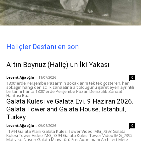
Haliçler Destanı en son
Altın Boynuz (Haliç) un İki Yakası
Levent Ağaoğlu
–
11/07/2026
0
1800’lerde Perşembe Pazarı’nın sokaklarını tek tek gösteren, her
sokağın hangi denizcilik zanaatına ait olduğunu işaretleyen ayrıntılı
bir tarihî harita 1800’lerde Perşembe Pazarı Denizcilik Zanaat
Haritası Bu…
Galata Kulesi ve Galata Evi. 9 Haziran 2026.
Galata Tower and Galata House, Istanbul,
Turkey
Levent Ağaoğlu
–
09/06/2026
0
1944 Galata Planı Galata Kulesi Tower Video IMG_7393 Galata
Kulesi Tower Video IMG_7394 Galata Kulesi Tower Video IMG_7395
Matrakçı Nasuh Galata Minyatürü Frej Apartımanı Architect Mete