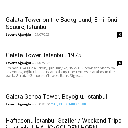
Galata Tower on the Background, Eminönü
Square, Istanbul
Levent Ağaoğlu
–
29/07/2021
0
Galata Tower. Istanbul. 1975
Levent Ağaoğlu
–
28/07/2021
0
Eminonu Seaside Friday, January 24, 1975 © Copyright photo by
Levent Ağaoğlu Classic Istanbul City Line Ferries. Karakoy in the
back. Galata (Genoese) Tower. Bank Signs….
Galata Genoa Tower, Beyoğlu. Istanbul
Haliçler Destanı en son
Levent Ağaoğlu
–
25/07/2021
Haftasonu İstanbul Gezileri/ Weekend Trips
in Istanbul: HALİÇ/GOLDEN HORN