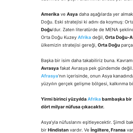
Amerika
ve
Asya
daha aşağılarda yer almakt
Doğu. Eski stratejisi ki adını da koymuş: Or
Doğu
‘dur. Zaten literatürde de MENA şeklin
Orta Doğu Kuzey
Afrika
değil,
Orta Doğu-A
ülkemizin stratejisi gereği,
Orta Doğu
parças
Başka bir isim daha takabiliriz buna. Kavram
Avrasya
fakat Avrasya pek gündemde değil.
Afrasya
‘nın içerisinde, onun Asya kanadında 
yüzyılın gerçek gelişme bölgesi, kalkınma b
Yirmi birinci yüzyılda
Afrika
bambaşka bir şe
dört milyar nüfusa çıkacaktır.
Asya’yla nüfuslarını eşitleyecektir. Şimdi b
bir
Hindistan
vardır. Ve
İngiltere, Fransa
var