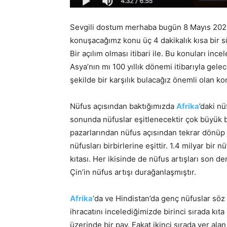
Sevgili dostum merhaba bugün 8 Mayıs 202
konuşacağımz konu üç 4 dakikalık kısa bir s
Bir açılım olması itibari ile. Bu konuları inc
Asya’nın mı 100 yıllık dönemi itibarıyla gel
şekilde bir karşılık bulacağız önemli olan ko
Nüfus açısından baktığımızda
Afrika
’daki nü
sonunda nüfuslar eşitlenecektir çok büyük bi
pazarlarından nüfus açısından tekrar dönüp 
nüfusları birbirlerine eşittir. 1.4 milyar bir
kıtası. Her ikisinde de nüfus artışları son der
Çin’in nüfus artışı durağanlaşmıştır.
Afrika
‘da ve Hindistan’da genç nüfuslar sö
ihracatını incelediğimizde birinci sırada kıta
üzerinde bir pay. Fakat ikinci sırada yer alan