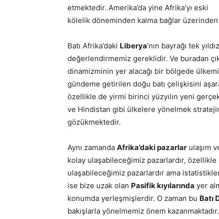
etmektedir. Amerika’da yine Afrika’yı eski
kölelik döneminden kalma bağlar üzerinden t
Batı Afrika’daki
Liberya
‘nın bayrağı tek yıld
değerlendirmemiz gereklidir. Ve buradan çı
dinamizminin yer alacağı bir bölgede ülkemi
gündeme getirilen doğu batı çelişkisini aş
özellikle de yirmi birinci yüzyılın yeni gerçek
ve Hindistan gibi ülkelere yönelmek stratej
gözükmektedir.
Aynı zamanda
Afrika’daki pazarlar
ulaşım v
kolay ulaşabileceğimiz pazarlardır, özellikl
ulaşabileceğimiz pazarlardır ama istatistikl
ise bize uzak olan
Pasifik kıyılarında
yer al
konumda yerleşmişlerdir. O zaman bu
Batı 
bakışlarla yönelmemiz önem kazanmaktadır.