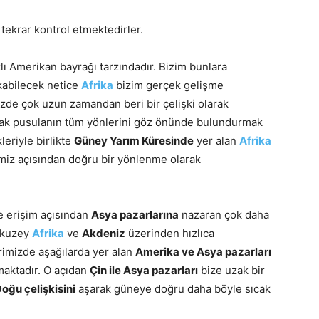
ekrar kontrol etmektedirler.
ızlı Amerikan bayrağı tarzındadır. Bizim bunlara
kabilecek netice
Afrika
bizim gerçek gelişme
zde çok uzun zamandan beri bir çelişki olarak
arak pusulanın tüm yönlerini göz önünde bulundurmak
leriyle birlikte
Güney Yarım Küresinde
yer alan
Afrika
imiz açısından doğru bir yönlenme olarak
e erişim açısından
Asya pazarlarına
nazaran çok daha
e kuzey
Afrika
ve
Akdeniz
üzerinden hızlıca
erimizde aşağılarda yer alan
Amerika ve Asya pazarları
maktadır. O açıdan
Çin ile Asya pazarları
bize uzak bir
Doğu çelişkisini
aşarak güneye doğru daha böyle sıcak