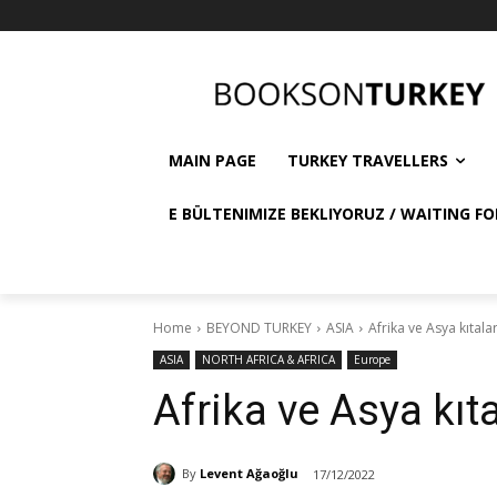
MAIN PAGE
TURKEY TRAVELLERS
E BÜLTENIMIZE BEKLIYORUZ / WAITING FO
Home
BEYOND TURKEY
ASIA
Afrika ve Asya kıtaları
ASIA
NORTH AFRICA & AFRICA
Europe
Afrika ve Asya kıta
By
Levent Ağaoğlu
17/12/2022