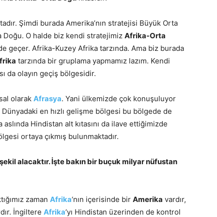
adır. Şimdi burada Amerika’nın stratejisi Büyük Orta
ta Doğu. O halde biz kendi stratejimiz
Afrika-Orta
de geçer. Afrika-Kuzey Afrika tarzında. Ama biz burada
frika
tarzında bir gruplama yapmamız lazım. Kendi
ı da olayın geçiş bölgesidir.
sal olarak
Afrasya
. Yani ülkemizde çok konuşuluyor
 Dünyadaki en hızlı gelişme bölgesi bu bölgede de
aslında Hindistan alt kıtasını da ilave ettiğimizde
ölgesi ortaya çıkmış bulunmaktadır.
kil alacaktır. İşte bakın bir buçuk milyar nüfustan
aktığımız zaman
Afrika
‘nın içerisinde bir
Amerika
vardır,
dır. İngiltere
Afrika
‘yı Hindistan üzerinden de kontrol