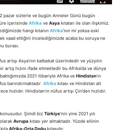
2 pazar sizlerle ve bugün Anneler Günü bugün
üre içerisinde
Afrika
ve
Asya
kıtaları ile olan ilişkimiz.
elediğimizde hangi kıtanın
Afrika
’nın mi yoksa eski
ecek vaad ettiğini incelediğimizde acaba bu soruya ne
nu burası.
fus artışı Asya’nın katbekat üzerindedir ve yüzyılın
r artış hızını ifade etmektedir bu Afrika’da ve dünya
baktığımızda 2021 itibariyle Afrika ve
Hindistan
‘ın
 nüfus barındırmaktadır
Afrika
kıtası ve Hindistan alt
ece hızlıdır. Hindistan’ın nüfus artışı Çin’den hızlıdır.
z konusudur. Şimdi biz
Türkiye
‘nin yine 2021 yılı
 olarak
Avrupa
kıtası yer almaktadır. Yüzde ellinin
 kıta
Afrika-Orta Doğu
kıtasıdır.