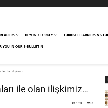
READERS
BEYOND TURKEY
TURKISH LEARNERS & ST
R YOU IN OUR E-BULLETIN
 ile olan ilişkimiz...
ları ile olan ilişkimiz…
1574
0