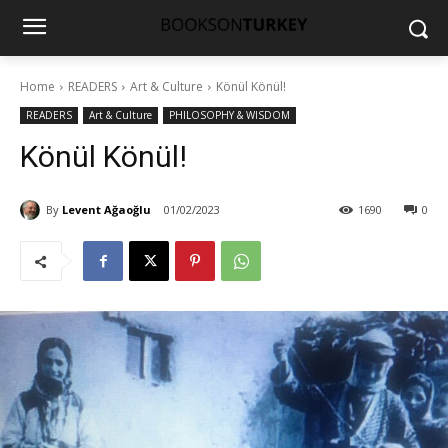
Home
READERS
Art & Culture
Könül Könül!
READERS
Art & Culture
PHILOSOPHY & WISDOM
Könül Könül!
By
Levent Ağaoğlu
01/02/2023
1690
0