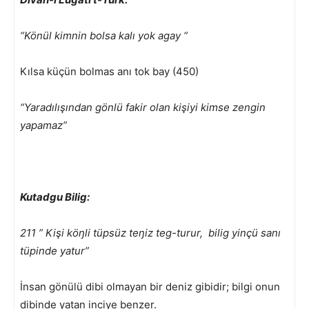
“Könül kimnin bolsa kalı yok agay “
Kılsa küçün bolmas anı tok bay (450)
“Yaradılışından gönlü fakir olan kişiyi kimse zengin
yapamaz”
Kutadgu Bilig:
211 ” Kişi köŋli tüpsüz teŋiz teg-turur, bilig yinçü sanı
tüpinde yatur”
İnsan gönülü dibi olmayan bir deniz gibidir; bilgi onun
dibinde yatan inciye benzer.