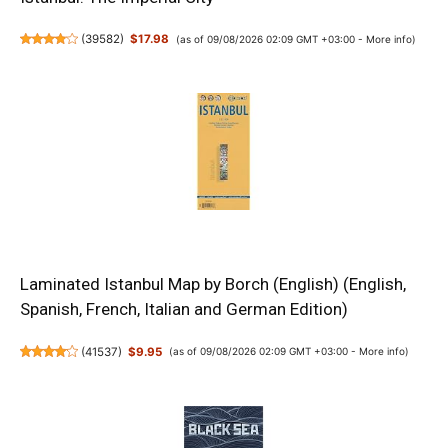
(
39582
)
$17.98
(as of 09/08/2026 02:09 GMT +03:00 -
More info
)
Laminated Istanbul Map by Borch (English) (English,
Spanish, French, Italian and German Edition)
(
41537
)
$9.95
(as of 09/08/2026 02:09 GMT +03:00 -
More info
)