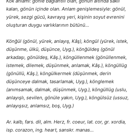
Kök anlamı: gönle bağlantılı olan, gönün altında saklı
kalan, gönün içinde olan. Anlam genişlemesiyle: gönül,
yürek, sezgi gücü, kavrayış yeri, kişinin soyut evrenini
oluşturan duygu varlıklarının bütünü…
Könğül (gönül, yürek, anlayış, Kâş), köngül (yürek, istek,
düşünme, ülkü, düşünce, Uyg.), könğüldeş (gönül
arkadaşı, gönüldeş, Kâş.), köngüllenmek (gönüllenmek,
istemek, dilemek, düşünmek, anlamak, Kâş.), köngüllüg
(gönüllü, Kâş.), köngülkermek (düşünmek, derin
düşünceye dalmak, tasarlamak,
Uyg.), könglemek
(anımsamak, dalmak, düşünmek, Uyg.), köngüllüg (uslu,
anlayışlı, sevilen, gönüle yakın, Uyg.), köngülsüz (ussuz,
anlayışsız, anlamsız, boş, Uyg.)
Ar. kalb, fars. dil, alm. Herz, fr. coeur, lat. cor, gr. xordia,
isp. corazon, ing. heart, sanskr. manas…