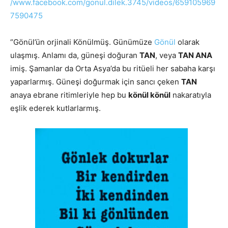
/www.facebook.com/gonul.dilek.3745/videos/659105969
7590475
“Gönül’ün orjinali Könülmüş. Günümüze
Gönül
olarak
ulaşmış. Anlamı da, güneşi doğuran
TAN
, veya
TAN ANA
imiş. Şamanlar da Orta Asya’da bu ritüeli her sabaha karşı
yaparlarmış. Güneşi doğurmak için sancı çeken
TAN
anaya ebrane ritimleriyle hep bu
könül könül
nakaratıyla
eşlik ederek kutlarlarmış.