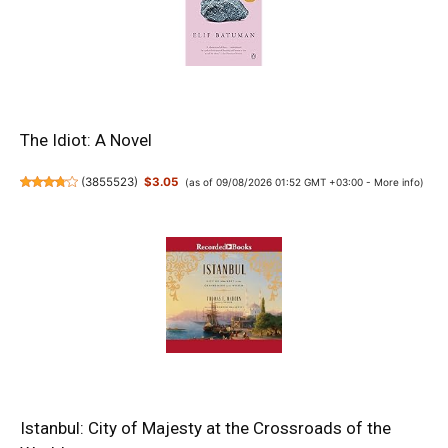
The Idiot: A Novel
(
3855523
)
$3.05
(as of 09/08/2026 01:52 GMT +03:00 -
More info
)
Istanbul: City of Majesty at the Crossroads of the