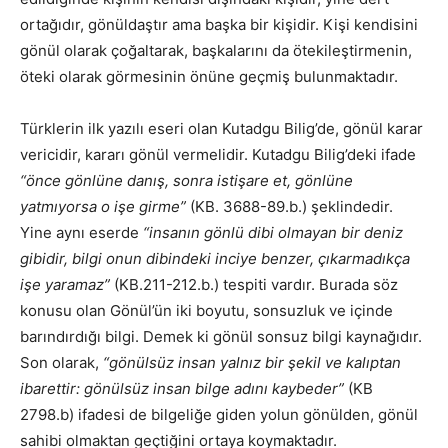
ortağıdır, gönüldaştır ama başka bir kişidir. Kişi kendisini
gönül olarak çoğaltarak, başkalarını da ötekileştirmenin,
öteki olarak görmesinin önüne geçmiş bulunmaktadır.
Türklerin ilk yazılı eseri olan Kutadgu Bilig’de, gönül karar
vericidir, kararı gönül vermelidir. Kutadgu Bilig’deki ifade
“önce gönlüne danış, sonra istişare et, gönlüne
yatmıyorsa o işe girme”
(KB. 3688-89.b.) şeklindedir.
Yine aynı eserde
“insanın gönlü dibi olmayan bir deniz
gibidir, bilgi onun dibindeki inciye benzer, çıkarmadıkça
işe yaramaz”
(KB.211-212.b.) tespiti vardır. Burada söz
konusu olan Gönül’ün iki boyutu, sonsuzluk ve içinde
barındırdığı bilgi. Demek ki gönül sonsuz bilgi kaynağıdır.
Son olarak,
“gönülsüz insan yalnız bir şekil ve kalıptan
ibarettir: gönülsüz insan bilge adını kaybeder”
(KB
2798.b) ifadesi de bilgeliğe giden yolun gönülden, gönül
sahibi olmaktan geçtiğini ortaya koymaktadır.