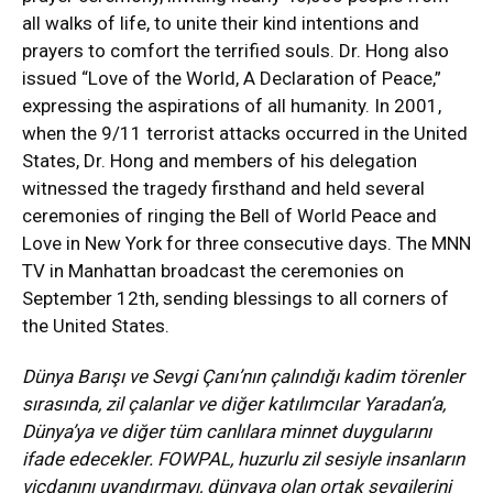
all walks of life, to unite their kind intentions and
prayers to comfort the terrified souls. Dr. Hong also
issued “Love of the World, A Declaration of Peace,”
expressing the aspirations of all humanity. In 2001,
when the 9/11 terrorist attacks occurred in the United
States, Dr. Hong and members of his delegation
witnessed the tragedy firsthand and held several
ceremonies of ringing the Bell of World Peace and
Love in New York for three consecutive days. The MNN
TV in Manhattan broadcast the ceremonies on
September 12th, sending blessings to all corners of
the United States.
Dünya Barışı ve Sevgi Çanı’nın çalındığı kadim törenler
sırasında, zil çalanlar ve diğer katılımcılar Yaradan’a,
Dünya’ya ve diğer tüm canlılara minnet duygularını
ifade edecekler. FOWPAL, huzurlu zil sesiyle insanların
vicdanını uyandırmayı, dünyaya olan ortak sevgilerini