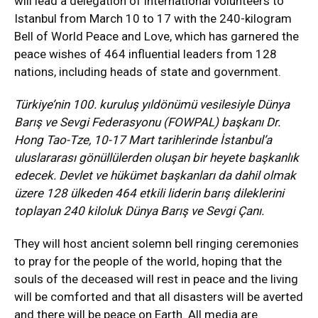
will lead a delegation of international volunteers to
Istanbul from March 10 to 17 with the 240-kilogram
Bell of World Peace and Love, which has garnered the
peace wishes of 464 influential leaders from 128
nations, including heads of state and government.
Türkiye’nin 100. kuruluş yıldönümü vesilesiyle Dünya
Barış ve Sevgi Federasyonu (FOWPAL) başkanı Dr.
Hong Tao-Tze, 10-17 Mart tarihlerinde İstanbul’a
uluslararası gönüllülerden oluşan bir heyete başkanlık
edecek. Devlet ve hükümet başkanları da dahil olmak
üzere 128 ülkeden 464 etkili liderin barış dileklerini
toplayan 240 kiloluk Dünya Barış ve Sevgi Çanı.
They will host ancient solemn bell ringing ceremonies
to pray for the people of the world, hoping that the
souls of the deceased will rest in peace and the living
will be comforted and that all disasters will be averted
and there will be peace on Earth. All media are