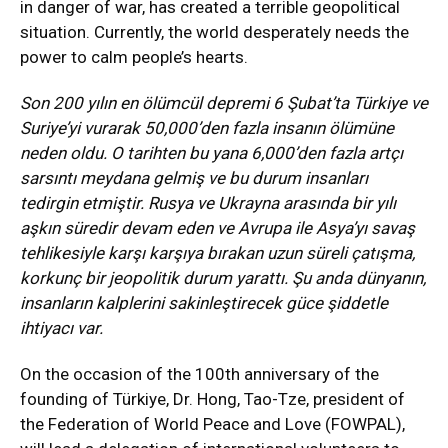
in danger of war, has created a terrible geopolitical
situation. Currently, the world desperately needs the
power to calm people’s hearts.
Son 200 yılın en ölümcül depremi 6 Şubat’ta Türkiye ve
Suriye’yi vurarak 50,000’den fazla insanın ölümüne
neden oldu. O tarihten bu yana 6,000’den fazla artçı
sarsıntı meydana gelmiş ve bu durum insanları
tedirgin etmiştir. Rusya ve Ukrayna arasında bir yılı
aşkın süredir devam eden ve Avrupa ile Asya’yı savaş
tehlikesiyle karşı karşıya bırakan uzun süreli çatışma,
korkunç bir jeopolitik durum yarattı. Şu anda dünyanın,
insanların kalplerini sakinleştirecek güce şiddetle
ihtiyacı var.
On the occasion of the 100th anniversary of the
founding of Türkiye, Dr. Hong, Tao-Tze, president of
the Federation of World Peace and Love (FOWPAL),