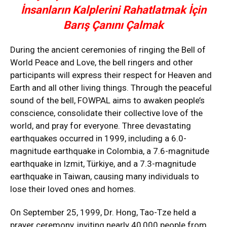
İnsanların Kalplerini Rahatlatmak İçin
Barış Çanını Çalmak
During the ancient ceremonies of ringing the Bell of
World Peace and Love, the bell ringers and other
participants will express their respect for Heaven and
Earth and all other living things. Through the peaceful
sound of the bell, FOWPAL aims to awaken people’s
conscience, consolidate their collective love of the
world, and pray for everyone. Three devastating
earthquakes occurred in 1999, including a 6.0-
magnitude earthquake in Colombia, a 7.6-magnitude
earthquake in Izmit, Türkiye, and a 7.3-magnitude
earthquake in Taiwan, causing many individuals to
lose their loved ones and homes.
On September 25, 1999, Dr. Hong, Tao-Tze held a
prayer ceremony, inviting nearly 40,000 people from