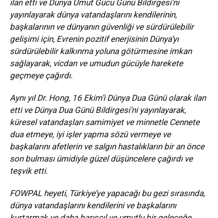
ilan etti ve Dünya Umut Gücü Günü Bildirgesi’ni
yayınlayarak dünya vatandaşlarını kendilerinin,
başkalarının ve dünyanın güvenliği ve sürdürülebilir
gelişimi için, Evrenin pozitif enerjisinin Dünya’yı
sürdürülebilir kalkınma yoluna götürmesine imkan
sağlayarak, vicdan ve umudun gücüyle harekete
geçmeye çağırdı.
Aynı yıl Dr. Hong, 16 Ekim’i Dünya Dua Günü olarak ilan
etti ve Dünya Dua Günü Bildirgesi’ni yayınlayarak,
küresel vatandaşları samimiyet ve minnetle Cennete
dua etmeye, iyi işler yapma sözü vermeye ve
başkalarını afetlerin ve salgın hastalıkların bir an önce
son bulması ümidiyle güzel düşüncelere çağırdı ve
teşvik etti.
FOWPAL heyeti, Türkiye’ye yapacağı bu gezi sırasında,
dünya vatandaşlarını kendilerini ve başkalarını
kurtarmak ve daha barışçıl ve umutlu bir geleceğe