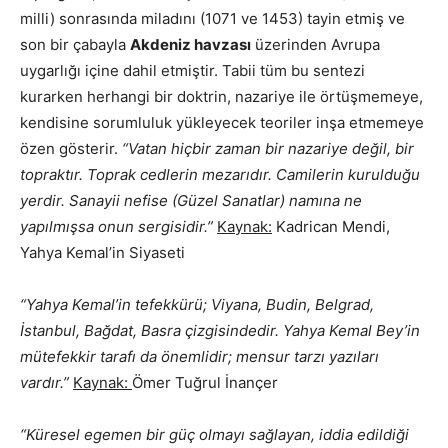
milli) sonrasında miladını (1071 ve 1453) tayin etmiş ve
son bir çabayla
Akdeniz havzası
üzerinden Avrupa
uygarlığı içine dahil etmiştir. Tabii tüm bu sentezi
kurarken herhangi bir doktrin, nazariye ile örtüşmemeye,
kendisine sorumluluk yükleyecek teoriler inşa etmemeye
özen gösterir.
“Vatan hiçbir zaman bir nazariye değil, bir
topraktır. Toprak cedlerin mezarıdır. Camilerin kurulduğu
yerdir. Sanayii nefise (Güzel Sanatlar) namına ne
yapılmışsa onun sergisidir.”
Kaynak:
Kadrican Mendi,
Yahya Kemal’in Siyaseti
“Yahya Kemal’in tefekkürü; Viyana, Budin, Belgrad,
İstanbul, Bağdat, Basra çizgisindedir. Yahya Kemal Bey’in
mütefekkir tarafı da önemlidir; mensur tarzı yazıları
vardır.”
Kaynak:
Ömer Tuğrul İnançer
“Küresel egemen bir güç olmayı sağlayan, iddia edildiği