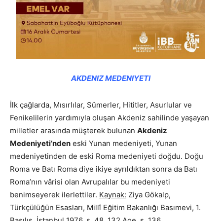
AKDENIZ MEDENIYETI
İlk çağlarda, Mısırlılar, Sümerler, Hititler, Asurlular ve
Fenikelilerin yardımıyla oluşan Akdeniz sahilinde yaşayan
milletler arasında müşterek bulunan
Akdeniz
Medeniyeti’nden
eski Yunan medeniyeti, Yunan
medeniyetinden de eski Roma medeniyeti doğdu. Doğu
Roma ve Batı Roma diye ikiye ayrıldıktan sonra da Batı
Roma’nın vârisi olan Avrupalılar bu medeniyeti
benimseyerek ilerlettiler.
Kaynak:
Ziya Gökalp,
Türkçülüğün Esasları, Millî Eğitim Bakanlığı Basımevi, 1.
Basılış. İstanbul 1976, s. 48. 132 Age. s. 136