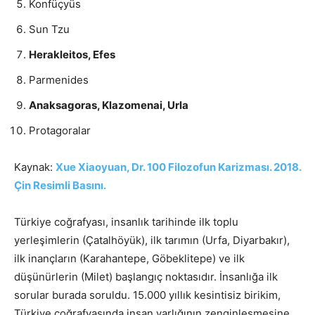
Konfüçyüs
Sun Tzu
Herakleitos, Efes
Parmenides
Anaksagoras, Klazomenai, Urla
Protagoralar
Kaynak:
Xue Xiaoyuan, Dr. 100 Filozofun Karizması. 2018.
Çin Resimli Basını.
Türkiye coğrafyası, insanlık tarihinde ilk toplu
yerleşimlerin (Çatalhöyük), ilk tarımın (Urfa, Diyarbakır),
ilk inançların (Karahantepe, Göbeklitepe) ve ilk
düşünürlerin (Milet) başlangıç ​​noktasıdır. İnsanlığa ilk
sorular burada soruldu. 15.000 yıllık kesintisiz birikim,
Türkiye coğrafyasında insan varlığının zenginleşmesine