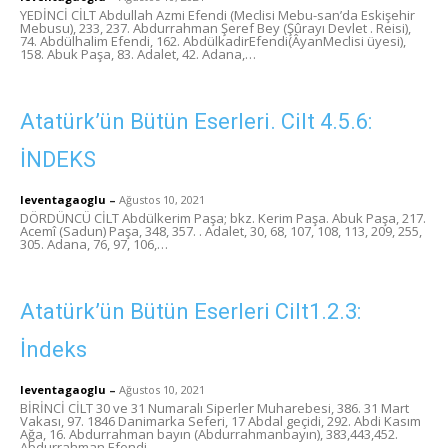
YEDİNCİ CİLT Abdullah Azmi Efendi (Meclisi Mebu-san’da Eskişehir
Mebusu), 233, 237. Abdurrahman Şeref Bey (Şûrayı Devlet . Reisi),
74. Abdülhalim Efendi, 162. AbdülkadirEfendi(ÂyanMeclisi üyesi),
158. Abuk Paşa, 83. Adalet, 42. Adana,…
Atatürk’ün Bütün Eserleri. Cilt 4.5.6:
İNDEKS
leventagaoglu
–
Ağustos 10, 2021
DÖRDÜNCÜ CİLT Abdülkerim Paşa; bkz. Kerim Paşa. Abuk Paşa, 217.
Acemî (Sadun) Paşa, 348, 357. . Adalet, 30, 68, 107, 108, 113, 209, 255,
305. Adana, 76, 97, 106,…
Atatürk’ün Bütün Eserleri Cilt1.2.3:
İndeks
leventagaoglu
–
Ağustos 10, 2021
BİRİNCİ CİLT 30 ve 31 Numaralı Siperler Muharebesi, 386. 31 Mart
Vakası, 97. 1846 Danimarka Seferi, 17 Abdal geçidi, 292. Abdi Kasım
Ağa, 16. Abdurrahman bayın (Abdurrahmanbayın), 383,443,452.
Abdurrahman Efendi…