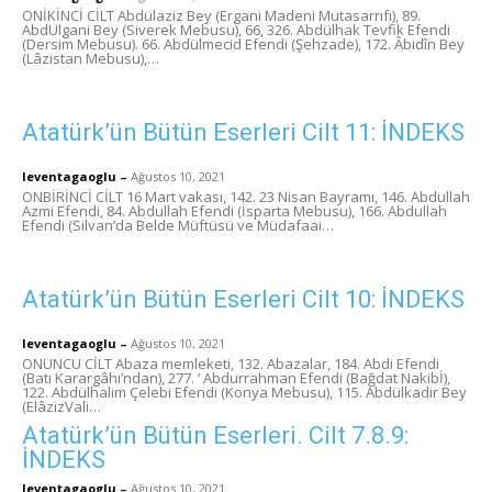
ONİKİNCİ CİLT Abdülaziz Bey (Ergani Madeni Mutasarrıfı), 89.
AbdUlgani Bey (Siverek Mebusu), 66, 326. Abdülhak Tevfik Efendi
(Dersim Mebusu). 66. Abdülmecid Efendi (Şehzade), 172. Âbidîn Bey
(Lâzistan Mebusu),…
Atatürk’ün Bütün Eserleri Cilt 11: İNDEKS
leventagaoglu
–
Ağustos 10, 2021
ONBİRİNCİ CİLT 16 Mart vakası, 142. 23 Nisan Bayramı, 146. Abdullah
Azmi Efendi, 84. Abdullah Efendi (İsparta Mebusu), 166. Abdullah
Efendi (Silvan’da Belde Müftüsü ve Müdafaai…
Atatürk’ün Bütün Eserleri Cilt 10: İNDEKS
leventagaoglu
–
Ağustos 10, 2021
ONUNCU CİLT Abaza memleketi, 132. Abazalar, 184. Abdi Efendi
(Batı Karargâhı’ndan), 277. ‘ Abdurrahman Efendi (Bağdat Nakibİ),
122. Abdülhalim Çelebi Efendi (Konya Mebusu), 115. Abdülkadir Bey
(ElâzizVali…
Atatürk’ün Bütün Eserleri. Cilt 7.8.9:
İNDEKS
leventagaoglu
–
Ağustos 10, 2021