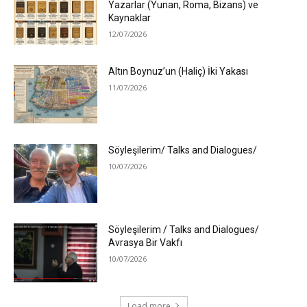
Yazarlar (Yunan, Roma, Bizans) ve
Kaynaklar
12/07/2026
Altın Boynuz’un (Haliç) İki Yakası
11/07/2026
Söyleşilerim/ Talks and Dialogues/
10/07/2026
Söyleşilerim / Talks and Dialogues/
Avrasya Bir Vakfı
10/07/2026
Load more