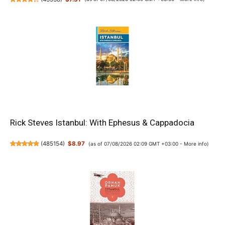
Rick Steves Istanbul: With Ephesus & Cappadocia
(
485154
)
$8.97
(as of 07/08/2026 02:09 GMT +03:00 -
More info
)