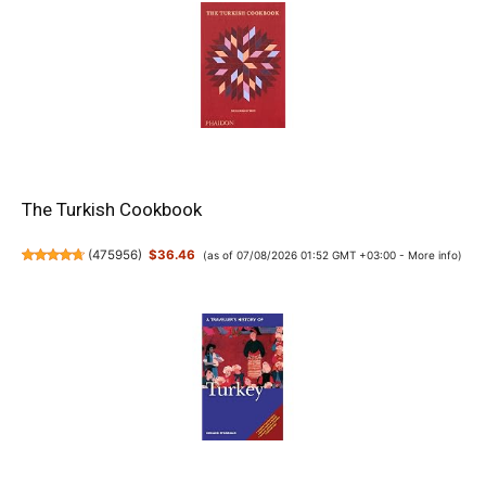
The Turkish Cookbook
(
475956
)
$36.46
(as of 07/08/2026 01:52 GMT +03:00 -
More info
)