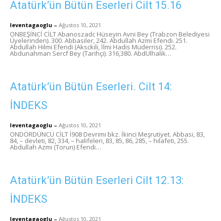
Atatürk’ün Bütün Eserleri Cilt 15.16
leventagaoglu
–
Ağustos 10, 2021
ONBEŞİNCİ CİLT Abanoszadc Hüseyin Avni Bey (Trabzon Belediyesi
Üyelerinden). 300. Abbasiler, 242. Abdullah Azmi Efendi. 251.
Abdullah Hilmi Efendi (Aksckili, İlmi Hadis Müderrisi). 252.
Abdunahman Sercf Bey (Tarihçi). 316,380. AbdUlhalik…
Atatürk’ün Bütün Eserleri. Cilt 14:
İNDEKS
leventagaoglu
–
Ağustos 10, 2021
ONDÖRDÜNCÜ CİLT İ908 Devrimi bkz. İkinci Meşrutiyet. Abbasi, 83,
84, – devleti, 82, 334, – halifeleri, 83, 85, 86, 285, – hilafeti, 255.
Abdullah Azmi (Torun) Efendi…
Atatürk’ün Bütün Eserleri Cilt 12.13:
İNDEKS
leventagaoglu
–
Ağustos 10, 2021