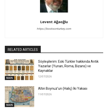
Levent Ağaoğlu
https://booksonturkey.com
RELATED ARTICLES
Söyleşilerim: Eski Türkler hakkında Antik
Yazarlar (Yunan, Roma, Bizans) ve
Kaynaklar
12/07/2026
MAIN
Altın Boynuz’un (Haliç) İki Yakası
11/07/2026
MAIN