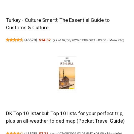
Turkey - Culture Smart!: The Essential Guide to
Customs & Culture
(
46578
)
$14.52
(as of 07/08/2026 02:09 GMT +03:00 -
More info
)
DK Top 10 Istanbul: Top 10 lists for your perfect trip,
plus an all-weather folded map (Pocket Travel Guide)
(
43538
)
$7.31
(as of 07/08/2026 02:09 GMT +03:00 -
More info
)