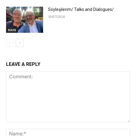
Söyleşilerim/ Talks and Dialogues/
10/07/2026
MAIN
LEAVE A REPLY
Comment:
Na