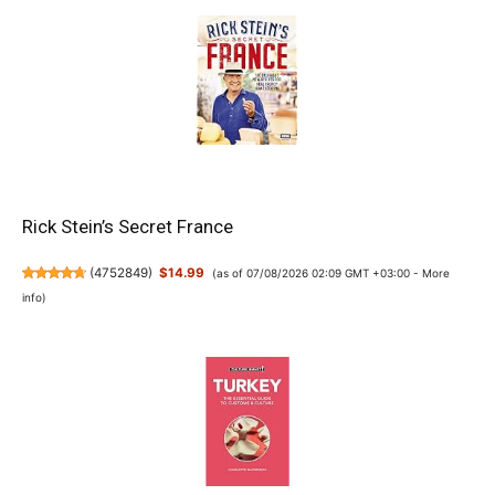
Rick Stein’s Secret France
(
4752849
)
$14.99
(as of 07/08/2026 02:09 GMT +03:00 -
More
info
)