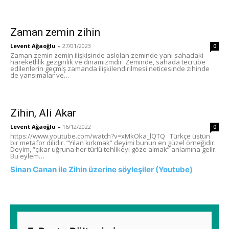
Zaman zemin zihin
Levent Ağaoğlu
–
27/01/2023
0
Zaman zemin zemin ilişkisinde aslolan zeminde yani sahadaki
hareketlilik gezginlik ve dinamizmdir. Zeminde, sahada tecrübe
edilenlerin geçmiş zamanda ilişkilendirilmesi neticesinde zihinde
de yansımalar ve…
Zihin, Ali Akar
Levent Ağaoğlu
–
16/12/2022
0
https://www.youtube.com/watch?v=xMkOka_lQTQ Türkçe üstün
bir metafor dilidir. “Yılan kırkmak” deyimi bunun en güzel örneğidir.
Deyim, “çıkar uğruna her türlü tehlikeyi göze almak” anlamına gelir.
Bu eylem…
Sinan Canan ile Zihin üzerine söyleşiler (Youtube)