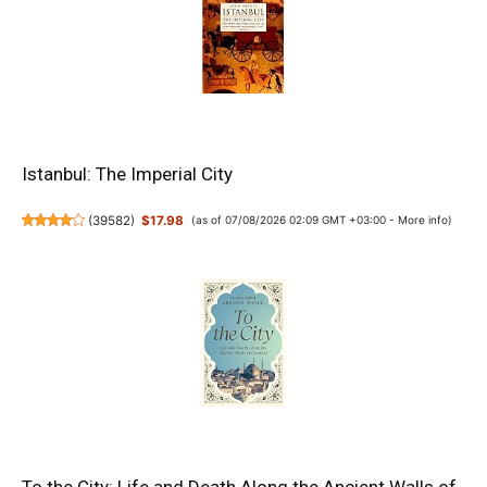
Istanbul: The Imperial City
(
39582
)
$17.98
(as of 07/08/2026 02:09 GMT +03:00 -
More info
)
To the City: Life and Death Along the Ancient Walls of