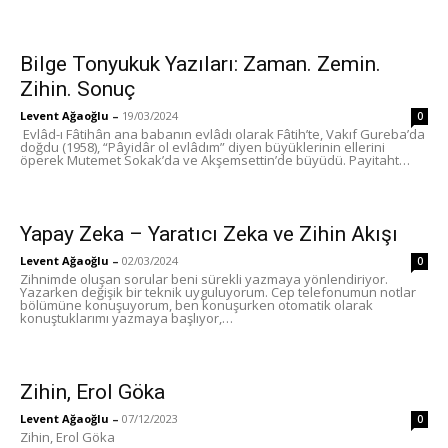
Bilge Tonyukuk Yazıları: Zaman. Zemin.
Zihin. Sonuç
Levent Ağaoğlu
–
19/03/2024
0
Evlâd-ı Fâtihân ana babanın evlâdı olarak Fâtih’te, Vakıf Gureba’da
doğdu (1958), “Pâyidâr ol evlâdım” diyen büyüklerinin ellerini
öperek Mutemet Sokak’da ve Akşemsettin’de büyüdü. Payitaht…
Yapay Zeka – Yaratıcı Zeka ve Zihin Akışı
Levent Ağaoğlu
–
02/03/2024
0
Zihnimde oluşan sorular beni sürekli yazmaya yönlendiriyor.
Yazarken değişik bir teknik uyguluyorum. Cep telefonumun notlar
bölümüne konuşuyorum, ben konuşurken otomatik olarak
konuştuklarımı yazmaya başlıyor,…
Zihin, Erol Göka
Levent Ağaoğlu
–
07/12/2023
0
Zihin, Erol Göka