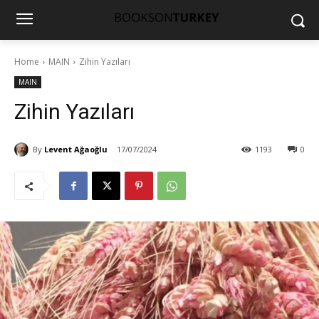
Home
MAIN
Zihin Yazıları
MAIN
Zihin Yazıları
By
Levent Ağaoğlu
17/07/2024
1193
0