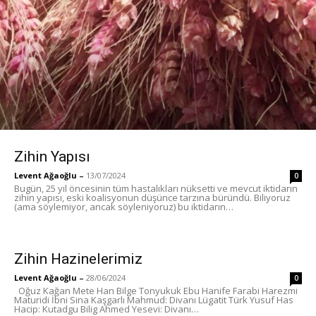
Zihin Yapısı
Levent Ağaoğlu
–
13/07/2024
0
Bugün, 25 yıl öncesinin tüm hastalıkları nüksetti ve mevcut iktidarın
zihin yapısı, eski koalisyonun düşünce tarzına büründü. Biliyoruz
(ama söylemiyor, ancak söyleniyoruz) bu iktidarın…
Zihin Hazinelerimiz
Levent Ağaoğlu
–
28/06/2024
0
Oğuz Kağan Mete Han Bilge Tonyukuk Ebu Hanife Farabi Harezmi
Maturidi İbni Sina Kaşgarlı Mahmud: Divanı Lügatit Türk Yusuf Has
Hacip: Kutadgu Bilig Ahmed Yesevi: Divanı…