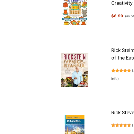
Creativity
$6.99
(as o
Rick Stein
of the Ea
(
info
)
Rick Stev
(