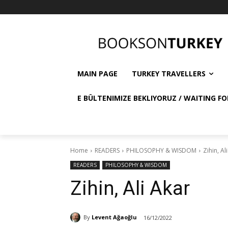
MAIN PAGE
TURKEY TRAVELLERS
E BÜLTENIMIZE BEKLIYORUZ / WAITING FO
Home
READERS
PHILOSOPHY & WISDOM
Zihin, Al
READERS
PHILOSOPHY & WISDOM
Zihin, Ali Akar
By
Levent Ağaoğlu
16/12/2022