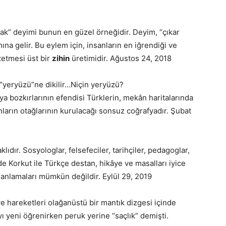
kmak” deyimi bunun en güzel örneğidir. Deyim, “çıkar
na gelir. Bu eylem için, insanların en iğrendiği ve
zetmesi üst bir
zihin
üretimidir. Ağustos 24, 2018
“yeryüzü”ne dikilir…Niçin yeryüzü?
ya bozkırlarının efendisi Türklerin, mekân haritalarında
ların otağlarının kurulacağı sonsuz coğrafyadır. Şubat
ıdır. Sosyologlar, felsefeciler, tarihçiler, pedagoglar,
e Korkut ile Türkçe destan, hikâye ve masalları iyice
 anlamaları mümkün değildir. Eylül 29, 2019
e hareketleri olağanüstü bir mantık dizgesi içinde
ı yeni öğrenirken peruk yerine “saçlık” demişti.