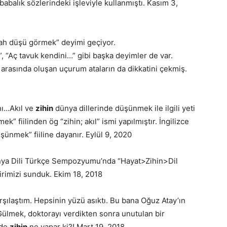
, babalık sözlerindeki işleviyle kullanmıştı. Kasım 3,
işah düşü görmek” deyimi geçiyor.
 “Aç tavuk kendini…” gibi başka deyimler de var.
arasında oluşan uçurum ataların da dikkatini çekmiş.
nı…Akıl ve
zihin
dünya dillerinde düşünmek ile ilgili yeti
” fiilinden ög “zihin; akıl” ismi yapılmıştır. İngilizce
ünmek” fiiline dayanır. Eylül 9, 2020
ünya Dili Türkçe Sempozyumu’nda “Hayat>Zihin>Dil
dirimizi sunduk. Ekim 18, 2018
şılaştım. Hepsinin yüzü asıktı. Bu bana Oğuz Atay’ın
“Gülmek, doktorayı verdikten sonra unutulan bir
rde
zihin
ne yapar ki?! Mart 19, 2018