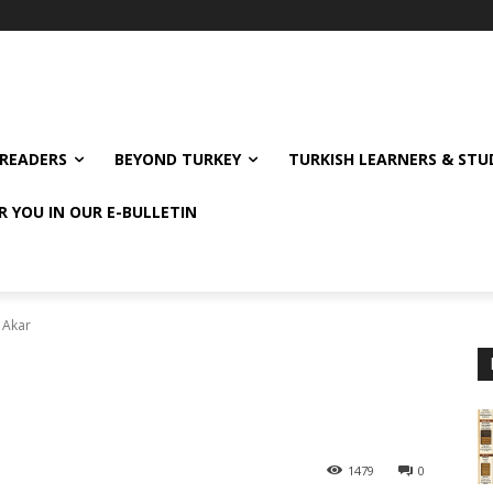
READERS
BEYOND TURKEY
TURKISH LEARNERS & ST
R YOU IN OUR E-BULLETIN
i Akar
1479
0