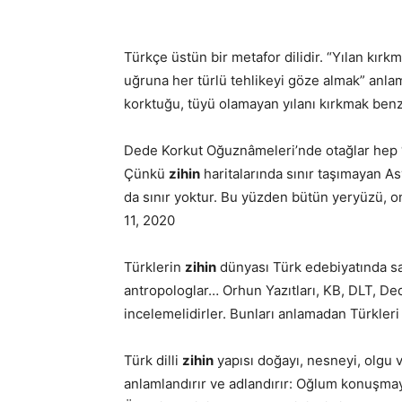
Türkçe üstün bir metafor dilidir. “Yılan kır
uğruna her türlü tehlikeyi göze almak” anlamı
korktuğu, tüyü olamayan yılanı kırkmak ben
Dede Korkut Oğuznâmeleri’nde otağlar hep 
Çünkü
zihin
haritalarında sınır taşımayan As
da sınır yoktur. Bu yüzden bütün yeryüzü, on
11, 2020
Türklerin
zihin
dünyası Türk edebiyatında sakl
antropologlar… Orhun Yazıtları, KB, DLT, Ded
incelemelidirler. Bunları anlamadan Türkleri
Türk dilli
zihin
yapısı doğayı, nesneyi, olgu v
anlamlandırır ve adlandırır: Oğlum konuşmay