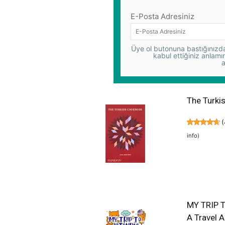
E-Posta Adresiniz
Üye ol butonuna bastığınızda,
kabul ettiğiniz anlamı
a
The Turki
(
info
)
MY TRIP T
A Travel 