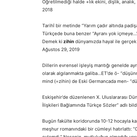
Öğretilmediği halde +lık ekini, dişlik, analık
2018
Tarihî bir metinde “Yarım çadır altında pad
Türkçede buna benzer “Ayranı yok içmeye…”,
Demek ki
zihin
dünyamızda hayal ile gerçek 
Ağustos 29, 2019
Dillerin evrensel işleyiş mantığı genelde ay
olarak algılanmakta galiba…ET’de ö- “düşünmek
mind (=zihin) de Eski Germancada men- “düş
Eskişehir’de düzenlenen X. Uluslararası D
İlişkileri Bağlamında Türkçe Sözler” adlı bil
Bugün fakülte koridorunda 10-12 hocayla kar
meşhur romanındaki bir cümleyi hatırlattı: 
eylemdi.” Neşenin, mutluluğun olmadığı ye