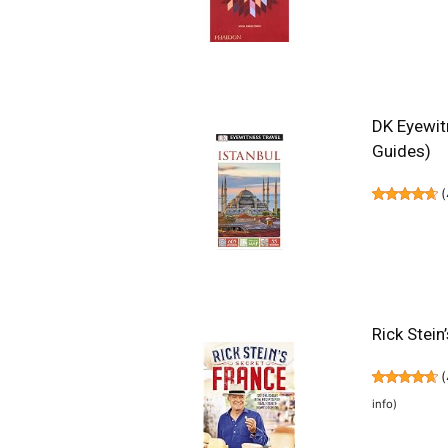
DK Eyewit
Guides)
(
Rick Stein
(
info
)