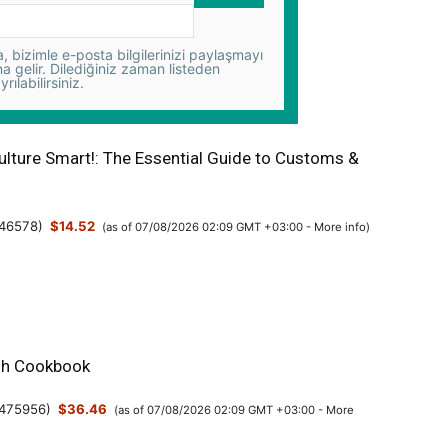
 bizimle e-posta bilgilerinizi paylaşmayı
na gelir. Dilediğiniz zaman listeden
yrılabilirsiniz.
ulture Smart!: The Essential Guide to Customs &
46578
)
$14.52
(as of 07/08/2026 02:09 GMT +03:00 -
More info
)
sh Cookbook
475956
)
$36.46
(as of 07/08/2026 02:09 GMT +03:00 -
More