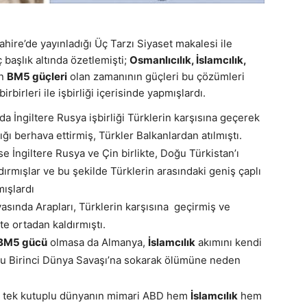
hire’de yayınladığı Üç Tarzı Siyaset makalesi ile
 başlık altında özetlemişti;
Osmanlıcılık, İslamcılık,
ün
BM5 güçleri
olan zamanının güçleri bu çözümleri
rbirleri ile işbirliği içerisinde yapmışlardı.
da İngiltere Rusya işbirliği Türklerin karşısına geçerek
ğı berhava ettirmiş, Türkler Balkanlardan atılmıştı.
se İngiltere Rusya ve Çin birlikte, Doğu Türkistan’ı
dırmışlar ve bu şekilde Türklerin arasındaki geniş çaplı
mışlardı
asında Arapları, Türklerin karşısına geçirmiş ve
te ortadan kaldırmıştı.
BM5 gücü
olmasa da Almanya,
İslamcılık
akımını kendi
uzu Birinci Dünya Savaşı’na sokarak ölümüne neden
se tek kutuplu dünyanın mimari ABD hem
İslamcılık
hem