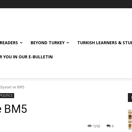
READERS
BEYOND TURKEY
TURKISH LEARNERS & ST
R YOU IN OUR E-BULLETIN
 Siyaset ve BM5
POLITICS
ve BM5
1252
0