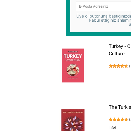
Üye ol butonuna bastığınızda,
kabul ettiğiniz anlamı
a
Turkey - C
Culture
(
The Turki
(
info
)