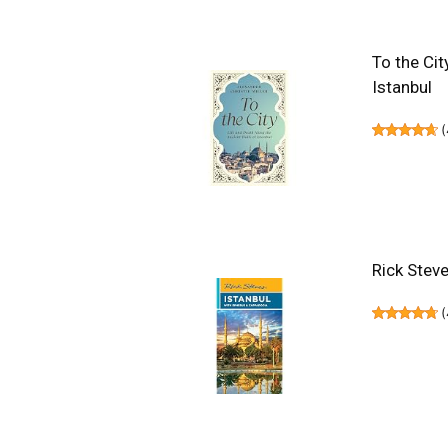
To the Cit
Istanbul
(
Rick Stev
(