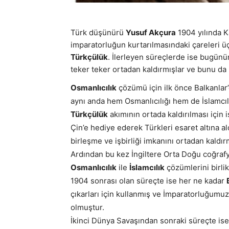
Türk düşünürü
Yusuf Akçura
1904 yılında Ka
imparatorluğun kurtarılmasındaki çareleri üç
Türkçülük
. İlerleyen süreçlerde ise bugün
teker teker ortadan kaldırmışlar ve bunu da bi
Osmanlıcılık
çözümü için ilk önce Balkanlar’
aynı anda hem Osmanlıcılığı hem de İslamcılı
Türkçülük
akımının ortada kaldırılması için i
Çin’e hediye ederek Türkleri esaret altına al
birleşme ve işbirliği imkanını ortadan kaldır
Ardından bu kez İngiltere Orta Doğu coğrafy
Osmanlıcılık
ile
İslamcılık
çözümlerini birlik
1904 sonrası olan süreçte ise her ne kadar
çıkarları için kullanmış ve İmparatorluğum
olmuştur.
İkinci Dünya Savaşından sonraki süreçte i