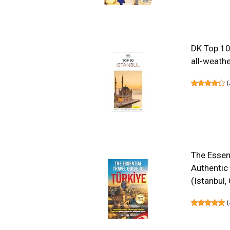
DK Top 10 
all-weath
(
The Essent
Authentic
(Istanbul
(