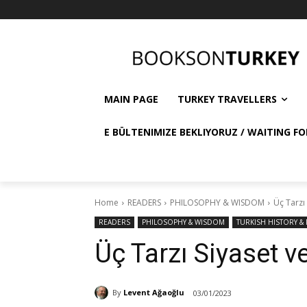
MAIN PAGE
TURKEY TRAVELLERS
E BÜLTENIMIZE BEKLIYORUZ / WAITING FO
Home
READERS
PHILOSOPHY & WISDOM
Üç Tarzı
READERS
PHILOSOPHY & WISDOM
TURKISH HISTORY & 
Üç Tarzı Siyaset 
By
Levent Ağaoğlu
03/01/2023