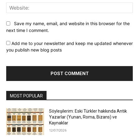
Web
Save my name, email, and website in this browser for the
next time I comment.
Add me to your newsletter and keep me updated whenever
you publish new blog posts
MOST POPULAR
Söyleşilerim: Eski Türkler hakkında Antik
Yazarlar (Yunan, Roma, Bizans) ve
Kaynaklar
12/07/2026