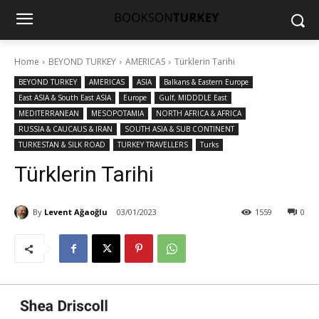
Home
BEYOND TURKEY
AMERICAS
Türklerin Tarihi
BEYOND TURKEY
AMERICAS
ASIA
Balkans & Eastern Europe
East ASIA & South East ASIA
Europe
Gulf, MIDDDLE East
MEDITERRANEAN
MESOPOTAMIA
NORTH AFRICA & AFRICA
RUSSIA & CAUCAUS & IRAN
SOUTH ASIA & SUB CONTINENT
TURKESTAN & SILK ROAD
TURKEY TRAVELLERS
Turks
Türklerin Tarihi
By
Levent Ağaoğlu
03/01/2023
1559
0