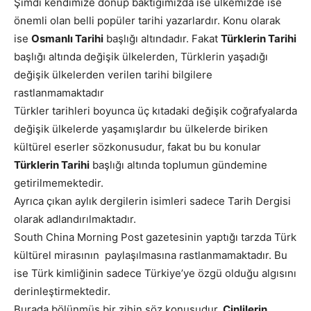
Şimdi kendimize dönüp baktığımızda ise ülkemizde ise
önemli olan belli popüler tarihi yazarlardır. Konu olarak
ise
Osmanlı Tarihi
başlığı altındadır. Fakat
Türklerin Tarihi
başlığı altında değişik ülkelerden, Türklerin yaşadığı
değişik ülkelerden verilen tarihi bilgilere
rastlanmamaktadır
Türkler tarihleri boyunca üç kıtadaki değişik coğrafyalarda
değişik ülkelerde yaşamışlardır bu ülkelerde biriken
kültürel eserler sözkonusudur, fakat bu bu konular
Türklerin Tarihi
başlığı altında toplumun gündemine
getirilmemektedir.
Ayrıca çıkan aylık dergilerin isimleri sadece Tarih Dergisi
olarak adlandırılmaktadır.
South China Morning Post gazetesinin yaptığı tarzda Türk
kültürel mirasının paylaşılmasına rastlanmamaktadır. Bu
ise Türk kimliğinin sadece Türkiye’ye özgü olduğu algısını
derinleştirmektedir.
Burada bölünmüş bir zihin söz konusudur.
Çinlilerin