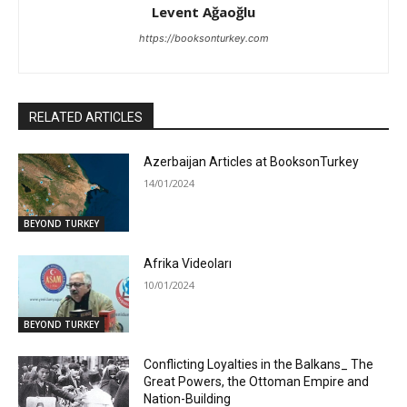
Levent Ağaoğlu
https://booksonturkey.com
RELATED ARTICLES
Azerbaijan Articles at BooksonTurkey
14/01/2024
BEYOND TURKEY
Afrika Videoları
10/01/2024
BEYOND TURKEY
Conflicting Loyalties in the Balkans_ The
Great Powers, the Ottoman Empire and
Nation-Building