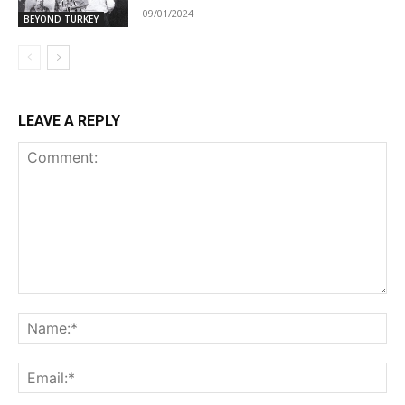
09/01/2024
BEYOND TURKEY
LEAVE A REPLY
Comment:
Na
Ema