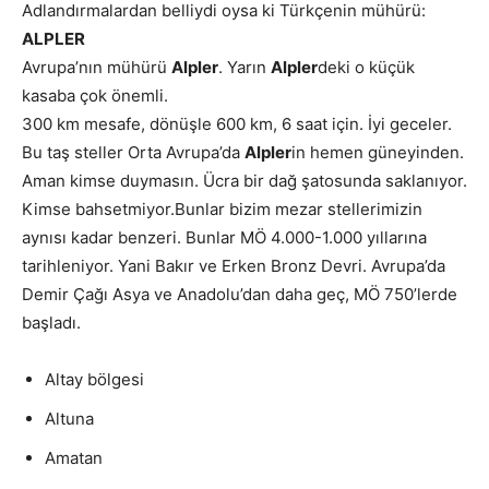
Adlandırmalardan belliydi oysa ki Türkçenin mühürü:
ALPLER
Avrupa’nın mühürü
Alpler
. Yarın
Alpler
deki o küçük
kasaba çok önemli.
300 km mesafe, dönüşle 600 km, 6 saat için. İyi geceler.
Bu taş steller Orta Avrupa’da
Alpler
in hemen güneyinden.
Aman kimse duymasın. Ücra bir dağ şatosunda saklanıyor.
Kimse bahsetmiyor.Bunlar bizim mezar stellerimizin
aynısı kadar benzeri. Bunlar MÖ 4.000-1.000 yıllarına
tarihleniyor. Yani Bakır ve Erken Bronz Devri. Avrupa’da
Demir Çağı Asya ve Anadolu’dan daha geç, MÖ 750’lerde
başladı.
Altay bölgesi
Altuna
Amatan