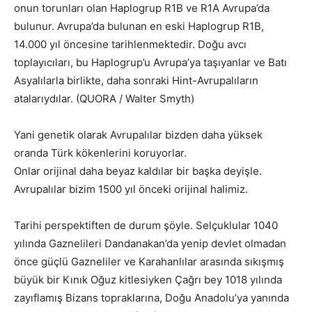
onun torunları olan Haplogrup R1B ve R1A Avrupa’da
bulunur. Avrupa’da bulunan en eski Haplogrup R1B,
14.000 yıl öncesine tarihlenmektedir. Doğu avcı
toplayıcıları, bu Haplogrup’u Avrupa’ya taşıyanlar ve Batı
Asyalılarla birlikte, daha sonraki Hint-Avrupalıların
atalarıydılar. (QUORA / Walter Smyth)
Yani genetik olarak Avrupalılar bizden daha yüksek
oranda Türk kökenlerini koruyorlar.
Onlar orijinal daha beyaz kaldılar bir başka deyişle.
Avrupalılar bizim 1500 yıl önceki orijinal halimiz.
Tarihi perspektiften de durum şöyle. Selçuklular 1040
yılında Gaznelileri Dandanakan’da yenip devlet olmadan
önce güçlü Gazneliler ve Karahanlılar arasında sıkışmış
büyük bir Kınık Oğuz kitlesiyken Çağrı bey 1018 yılında
zayıflamış Bizans topraklarına, Doğu Anadolu’ya yanında