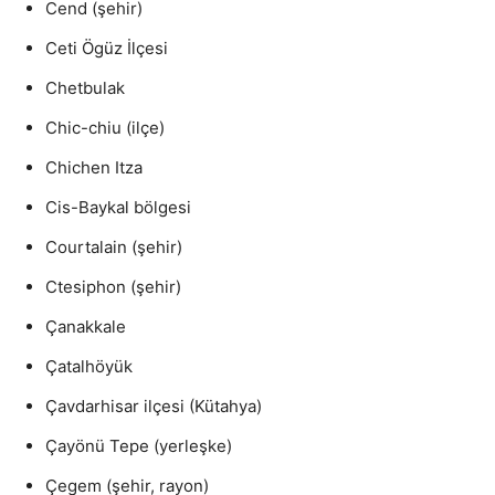
Cend (şehir)
Ceti Ögüz İlçesi
Chetbulak
Chic-chiu (ilçe)
Chichen Itza
Cis-Baykal bölgesi
Courtalain (şehir)
Ctesiphon (şehir)
Çanakkale
Çatalhöyük
Çavdarhisar ilçesi (Kütahya)
Çayönü Tepe (yerleşke)
Çegem (şehir, rayon)