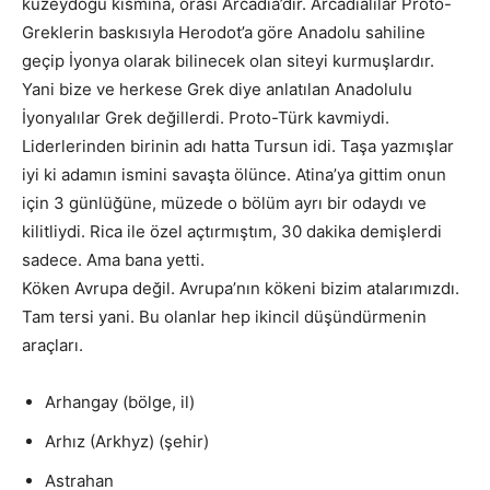
kuzeydoğu kısmına, orası Arcadia’dır. Arcadialılar Proto-
Greklerin baskısıyla Herodot’a göre Anadolu sahiline
geçip İyonya olarak bilinecek olan siteyi kurmuşlardır.
Yani bize ve herkese Grek diye anlatılan Anadolulu
İyonyalılar Grek değillerdi. Proto-Türk kavmiydi.
Liderlerinden birinin adı hatta Tursun idi. Taşa yazmışlar
iyi ki adamın ismini savaşta ölünce. Atina’ya gittim onun
için 3 günlüğüne, müzede o bölüm ayrı bir odaydı ve
kilitliydi. Rica ile özel açtırmıştım, 30 dakika demişlerdi
sadece. Ama bana yetti.
Köken Avrupa değil. Avrupa’nın kökeni bizim atalarımızdı.
Tam tersi yani. Bu olanlar hep ikincil düşündürmenin
araçları.
Arhangay (bölge, il)
Arhız (Arkhyz) (şehir)
Astrahan