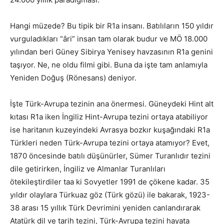
Hangi müzede? Bu tipik bir R1a insanı. Batılıların 150 yıldır
vurguladıkları “âri” insan tam olarak budur ve MÖ 18.000
yılından beri Güney Sibirya Yenisey havzasının R1a genini
taşıyor. Ne, ne oldu filmi gibi. Buna da işte tam anlamıyla
Yeniden Doğuş (Rönesans) deniyor.
İşte Türk-Avrupa tezinin ana önermesi. Güneydeki Hint alt
kıtası R1a iken İngiliz Hint-Avrupa tezini ortaya atabiliyor
ise haritanın kuzeyindeki Avrasya bozkır kuşağındaki R1a
Türkleri neden Türk-Avrupa tezini ortaya atamıyor? Evet,
1870 öncesinde batılı düşünürler, Sümer Turanlıdır tezini
dile getirirken, İngiliz ve Almanlar Turanlıları
ötekileştirdiler taa ki Sovyetler 1991 de çökene kadar. 35
yıldır olaylara Türkuaz göz (Türk gözü) ile bakarak, 1923-
38 arası 15 yıllık Türk Devrimini yeniden canlandırarak
Atatürk dil ve tarih tezini, Türk-Avrupa tezini hayata