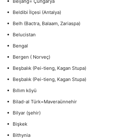
Beijang= Çungarya
Beldibi İlçesi (Antalya)
Belh (Bactra, Balaam, Zariaspa)
Belucistan
Bengal
Bergen ( Norveç)
Beşbalık (Pei-tieng, Kagan Stupa)
Beşbalık (Pei-tieng, Kagan Stupa)
Bıllım köyü
Bilad-al Türk=Maveraünnehir
Bilyar (şehir)
Bişkek
Bithynia