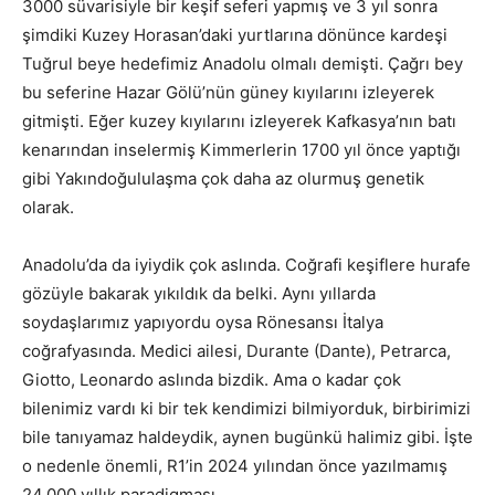
3000 süvarisiyle bir keşif seferi yapmış ve 3 yıl sonra
şimdiki Kuzey Horasan’daki yurtlarına dönünce kardeşi
Tuğrul beye hedefimiz Anadolu olmalı demişti. Çağrı bey
bu seferine Hazar Gölü’nün güney kıyılarını izleyerek
gitmişti. Eğer kuzey kıyılarını izleyerek Kafkasya’nın batı
kenarından inselermiş Kimmerlerin 1700 yıl önce yaptığı
gibi Yakındoğululaşma çok daha az olurmuş genetik
olarak.
Anadolu’da da iyiydik çok aslında. Coğrafi keşiflere hurafe
gözüyle bakarak yıkıldık da belki. Aynı yıllarda
soydaşlarımız yapıyordu oysa Rönesansı İtalya
coğrafyasında. Medici ailesi, Durante (Dante), Petrarca,
Giotto, Leonardo aslında bizdik. Ama o kadar çok
bilenimiz vardı ki bir tek kendimizi bilmiyorduk, birbirimizi
bile tanıyamaz haldeydik, aynen bugünkü halimiz gibi. İşte
o nedenle önemli, R1’in 2024 yılından önce yazılmamış
24.000 yıllık paradigması.