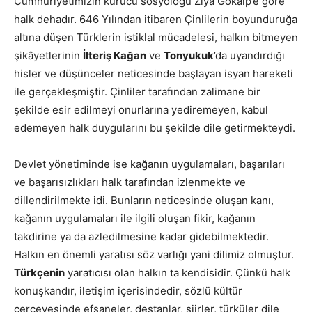
Cumhuriyetimizin kurucu sosyologu Ziya Gökalp’e göre
halk dehadır. 646 Yılından itibaren Çinlilerin boyunduruğa
altına düşen Türklerin istiklal mücadelesi, halkın bitmeyen
şikâyetlerinin
İlteriş Kağan
ve
Tonyukuk
’da uyandırdığı
hisler ve düşünceler neticesinde başlayan isyan hareketi
ile gerçekleşmiştir. Çinliler tarafından zalimane bir
şekilde esir edilmeyi onurlarına yediremeyen, kabul
edemeyen halk duygularını bu şekilde dile getirmekteydi.
Devlet yönetiminde ise kağanın uygulamaları, başarıları
ve başarısızlıkları halk tarafından izlenmekte ve
dillendirilmekte idi. Bunların neticesinde oluşan kanı,
kağanın uygulamaları ile ilgili oluşan fikir, kağanın
takdirine ya da azledilmesine kadar gidebilmektedir.
Halkın en önemli yaratısı söz varlığı yani dilimiz olmuştur.
Türkçenin
yaratıcısı olan halkın ta kendisidir. Çünkü halk
konuşkandır, iletişim içerisindedir, sözlü kültür
çerçevesinde efsaneler, destanlar, şiirler, türküler dile