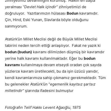
zihniyetimiz devamlılığını korumuş. Halkın en başta
yeralması
“Devlet Halk içindir”
zihniyetimizi de
doğruluyor. Yazıtlarımızın hülasası
Bodun
kavramıdır.
Çin, Hind, Eski Yunan, Slavlarda böyle olduğunu
sanmıyorum.
Atatürk’ün Millet Meclisi değil de Büyük Millet Meclisi
tabirini neden tercih ettiği anlaşılıyor. Fakat ne yazık ki
bodun (budun)
kavramı dilimizden düşmüş bir kavramdır
yerine halk kavramı kullanılmaktadır. Eğer bu
bodun
kavramı
kullanılmaya devam etseydi oradan çok sayıda
yüzlerce kavram üretilecekti, bu da işin üzücü yanıdır,
kendi kavramlarımıza sahip çıkmamız gerekmektedir. Tüm
bu gelenekler Atatürk’ün “
egemenlik kayıtsız şartsız
milletindir”
şiarında ifadesini bulmuştur
Fotoğrafın Telif Hakkı Levent Ağaoğlu, 1975