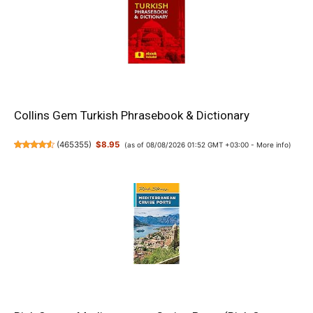
Collins Gem Turkish Phrasebook & Dictionary
(
465355
)
$8.95
(as of 08/08/2026 01:52 GMT +03:00 -
More info
)