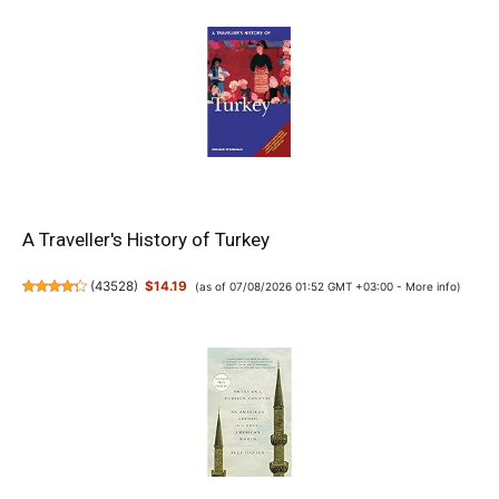
A Traveller's History of Turkey
(
43528
)
$14.19
(as of 07/08/2026 01:52 GMT +03:00 -
More info
)