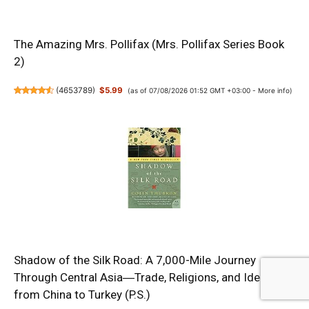
The Amazing Mrs. Pollifax (Mrs. Pollifax Series Book
2)
(
4653789
)
$5.99
(as of 07/08/2026 01:52 GMT +03:00 -
More info
)
Shadow of the Silk Road: A 7,000-Mile Journey
Through Central Asia―Trade, Religions, and Ideas
from China to Turkey (P.S.)