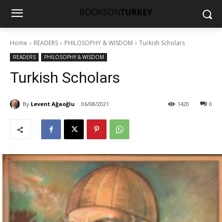
Home
READERS
PHILOSOPHY & WISDOM
Turkish Scholars
READERS
PHILOSOPHY & WISDOM
Turkish Scholars
By
Levent Ağaoğlu
06/08/2021
1420
0