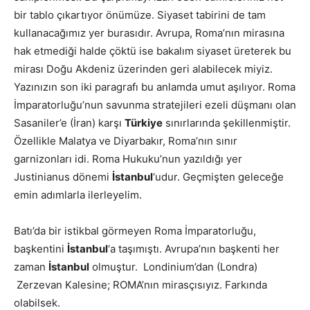
bir tablo çıkartıyor önümüze. Siyaset tabirini de tam
kullanacağımız yer burasıdır. Avrupa, Roma’nın mirasına
hak etmediği halde çöktü ise bakalım siyaset üreterek bu
mirası Doğu Akdeniz üzerinden geri alabilecek miyiz.
Yazınızın son iki paragrafı bu anlamda umut aşılıyor. Roma
İmparatorluğu’nun savunma stratejileri ezeli düşmanı olan
Sasaniler’e (İran) karşı
Türkiye
sınırlarında şekillenmiştir.
Özellikle Malatya ve Diyarbakır, Roma’nın sınır
garnizonları idi. Roma Hukuku’nun yazıldığı yer
Justinianus dönemi
İstanbul
‘udur. Geçmişten geleceğe
emin adımlarla ilerleyelim.
Batı’da bir istikbal görmeyen Roma İmparatorluğu,
başkentini
İstanbul
‘a taşımıştı. Avrupa’nın başkenti her
zaman
İstanbul
olmuştur. Londinium’dan (Londra)
Zerzevan Kalesine; ROMA’nın mirasçısıyız. Farkında
olabilsek.