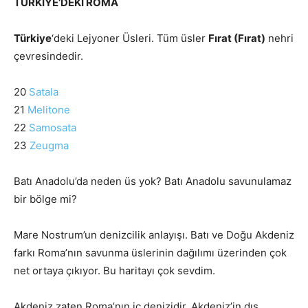
TÜRKİYE’DEKİ ROMA
Türkiye
‘deki Lejyoner Üsleri. Tüm üsler
Fırat (Fırat)
nehri
çevresindedir.
20
Satala
21
Melitone
22
Samosata
23
Zeugma
Batı Anadolu’da neden üs yok? Batı Anadolu savunulamaz
bir bölge mi?
Mare Nostrum’un denizcilik anlayışı. Batı ve Doğu Akdeniz
farkı Roma’nın savunma üslerinin dağılımı üzerinden çok
net ortaya çıkıyor. Bu haritayı çok sevdim.
Akdeniz zaten Roma’nın iç denizidir. Akdeniz’in dış