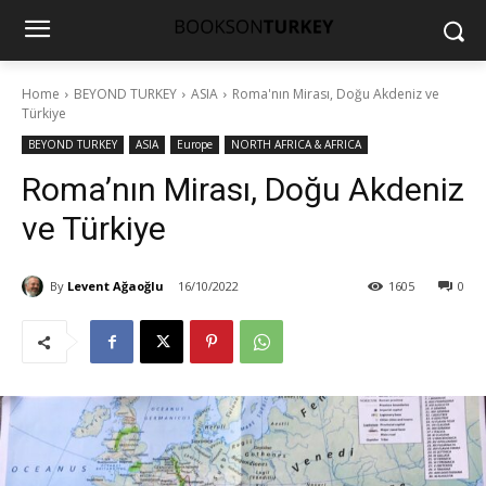
Home
BEYOND TURKEY
ASIA
Roma'nın Mirası, Doğu Akdeniz ve
Türkiye
BEYOND TURKEY
ASIA
Europe
NORTH AFRICA & AFRICA
Roma’nın Mirası, Doğu Akdeniz
ve Türkiye
By
Levent Ağaoğlu
16/10/2022
1605
0