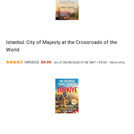
Istanbul: City of Majesty at the Crossroads of the
World
(
465503
)
$9.99
(as of 06/08/2026 01:58 GMT +03:00 -
More info
)