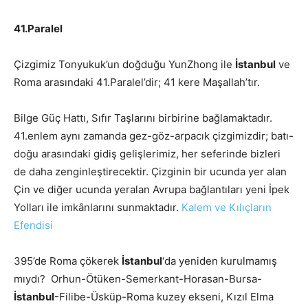
41.Paralel
Çizgimiz Tonyukuk’un doğduğu YunZhong ile
İstanbul
ve
Roma arasındaki 41.Paralel’dir; 41 kere Maşallah’tır.
Bilge Güç Hattı, Sıfır Taşlarını birbirine bağlamaktadır.
41.enlem aynı zamanda gez-göz-arpacık çizgimizdir; batı-
doğu arasındaki gidiş gelişlerimiz, her seferinde bizleri
de daha zenginleştirecektir. Çizginin bir ucunda yer alan
Çin ve diğer ucunda yeralan Avrupa bağlantıları yeni İpek
Yolları ile imkânlarını sunmaktadır.
Kalem ve Kılıçların
Efendisi
395’de Roma çökerek
İstanbul
‘da yeniden kurulmamış
mıydı? Orhun-Ötüken-Semerkant-Horasan-Bursa-
İstanbul
-Filibe-Üsküp-Roma kuzey ekseni, Kızıl Elma