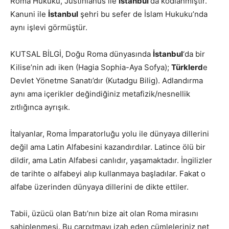
Roma Hukuku, Justinianus ile
İstanbul
‘da kodlanmıştır.
Kanuni ile
İstanbul
şehri bu sefer de İslam Hukuku’nda
aynı işlevi görmüştür.
KUTSAL BİLGİ, Doğu Roma dünyasında
İstanbul
‘da bir
Kilise’nin adı iken (Hagia Sophia-Aya Sofya);
Türklerd
e
Devlet Yönetme Sanatı’dır (Kutadgu Bilig). Adlandırma
aynı ama içerikler değindiğiniz metafizik/nesnellik
zıtlığınca ayrışık.
İtalyanlar, Roma İmparatorluğu yolu ile dünyaya dillerini
değil ama Latin Alfabesini kazandırdılar. Latince ölü bir
dildir, ama Latin Alfabesi canlıdır, yaşamaktadır. İngilizler
de tarihte o alfabeyi alıp kullanmaya başladılar. Fakat o
alfabe üzerinden dünyaya dillerini de dikte ettiler.
Tabii, üzücü olan Batı’nın bize ait olan Roma mirasını
sahiplenmesi. Bu çarpıtmayı izah eden cümleleriniz net