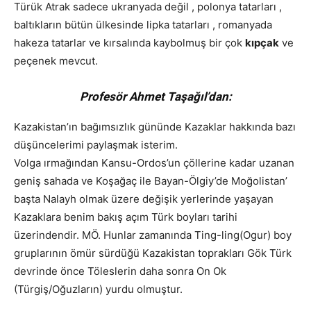
Türük Atrak sadece ukranyada değil , polonya tatarları ,
baltıkların bütün ülkesinde lipka tatarları , romanyada
hakeza tatarlar ve kırsalında kaybolmuş bir çok
kıpçak
ve
peçenek mevcut.
Profesör Ahmet Taşağıl’dan:
Kazakistan’ın bağımsızlık gününde Kazaklar hakkında bazı
düşüncelerimi paylaşmak isterim.
Volga ırmağından Kansu-Ordos’un çöllerine kadar uzanan
geniş sahada ve Koşağaç ile Bayan-Ölgiy’de Moğolistan’
başta Nalayh olmak üzere değişik yerlerinde yaşayan
Kazaklara benim bakış açım Türk boyları tarihi
üzerindendir. MÖ. Hunlar zamanında Ting-ling(Ogur) boy
gruplarının ömür sürdüğü Kazakistan toprakları Gök Türk
devrinde önce Töleslerin daha sonra On Ok
(Türgiş/Oğuzların) yurdu olmuştur.