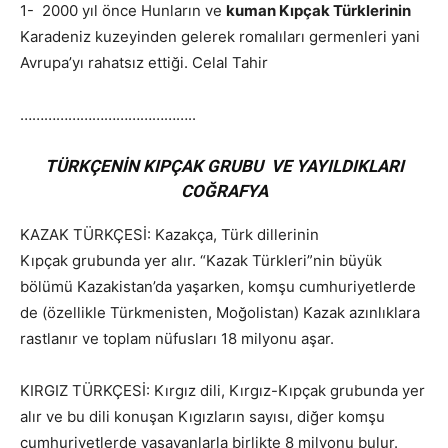
1- 2000 yıl önce Hunların ve
kuman
Kıpçak
Türklerinin
Karadeniz kuzeyinden gelerek romalıları germenleri yani
Avrupa’yı rahatsız ettiği. Celal Tahir
……………………………………..
TÜRKÇENİN KIPÇAK GRUBU VE YAYILDIKLARI
COĞRAFYA
KAZAK TÜRKÇESİ: Kazakça, Türk dillerinin
K
ıpçak
grubunda yer alır. “Kazak Türkleri”nin büyük
bölümü Kazakistan’da yaşarken, komşu cumhuriyetlerde
de (özellikle Türkmenisten, Moğolistan) Kazak azınlıklara
rastlanır ve toplam nüfusları 18 milyonu aşar.
KIRGIZ TÜRKÇESİ: Kırgız dili, Kırgız-K
ıpçak
grubunda yer
alır ve bu dili konuşan Kıgızların sayısı, diğer komşu
cumhuriyetlerde yaşayanlarla birlikte 8 milyonu bulur.