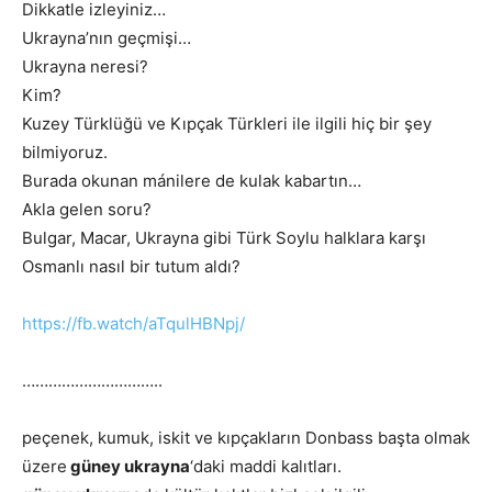
Dikkatle izleyiniz…
Ukrayna’nın geçmişi…
Ukrayna neresi?
Kim?
Kuzey Türklüğü ve
Kıpçak
Türkleri ile ilgili hiç bir şey
bilmiyoruz.
Burada okunan mánilere de kulak kabartın…
Akla gelen soru?
Bulgar, Macar, Ukrayna gibi Türk Soylu halklara karşı
Osmanlı nasıl bir tutum aldı?
https://fb.watch/aTqulHBNpj/
…………………………..
peçenek, kumuk, iskit ve
kıpçaklar
ın Donbass başta olmak
üzere
güney ukrayna
‘daki maddi kalıtları.