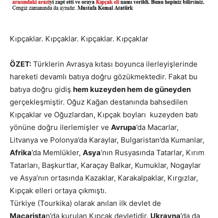
Kıpçaklar. Kıpçaklar. Kıpçaklar. Kıpçaklar
ÖZET:
Türklerin Avrasya kıtası boyunca ilerleyişlerinde
hareketi devamlı batıya doğru gözükmektedir. Fakat bu
batıya doğru gidiş
hem kuzeyden hem de güneyden
gerçekleşmiştir. Oğuz Kağan destanında bahsedilen
Kıpçaklar ve Oğuzlardan, Kıpçak boyları kuzeyden batı
yönüne doğru ilerlemişler ve
Avrupa
’da Macarlar,
Litvanya ve Polonya’da Karaylar, Bulgaristan’da Kumanlar,
Afrika
’da Memlükler,
Asya
’nın Rusyasında Tatarlar, Kırım
Tatarları, Başkurtlar, Karaçay Balkar, Kumuklar, Nogaylar
ve Asya’nın ortasında Kazaklar, Karakalpaklar, Kırgızlar,
Kıpçak elleri ortaya çıkmıştı.
Türkiye (Tourkika) olarak anılan ilk devlet de
Macarista
n’da kurulan Kıpçak devletidir.
Ukrayna
’da da