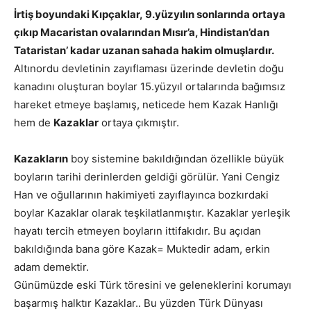
İrtiş boyundaki K
ıpçaklar,
9.yüzyılın sonlarında ortaya
çıkıp Macaristan ovalarından Mısır’a, Hindistan’dan
Tataristan’ kadar uzanan sahada hakim olmuşlardır.
Altınordu devletinin zayıflaması üzerinde devletin doğu
kanadını oluşturan boylar 15.yüzyıl ortalarında bağımsız
hareket etmeye başlamış, neticede hem Kazak Hanlığı
hem de
Kazaklar
ortaya çıkmıştır.
Kazakların
boy sistemine bakıldığından özellikle büyük
boyların tarihi derinlerden geldiği görülür. Yani Cengiz
Han ve oğullarının hakimiyeti zayıflayınca bozkırdaki
boylar Kazaklar olarak teşkilatlanmıştır. Kazaklar yerleşik
hayatı tercih etmeyen boyların ittifakıdır. Bu açıdan
bakıldığında bana göre Kazak= Muktedir adam, erkin
adam demektir.
Günümüzde eski Türk töresini ve geleneklerini korumayı
başarmış halktır Kazaklar.. Bu yüzden Türk Dünyası