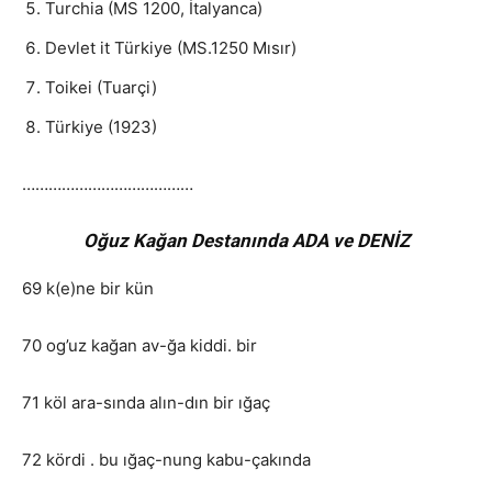
Turchia (MS 1200, İtalyanca)
Devlet it Türkiye (MS.1250 Mısır)
Toikei (Tuarçi)
Türkiye (1923)
…………………………………
Oğuz Kağan Destanında ADA ve DENİZ
69 k(e)ne bir kün
70 og’uz kağan av-ğa kiddi. bir
71 köl ara-sında alın-dın bir ığaç
72 kördi . bu ığaç-nung kabu-çakında