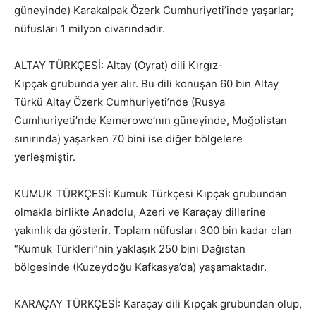
güneyinde) Karakalpak Özerk Cumhuriyeti’inde yaşarlar;
nüfusları 1 milyon civarındadır.
ALTAY TÜRKÇESİ: Altay (Oyrat) dili Kırgız-
K
ıpçak
grubunda yer alır. Bu dili konuşan 60 bin Altay
Türkü Altay Özerk Cumhuriyeti’nde (Rusya
Cumhuriyeti’nde Kemerowo’nın güneyinde, Moğolistan
sınırında) yaşarken 70 bini ise diğer bölgelere
yerleşmiştir.
KUMUK TÜRKÇESİ: Kumuk Türkçesi K
ıpçak
grubundan
olmakla birlikte Anadolu, Azeri ve Karaçay dillerine
yakınlık da gösterir. Toplam nüfusları 300 bin kadar olan
“Kumuk Türkleri”nin yaklaşık 250 bini Dağıstan
bölgesinde (Kuzeydoğu Kafkasya’da) yaşamaktadır.
KARAÇAY TÜRKÇESİ: Karaçay dili K
ıpçak
grubundan olup,