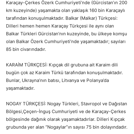
Karaçay-Çerkes Özerk Cumhuriyeti’nde (Gürcistan’ın 200
km kuzeyinde) yaşamakta olan yaklaşık 160 bin Karaçaylı
tarafından konuşulmaktadır. Balkar (Malkar) Türkçesi:
Dilleri hemen hemen Karaçay Türkçesi ile aynı olan
Balkar Türkleri Gürcistan’nın kuzeyinde, bu ülkeye komşu
olan Balkar Özerk Cumhuriyeti’nde yaşamaktadır; sayıları
85 bin civarındadır.
KARAİM TÜRKÇESİ: Kı
pçak d
il grubuna ait Karaim dili
bugün çok az Karaim Türkü tarafından konuşulmaktadır.
Bunlar, Ukrayna’nın batısı, Litvanya ve Polanya’da
yaşamaktadır.
NOGAY TÜRKÇESİ: Nogay Türkleri, Stavropol ve Dağıstan
Bölgesi,Çeçen-İnguş Cumhuriyeti ve de Karaçay-Çerkes
bölgesinde dağınık olarak yaşamaktadırlar. Dilleri Kı
pçak
g
rubunda yer alan “Nogaylar”ın sayısı 75 bin dolayındadır.