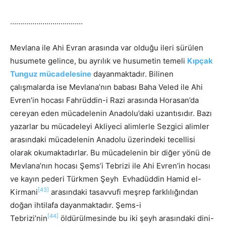
………………………………
Mevlana ile Ahi Evran arasında var olduğu ileri sürülen
husumete gelince, bu ayrılık ve husumetin temeli
Kıpçak
Tunguz mücadelesine
dayanmaktadır. Bilinen
çalışmalarda ise Mevlana’nın babası Baha Veled ile Ahi
Evren’in hocası Fahrüddin-i Razi arasında Horasan’da
cereyan eden mücadelenin Anadolu’daki uzantısıdır. Bazı
yazarlar bu mücadeleyi Akliyeci alimlerle Sezgici alimler
arasındaki mücadelenin Anadolu üzerindeki tecellisi
olarak okumaktadırlar. Bu mücadelenin bir diğer yönü de
Mevlana’nın hocası Şems’i Tebrizi ile Ahi Evren’in hocası
ve kayın pederi Türkmen Şeyh Evhadüddin Hamid el-
[43]
Kirmani
arasındaki tasavvufi meşrep farklılığından
doğan ihtilafa dayanmaktadır. Şems-i
[44]
Tebrizi’nin
öldürülmesinde bu iki şeyh arasındaki dini-