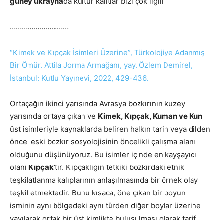
güney ukrayna
da kültür kalıtlar bizl çok ilgili
…………………………
“Kimek ve
Kıpçak
İsimleri Üzerine”, Türkolojiye Adanmış
Bir Ömür. Attila Jorma Armağanı, yay. Özlem Demirel,
İstanbul: Kutlu Yayınevi, 2022, 429-436.
Ortaçağın ikinci yarısında Avrasya bozkırının kuzey
yarısında ortaya çıkan ve
Kimek, Kıpçak, Kuman ve Kun
üst isimleriyle kaynaklarda beliren halkın tarih veya dilden
önce, eski bozkır sosyolojisinin öncelikli çalışma alanı
olduğunu düşünüyoruz. Bu isimler içinde en kayşayıcı
olanı
Kıpçak
‘tır. Kıpçaklığın tetkiki bozkırdaki etnik
teşkilatlanma kalıplarının anlaşılmasında bir örnek olay
teşkil etmektedir. Bunu kısaca, öne çıkan bir boyun
isminin aynı bölgedeki aynı türden diğer boylar üzerine
yayılarak ortak bir üst kimlikte buluşulması olarak tarif