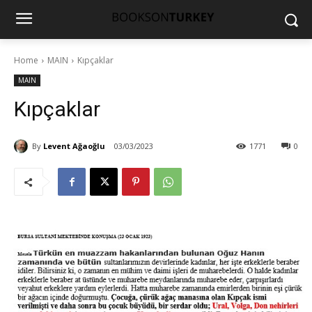
Home
MAIN
Kıpçaklar
MAIN
Kıpçaklar
By
Levent Ağaoğlu
03/03/2023
1771
0