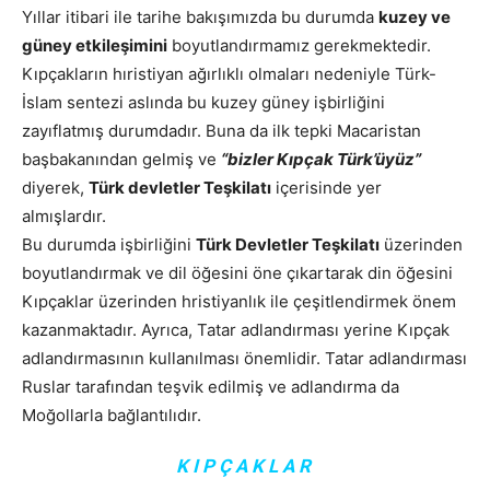
Yıllar itibari ile tarihe bakışımızda bu durumda
kuzey ve
güney etkileşimini
boyutlandırmamız gerekmektedir.
Kıpçakların hıristiyan ağırlıklı olmaları nedeniyle Türk-
İslam sentezi aslında bu kuzey güney işbirliğini
zayıflatmış durumdadır. Buna da ilk tepki Macaristan
başbakanından gelmiş ve
“bizler Kıpçak Türk’üyüz”
diyerek,
Türk devletler Teşkilatı
içerisinde yer
almışlardır.
Bu durumda işbirliğini
Türk Devletler Teşkilatı
üzerinden
boyutlandırmak ve dil öğesini öne çıkartarak din öğesini
Kıpçaklar üzerinden hristiyanlık ile çeşitlendirmek önem
kazanmaktadır. Ayrıca, Tatar adlandırması yerine Kıpçak
adlandırmasının kullanılması önemlidir. Tatar adlandırması
Ruslar tarafından teşvik edilmiş ve adlandırma da
Moğollarla bağlantılıdır.
K I P Ç A K L A R