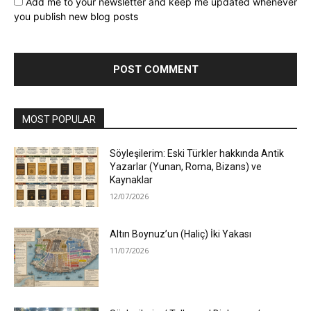
Add me to your newsletter and keep me updated whenever
you publish new blog posts
MOST POPULAR
Söyleşilerim: Eski Türkler hakkında Antik
Yazarlar (Yunan, Roma, Bizans) ve
Kaynaklar
12/07/2026
Altın Boynuz’un (Haliç) İki Yakası
11/07/2026