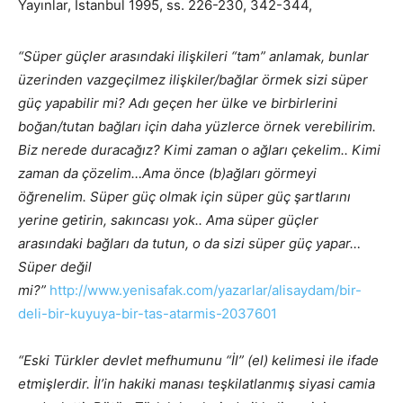
Yayınlar, İstanbul 1995, ss. 226-230, 342-344,
“Süper güçler arasındaki ilişkileri “tam” anlamak, bunlar
üzerinden vazgeçilmez ilişkiler/bağlar örmek sizi süper
güç yapabilir mi? Adı geçen her ülke ve birbirlerini
boğan/tutan bağları için daha yüzlerce örnek verebilirim.
Biz nerede duracağız? Kimi zaman o ağları çekelim.. Kimi
zaman da çözelim…Ama önce (b)ağları görmeyi
öğrenelim. Süper güç olmak için süper güç şartlarını
yerine getirin, sakıncası yok.. Ama süper güçler
arasındaki bağları da tutun, o da sizi süper güç yapar…
Süper değil
mi?”
http://www.yenisafak.com/yazarlar/alisaydam/bir-
deli-bir-kuyuya-bir-tas-atarmis-2037601
“Eski Türkler devlet mefhumunu “İl” (el) kelimesi ile ifade
etmişlerdir. İl’in hakiki manası teşkilatlanmış siyasi camia