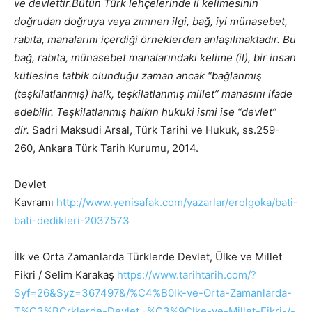
ve devlettir.Bütün Türk lehçelerinde il kelimesinin
doğrudan doğruya veya zımnen ilgi, bağ, iyi münasebet,
rabıta, manalarını içerdiği örneklerden anlaşılmaktadır. Bu
bağ, rabıta, münasebet manalarındaki kelime (il), bir insan
kütlesine tatbik olunduğu zaman ancak “bağlanmış
(teşkilatlanmış) halk, teşkilatlanmış millet” manasını ifade
edebilir. Teşkilatlanmış halkın hukuki ismi ise “devlet”
dir.
Sadri Maksudi Arsal, Türk Tarihi ve Hukuk, ss.259-
260, Ankara Türk Tarih Kurumu, 2014.
Devlet
Kavramı
http://www.yenisafak.com/yazarlar/erolgoka/bati-
bati-dedikleri-2037573
İlk ve Orta Zamanlarda Türklerde Devlet, Ülke ve Millet
Fikri / Selim Karakaş
https://www.tarihtarih.com/?
Syf=26&Syz=367497&/%C4%B0lk-ve-Orta-Zamanlarda-
T%C3%BCrklerde-Devlet,-%C3%9Clke-ve-Millet-Fikri-/-