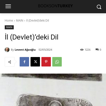
Home
MAIN
İl (Devlet)’deki Dil
MAIN
İl (Devlet)’deki Dil
By
Levent Ağaoğlu
02/05/2024
1226
0