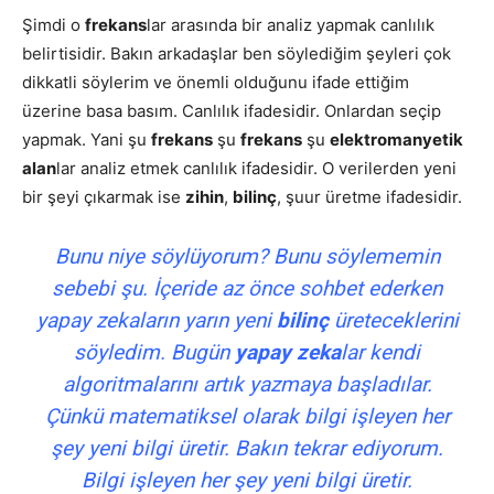
Şimdi o
frekans
lar arasında bir analiz yapmak canlılık
belirtisidir. Bakın arkadaşlar ben söylediğim şeyleri çok
dikkatli söylerim ve önemli olduğunu ifade ettiğim
üzerine basa basım. Canlılık ifadesidir. Onlardan seçip
yapmak. Yani şu
frekans
şu
frekans
şu
elektromanyetik
alan
lar analiz etmek canlılık ifadesidir. O verilerden yeni
bir şeyi çıkarmak ise
zihin
,
bilinç
, şuur üretme ifadesidir.
Bunu niye söylüyorum? Bunu söylememin
sebebi şu. İçeride az önce sohbet ederken
yapay zekaların yarın yeni
bilinç
üreteceklerini
söyledim. Bugün
yapay zeka
lar kendi
algoritmalarını artık yazmaya başladılar.
Çünkü matematiksel olarak bilgi işleyen her
şey yeni bilgi üretir. Bakın tekrar ediyorum.
Bilgi işleyen her şey yeni bilgi üretir.