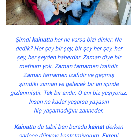
Şimdi
kainat
ta her ne varsa bizi dinler. Ne
dedik? Her şey bir şey, bir şey her şey, her
şey, her şeyden haberdar. Zaman diye bir
mefhum yok. Zaman tamamen izafidir.
Zaman tamamen izafidir ve geçmiş
şimdiki zaman ve gelecek bir an içinde
gizlenmiştir. Tek bir andır. O anı biz yaşıyoruz.
İnsan ne kadar yaşarsa yaşasın
hiç yaşamadığını zanneder.
Kainat
ta da tabii ben burada
kainat
derken
sadece dünyayı kastetmiyorum.
Evren
i