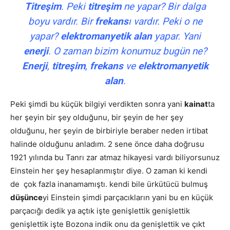
Titreşim
. Peki
titreşim
ne yapar? Bir dalga
boyu vardır. Bir
frekans
ı vardır. Peki o ne
yapar?
elektromanyetik alan
yapar. Yani
enerji
. O zaman bizim konumuz bugün ne?
Enerji
,
titreşim
,
frekans
ve
elektromanyetik
alan
.
Peki şimdi bu küçük bilgiyi verdikten sonra yani
kainat
ta
her şeyin bir şey olduğunu, bir şeyin de her şey
olduğunu, her şeyin de birbiriyle beraber neden irtibat
halinde olduğunu anladım. 2 sene önce daha doğrusu
1921 yılında bu Tanrı zar atmaz hikayesi vardı biliyorsunuz
Einstein her şey hesaplanmıştır diye. O zaman ki kendi
de çok fazla inanamamıştı. kendi bile ürkütücü bulmuş
düşünce
yi Einstein şimdi parçacıkların yani bu en küçük
parçacığı dedik ya açtık işte genişlettik genişlettik
genişlettik işte Bozona indik onu da genişlettik ve çıkt