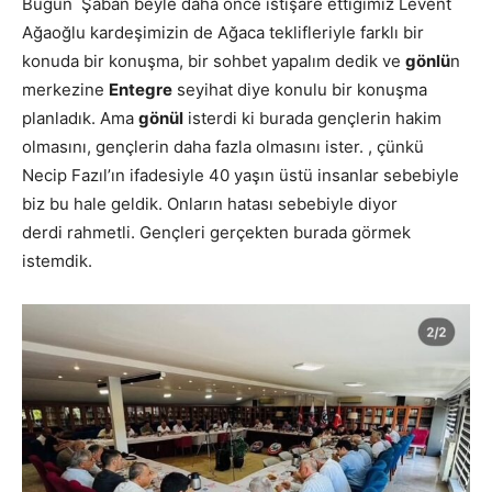
Bugün Şaban beyle daha önce istişare ettiğimiz Levent
Ağaoğlu kardeşimizin de Ağaca teklifleriyle farklı bir
konuda bir konuşma, bir sohbet yapalım dedik ve
gönlü
n
merkezine
Entegre
seyihat diye konulu bir konuşma
planladık. Ama
gönül
isterdi ki burada gençlerin hakim
olmasını, gençlerin daha fazla olmasını ister. , çünkü
Necip Fazıl’ın ifadesiyle 40 yaşın üstü insanlar sebebiyle
biz bu hale geldik. Onların hatası sebebiyle diyor
derdi rahmetli. Gençleri gerçekten burada görmek
istemdik.