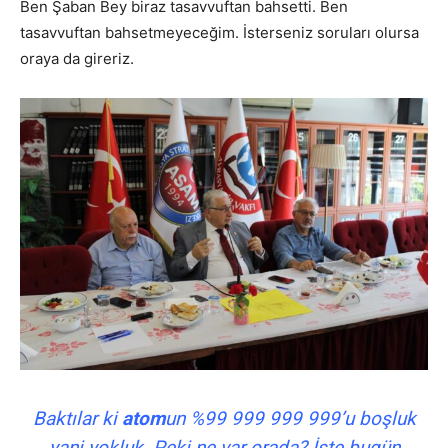
Ben Şaban Bey biraz tasavvuftan bahsetti. Ben
tasavvuftan bahsetmeyeceğim. İsterseniz soruları olursa
oraya da gireriz.
Baktılar ki
atom
un %99 999 999 999’u boşluk
yani yokluk. Peki ne var orada? İşte bugün