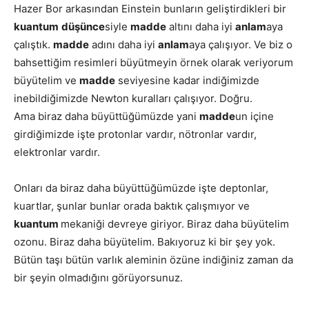
Hazer Bor arkasından Einstein bunların geliştirdikleri bir
kuantum
düşünce
siyle
madde
altını daha iyi
anlam
aya
çalıştık.
madde
adını daha iyi
anlam
aya çalışıyor. Ve biz o
bahsettiğim resimleri büyütmeyin örnek olarak veriyorum
büyütelim ve
madde
seviyesine kadar indiğimizde
inebildiğimizde Newton kuralları çalışıyor. Doğru.
Ama biraz daha büyüttüğümüzde yani
madde
un içine
girdiğimizde işte protonlar vardır, nötronlar vardır,
elektronlar vardır.
Onları da biraz daha büyüttüğümüzde işte deptonlar,
kuartlar, şunlar bunlar orada baktık çalışmıyor ve
kuantum
mekaniği devreye giriyor. Biraz daha büyütelim
ozonu. Biraz daha büyütelim. Bakıyoruz ki bir şey yok.
Bütün taşı bütün varlık aleminin özüne indiğiniz zaman da
bir şeyin olmadığını görüyorsunuz.