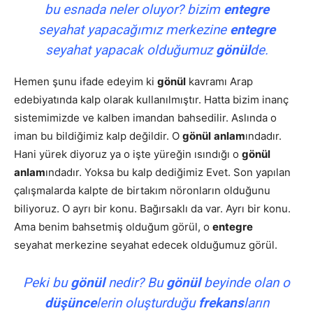
bu esnada neler oluyor? bizim
entegre
seyahat yapacağımız merkezine
entegre
seyahat yapacak olduğumuz
gönül
de.
Hemen şunu ifade edeyim ki
gönül
kavramı Arap
edebiyatında kalp olarak kullanılmıştır. Hatta bizim inanç
sistemimizde ve kalben imandan bahsedilir. Aslında o
iman bu bildiğimiz kalp değildir. O
gönül
anlam
ındadır.
Hani yürek diyoruz ya o işte yüreğin ısındığı o
gönül
anlam
ındadır. Yoksa bu kalp dediğimiz Evet. Son yapılan
çalışmalarda kalpte de birtakım nöronların olduğunu
biliyoruz. O ayrı bir konu. Bağırsaklı da var. Ayrı bir konu.
Ama benim bahsetmiş olduğum görül, o
entegre
seyahat merkezine seyahat edecek olduğumuz görül.
Peki bu
gönül
nedir? Bu
gönül
beyinde olan o
düşünce
lerin oluşturduğu
frekans
ların