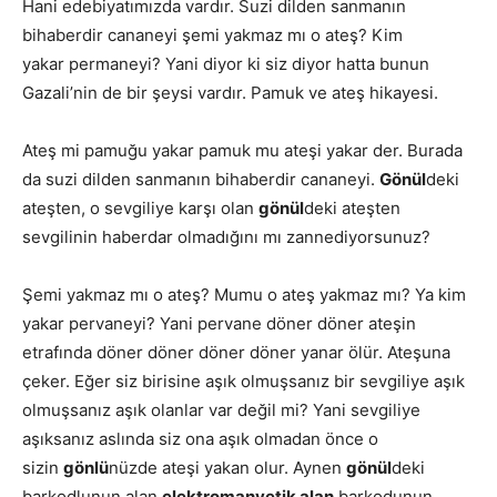
Hani edebiyatımızda vardır. Suzi dilden sanmanın
bihaberdir cananeyi şemi yakmaz mı o ateş? Kim
yakar permaneyi? Yani diyor ki siz diyor hatta bunun
Gazali’nin de bir şeysi vardır. Pamuk ve ateş hikayesi.
Ateş mi pamuğu yakar pamuk mu ateşi yakar der. Burada
da suzi dilden sanmanın bihaberdir cananeyi.
Gönül
deki
ateşten, o sevgiliye karşı olan
gönül
deki ateşten
sevgilinin haberdar olmadığını mı zannediyorsunuz?
Şemi yakmaz mı o ateş? Mumu o ateş yakmaz mı? Ya kim
yakar pervaneyi? Yani pervane döner döner ateşin
etrafında döner döner döner döner yanar ölür. Ateşuna
çeker. Eğer siz birisine aşık olmuşsanız bir sevgiliye aşık
olmuşsanız aşık olanlar var değil mi? Yani sevgiliye
aşıksanız aslında siz ona aşık olmadan önce o
sizin
gönlü
nüzde ateşi yakan olur. Aynen
gönül
deki
barkodlunun alan
elektromanyetik alan
barkodunun