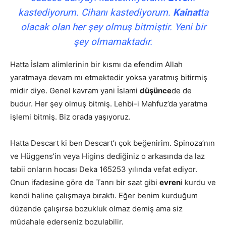
kastediyorum. Cihanı kastediyorum.
Kainat
ta
olacak olan her şey olmuş bitmiştir. Yeni bir
şey olmamaktadır.
Hatta İslam alimlerinin bir kısmı da efendim Allah
yaratmaya devam mı etmektedir yoksa yaratmış bitirmiş
midir diye. Genel kavram yani İslami
düşünce
de de
budur. Her şey olmuş bitmiş. Lehbi-i Mahfuz’da yaratma
işlemi bitmiş. Biz orada yaşıyoruz.
Hatta Descart ki ben Descart’ı çok beğenirim. Spinoza’nın
ve Hüggens’in veya Higins dediğiniz o arkasında da laz
tabii onların hocası Deka 165253 yılında vefat ediyor.
Onun ifadesine göre de Tanrı bir saat gibi
evren
i kurdu ve
kendi haline çalışmaya bıraktı. Eğer benim kurduğum
düzende çalışırsa bozukluk olmaz demiş ama siz
müdahale ederseniz bozulabilir.