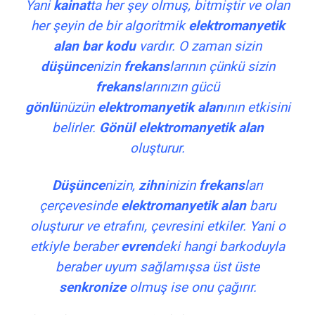
Yani
kainat
ta her şey olmuş, bitmiştir ve olan
her şeyin de bir algoritmik
elektromanyetik
alan
bar kodu
vardır. O zaman sizin
düşünce
nizin
frekans
larının çünkü sizin
frekans
larınızın gücü
gönlü
nüzün
elektromanyetik alan
ının etkisini
belirler.
Gönül
elektromanyetik alan
oluşturur.
Düşünce
nizin,
zihn
inizin
frekans
ları
çerçevesinde
elektromanyetik alan
baru
oluşturur ve etrafını, çevresini etkiler. Yani o
etkiyle beraber
evren
deki hangi barkoduyla
beraber uyum sağlamışsa üst üste
senkronize
olmuş ise onu çağırır.