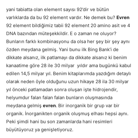
yani tabiatta olan element sayısı 92’dir ve bütün
varlıklarda da bu 92 element vardır. Ne demek bu?
Evren
92 element bildiğimiz tabii 92 element 20 amino asit ve 4
DNA bazından müteşekkildir. E o zaman ne oluyor?
Bunların farklı kombinasyonu da olsa her şey bir şey aynı
özden meydana gelmiş. Yani bunu ilk Bing Bank’i de
dikkate alsanız, ilk patlamayı da dikkate alsanız ki benim
kanaatime göre 28 ile 30 milyar yıldır ama bugünkü kabul
edilen 14,5 milyar yıl. Benim kitaplarımda yazdığım detaylı
olarak neden öyle olduğunu uzun hikaye 28 ila 30 milyar
yıl önceki patlamadan sonra oluşan işte hidrojendir,
helyumdur falan falan falan bunların oluşmasında
meydana gelmiş
evren
. Bir inorganik bir grup var bir
organik. İnorganikten organik oluşmuş elhası hepsi aynı.
Peki şimdi hani bu son zamanlarda hani resimleri
büyütüyoruz ya genişletiyoruz.