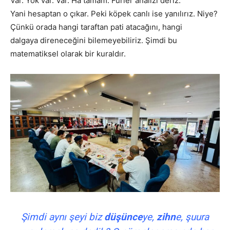
Var. Yok var. Var. Ha tamam. Furier analizi deriz.
Yani hesaptan o çıkar. Peki köpek canlı ise yanılırız. Niye?
Çünkü orada hangi taraftan pati atacağını, hangi
dalgaya direneceğini bilemeyebiliriz. Şimdi bu
matematiksel olarak bir kuraldır.
Şimdi aynı şeyi biz
düşünce
ye,
zihn
e, şuura