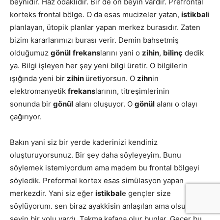
beynidir. Haz odaklıdır. Bir de ön beyin vardır. Prefrontal
korteks frontal bölge. O da esas mucizeler yatan,
istikbal
i
planlayan, ütopik planlar yapan merkez burasıdır. Zaten
bizim kararlarımızı burası verir. Demin bahsetmiş
olduğumuz
gönül
frekans
larını yani o
zihin
,
bilinç
dedik
ya. Bilgi işleyen her şey yeni bilgi üretir. O bilgilerin
ışığında yeni bir
zihin
üretiyorsun. O
zihn
in
elektromanyetik
frekans
larının, titreşimlerinin
sonunda bir
gönül
alanı oluşuyor. O
gönül
alanı o olayı
çağırıyor.
Bakın yani siz bir yerde kaderinizi kendiniz
oluşturuyorsunuz. Bir şey daha söyleyeyim. Bunu
söylemek istemiyordum ama madem bu frontal bölgeyi
söyledik. Preformal kortex esas simülasyon yapan
merkezdir. Yani siz eğer
istikbal
e gençler size
söylüyorum. sen biraz ayakkisin anlaşılan ama olsun. Her
şeyin bir yolu vardı. Takma kafana olur bunlar. Geçer bu