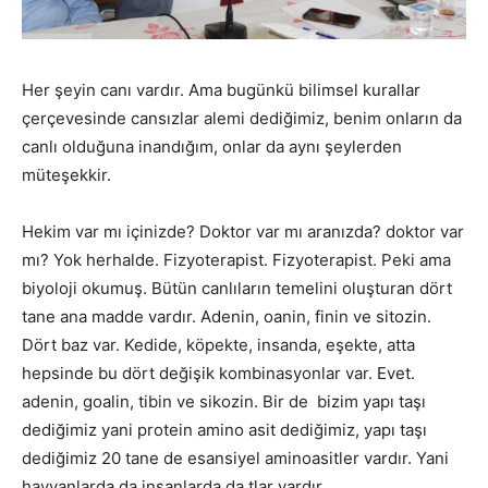
Her şeyin canı vardır. Ama bugünkü bilimsel kurallar
çerçevesinde cansızlar alemi dediğimiz, benim onların da
canlı olduğuna inandığım, onlar da aynı şeylerden
müteşekkir.
Hekim var mı içinizde? Doktor var mı aranızda? doktor var
mı? Yok herhalde. Fizyoterapist. Fizyoterapist. Peki ama
biyoloji okumuş. Bütün canlıların temelini oluşturan dört
tane ana madde vardır. Adenin, oanin, finin ve sitozin.
Dört baz var. Kedide, köpekte, insanda, eşekte, atta
hepsinde bu dört değişik kombinasyonlar var. Evet.
adenin, goalin, tibin ve sikozin. Bir de bizim yapı taşı
dediğimiz yani protein amino asit dediğimiz, yapı taşı
dediğimiz 20 tane de esansiyel aminoasitler vardır. Yani
hayvanlarda da insanlarda da tlar vardır.