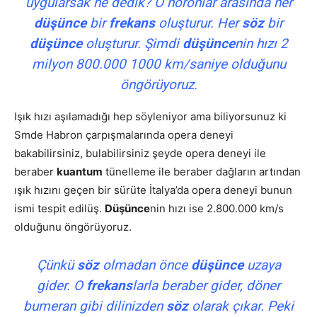
uygularsak ne dedik? O nöronlar arasında her
düşünce
bir
frekans
oluşturur. Her
söz
bir
düşünce
oluşturur. Şimdi
düşünce
nin hızı 2
milyon 800.000 1000 km/saniye olduğunu
öngörüyoruz.
Işık hızı aşılamadığı hep söyleniyor ama biliyorsunuz ki
Smde Habron çarpışmalarında opera deneyi
bakabilirsiniz, bulabilirsiniz şeyde opera deneyi ile
beraber
kuantum
tünelleme ile beraber dağların artından
ışık hızını geçen bir sürüte İtalya’da opera deneyi bunun
ismi tespit edilüş.
Düşünce
nin hızı ise 2.800.000 km/s
olduğunu öngörüyoruz.
Çünkü
söz
olmadan önce
düşünce
uzaya
gider. O
frekans
larla beraber gider, döner
bumeran gibi dilinizden
söz
olarak çıkar. Peki