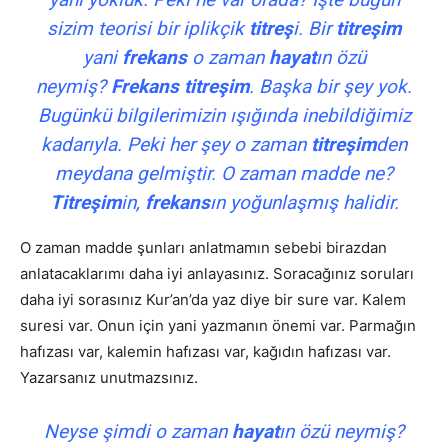
sizim teorisi bir iplikçik
titreş
i. Bir
titreşim
yani
frekans
o zaman
hayat
ın özü
neymiş?
Frekans
titreşim
. Başka bir şey yok.
Bugünkü bilgilerimizin ışığında inebildiğimiz
kadarıyla. Peki her şey o zaman
titreşim
den
meydana gelmiştir. O zaman madde ne?
Titreşim
in,
frekans
ın yoğunlaşmış halidir.
O zaman madde şunları anlatmamın sebebi birazdan
anlatacaklarımı daha iyi anlayasınız. Soracağınız soruları
daha iyi sorasınız Kur’an’da yaz diye bir sure var. Kalem
suresi var. Onun için yani yazmanın önemi var. Parmağın
hafızası var, kalemin hafızası var, kağıdın hafızası var.
Yazarsanız unutmazsınız.
Neyse şimdi o zaman
hayat
ın özü neymiş?