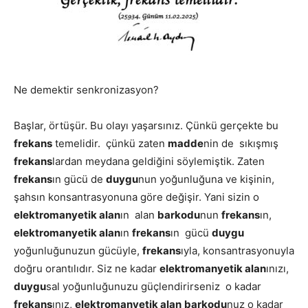
Ne demektir senkronizasyon?
Başlar, örtüşür. Bu olayı yaşarsınız. Çünkü gerçekte bu
frekans
temelidir. çünkü zaten
madde
nin de sıkışmış
frekans
lardan meydana geldiğini söylemiştik. Zaten
frekans
ın gücü de
duygu
nun yoğunluğuna ve kişinin,
şahsın konsantrasyonuna göre değişir. Yani sizin o
elektromanyetik alan
ın alan
barkodu
nun
frekans
ın,
elektromanyetik alan
ın
frekans
ın gücü
duygu
yoğunluğunuzun gücüyle,
frekans
ıyla, konsantrasyonuyla
doğru orantılıdır. Siz ne kadar
elektromanyetik alan
ınızı,
duygu
sal yoğunluğunuzu güçlendirirseniz o kadar
frekans
ınız,
elektromanyetik alan
barkodu
nuz o kadar