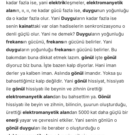
kadar fazla ise, yani
elektrik
leşmeler,
elektromanyetik
alan
ın, ıı, ıı, ne kadar gücü fazla ise,
duygu
nun yoğunluğu
da o kadar fazla olur. Yani
Duygu
ların kadar fazla ise
senin
kainat
taki var olan hadiselerin senkronizasyonu o
denli güçlü olur. Yani ne demek?
Duygu
ların yoğunluğu
frekans
ın gücünü,
frekans
ın gücünü belirler. Yani
duygu
ların yoğunluğu
frekans
ın gücünü belirler. Bu
bakımdan buna dikkat etmek lazım.
gönül
işte
gönül
diyoruz biz buna. İşte bazen kalp diyorlar. Hani iman
derler ya kalben iman. Aslında
gönül
imandır. Yoksa şu
bahsettiğimiz kalp değildir. Yani
gönül
hissiyat, hissiyatı
ile
gönül
hissiyatı ile beynin ve zihnin ürettiği
elektromanyetik alan
dan bu bahsettim ya.
Gönül
hissiyatı ile beyin ve zihnin, bilincin, şuurun oluşturduğu,
ürettiği
elektromanyetik alan
dan 5000 kat daha güçlü bir
enerji
yayar ve çevresini etkiler. Yani senin gönlün o
gönül
duygu
ları ile beraber o oluşturduğu o