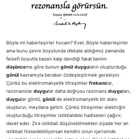
Böyle mi haberleşirler hocam? Evet. Böyle haberleşirler
ama bunu çevre boyutunda dikkate aldığımız zamanda
felsefi boyutta bazen kalp dendiği fakat benim
düşünce
me göre bunun
gönül
duygu
ların oluşturduğu
gönül
kavramıyla beraber özdeşleştirmek gerekiyor.
Çünkü bu elektromanyetik titreşimler
frekans
lar,
rezonanslar
duygu
lar daha doğrusu rezonans
duygu
ları,
duygu
lar gönlü,
gönül
de elektromanyetik bir alanı
oluşturur, meydana getirir. Çünkü titreşimler elektriğin
oluşturduğu titreşimler istikbaldeki hadiseleri çağırır,
davet eder. Zira istikbali düşünebilmekten ziyade her an
istikbali hissedebiliyorsan kendini onun içerisinde