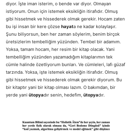
diyor. İşte iman isterim, o bende var diyor. Olmayan
istiyorum. Onun için istemek eksikliğin itirafıdır. Olmuş
gibi hissetmek ve hissederek olmak gerekir. Hocam zaten
bu işi insan bir kere çözse
hayat
a ne kadar kolaylaşır.
Şunu biliyorsun, ben her zaman söylerim, benim birçok
üretsizlerim tembelliğim yüzünden. Tembel bir adamım.
Yoksa, tamam hocam, her resim bir kitap olacak. Yani
tembelliğim yüzünden yazamadığım kitaplarımın tek
cümle halinde özetliyorum bunları. Ve cümleleri, lafı güzaf
tarzında. Yoksa, işte istemek eksikliğin itirafıdır. Olmuş
gibi hissetmek ve hissederek olmak gerekir diyorum. Bu
bir kitaptır yani bir kitap olması lazım. O bakımdan, bir
yerde yani
ütopya
dır senin, hedefim,
ütopya
dır.