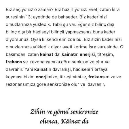
Biz seçiyoruz o zaman? Biz hazırlıyoruz. Evet, zaten İsra
suresinin 13. ayetinde de bahseder. Biz kaderinizi
omuzlarınıza yükledik. Tabii şu var. Eğer siz bilinç dışı
bilinç dışı bir hadiseyi bilinçli yapmazsanız buna kader
diyorsunuz. Oysa ki kendi elinizde bu. Biz sizin kaderinizi
omuzlarınıza yükledik diyor ayeti kerime İsra suresinde. O
bakımdan zaten
kainat
da
kainat
ın
enerji
si, titreşim,
frekans
ve rezonansımıza göre senkronize olur ve
davranır. Yani
kainat
ın davranışı, hadiseleri ortaya
koyması bizim
enerji
mize, titreşimimize,
frekans
ımıza ve
rezonansımıza göre senkronize olur ve davranır.