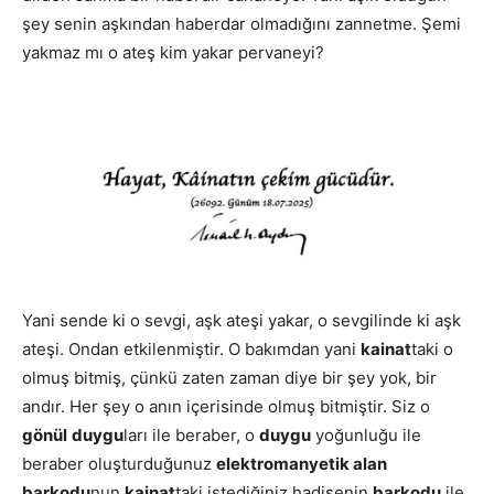
şey senin aşkından haberdar olmadığını zannetme. Şemi
yakmaz mı o ateş kim yakar pervaneyi?
Yani sende ki o sevgi, aşk ateşi yakar, o sevgilinde ki aşk
ateşi. Ondan etkilenmiştir. O bakımdan yani
kainat
taki o
olmuş bitmiş, çünkü zaten zaman diye bir şey yok, bir
andır. Her şey o anın içerisinde olmuş bitmiştir. Siz o
gönül
duygu
ları ile beraber, o
duygu
yoğunluğu ile
beraber oluşturduğunuz
elektromanyetik alan
barkodu
nun
kainat
taki istediğiniz hadisenin
barkodu
ile