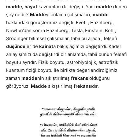
madde
,
hayat
kavramları da değişti. Yani
madde
denen
şey nedir?
Madde
yi anlama çalışmaları,
madde
hakkındaki görüşlerimiz değişti. Evet. , Hazelberg,
Newton’dan sonra Hazelberg, Tesla, Einstein, Bohr,
Şrödinger bilimsel çalışmalar, tabii bu arada , felsefi
düşünce
ler de
kainat
a bakış açımızı değiştirdi. Kader
anlayışımızı da değiştirdi bir anlamda, tabii bunun felsefi
boyutu ayrıdır. Fizik boyutu, astrobiyolojik, astrofizik,
kuantum fiziği boyutu ile birlikte değerlendirdiğimiz
zaman
madde
nin sıkıştırılmış
frekans
olduğunu
görüyoruz.
Madde
sıkıştırılmış
frekans
ıdır.