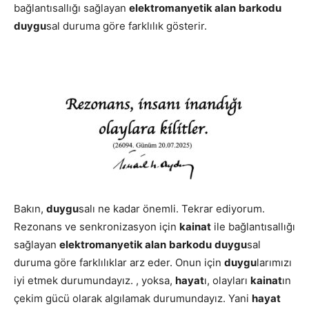
bağlantısallığı sağlayan
elektromanyetik alan
barkodu
duygu
sal duruma göre farklılık gösterir.
Bakın,
duygu
salı ne kadar önemli. Tekrar ediyorum.
Rezonans ve senkronizasyon için
kainat
ile bağlantısallığı
sağlayan
elektromanyetik alan
barkodu
duygu
sal
duruma göre farklılıklar arz eder. Onun için
duygu
larımızı
iyi etmek durumundayız. , yoksa,
hayat
ı, olayları
kainat
ın
çekim gücü olarak algılamak durumundayız. Yani
hayat