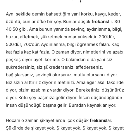
Aynı şekilde demin bahsettiğim yani korku, kaygı, keder,
üzüntü, bunlar öfke bir şey. Bunlar düşük
frekans
tır. 30
40 50 gibi. Ama bunun yanında sevinç, aydınlanma, bilgi,
huzur, affetmek, şükretmek bunlar yüksektir. 200’dür,
500’dür, 700’dür. Aydınlanma, bilgi öğrenmek falan. Kaç
kat fazla kaç kat fazla. O zaman diyor, nimetlerini ve azabı
peşkeş diyor ayeti kerime. O bakımdan o da yani siz
şükredersiniz, siz şükrederseniz, affederseniz,
bağışlarsanız, sevinçli olursanız, mutlu olursanız diyor.
Biz sizin arttırırız diyor nimetinizi. Ama eğer aksi takdirde
diyor, bizim azabımız vardır diyor. Bereketinizi düşünürüz
diyor. Kötü şey başınıza gelir diyor. İnsan düşündüğünün
insan düşündüğü başına gelir. Buradan kaynaklanıyor.
Hocam o zaman şikayetlerde çok düşük
frekans
lar.
Şükürde de şikayet yok. Şikayet yok. Şikayet yok. Şikayet