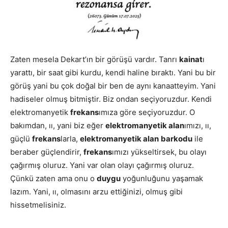
Zaten mesela Dekart’ın bir görüşü vardır. Tanrı
kainat
ı
yarattı, bir saat gibi kurdu, kendi haline bıraktı. Yani bu bir
görüş yani bu çok doğal bir ben de aynı kanaatteyim. Yani
hadiseler olmuş bitmiştir. Biz ondan seçiyoruzdur. Kendi
elektromanyetik
frekans
ımıza göre seçiyoruzdur. O
bakımdan, ıı, yani biz eğer
elektromanyetik alan
ımızı, ıı,
güçlü
frekans
larla,
elektromanyetik alan
barkodu
ile
beraber güçlendirir,
frekans
ımızı yükseltirsek, bu olayı
çağırmış oluruz. Yani var olan olayı çağırmış oluruz.
Çünkü zaten ama onu o
duygu
yoğunluğunu yaşamak
lazım. Yani, ıı, olmasını arzu ettiğinizi, olmuş gibi
hissetmelisiniz.