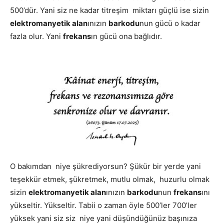
500’dür. Yani siz ne kadar titreşim miktarı güçlü ise sizin
elektromanyetik alan
ınızın
barkodu
nun gücü o kadar
fazla olur. Yani
frekans
ın gücü ona bağlıdır.
O bakımdan niye şükrediyorsun? Şükür bir yerde yani
teşekkür etmek, şükretmek, mutlu olmak, huzurlu olmak
sizin
elektromanyetik alan
ınızın
barkodu
nun
frekans
ını
yükseltir. Yükseltir. Tabii o zaman öyle 500’ler 700’ler
yüksek yani siz siz niye yani düşündüğünüz başınıza