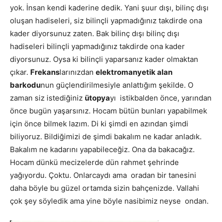
yok. İnsan kendi kaderine dedik. Yani şuur dışı, bilinç dışı
oluşan hadiseleri, siz bilinçli yapmadığınız takdirde ona
kader diyorsunuz zaten. Bak bilinç dışı bilinç dışı
hadiseleri bilinçli yapmadığınız takdirde ona kader
diyorsunuz. Oysa ki bilinçli yaparsanız kader olmaktan
çıkar.
Frekans
larınızdan
elektromanyetik alan
barkodu
nun güçlendirilmesiyle anlattığım şekilde. O
zaman siz istediğiniz
ütopya
yı istikbalden önce, yarından
önce bugün yaşarsınız. Hocam bütün bunları yapabilmek
için önce bilmek lazım. Di ki şimdi en azından şimdi
biliyoruz. Bildiğimizi de şimdi bakalım ne kadar anladık.
Bakalım ne kadarını yapabileceğiz. Ona da bakacağız.
Hocam dünkü mecizelerde dün rahmet şehrinde
yağıyordu. Çoktu. Onlarcaydı ama oradan bir tanesini
daha böyle bu güzel ortamda sizin bahçenizde. Vallahi
çok şey söyledik ama yine böyle nasibimiz neyse ondan.