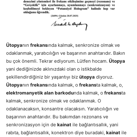
Ütopya
nın
frekans
ında kalmak, senkronize olmak ve
odaklanmak, yaratıcılığın ve başarının anahtarıdır. Bakın
bu çok önemli. Tekrar ediyorum. Lütfen hocam.
Ütopya
yani dediğinizde aklınızdaki olan o istikbalde
şekillendirdiğiniz bir yaşantıyı biz
ütopya
diyoruz.
Ütopya
nın
frekans
ında kalmak, o
frekans
ta kalmak, o,
elektromanyetik alan
barkodu
nda kalmak, o
frekans
ta
kalmak, senkronize olmak ve odaklanmak. O
odaklanacaksın, konsantre olacaksın. Yaratıcılığın ve
başarının anahtarıdır. Bu bakımdan rezonans ve
senkronizasyon için de
kainat
ile bağlantısallık, yani
rabıta, bağlantısallık, konektron diye buradaki,
kainat
ile