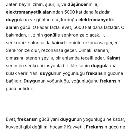
Zaten beyin, zihin, şuur, ıı, ve
düşünce
nin, ıı,
elektromanyetik alan
ından 5000 kat daha fazladır
duygu
ların ve gönlün oluşturduğu
elektromanyetik
alan
ın gücü. O kadar fazla, evet, 5000 kat daha fazladır. O
bakımdan, ıı, zihin
gönül
le senkronize olacak. Iı,
senkronize olunca da
kainat
seninle rezonansa geçer.
Senkronize olur, rezonansa geçer. Olmak istenen,
olmasını istenen şey, ıı, bir anlamda tecelli eder.
Kainat
senin bu senkronizasyonla birlikte senin
duygu
larına
kulak verir. Yani
duygu
nun yoğunluğu
frekans
ın gücüne
bağlıdır.
Duygu
nun yoğunluğu, yoğunluğunu
frekans
ın
gücü belirler.
Evet,
frekans
ın gücü yani
duygu
nun yoğunluğu ne kadar,
kuvvetli gibi değil mi hocam? Kuvvetli.
Frekans
ın gücü ne