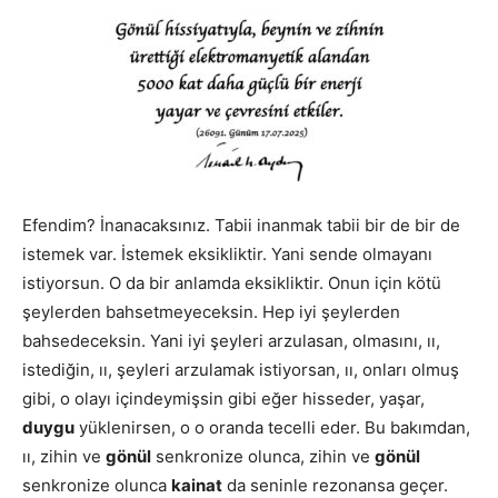
Efendim? İnanacaksınız. Tabii inanmak tabii bir de bir de
istemek var. İstemek eksikliktir. Yani sende olmayanı
istiyorsun. O da bir anlamda eksikliktir. Onun için kötü
şeylerden bahsetmeyeceksin. Hep iyi şeylerden
bahsedeceksin. Yani iyi şeyleri arzulasan, olmasını, ıı,
istediğin, ıı, şeyleri arzulamak istiyorsan, ıı, onları olmuş
gibi, o olayı içindeymişsin gibi eğer hisseder, yaşar,
duygu
yüklenirsen, o o oranda tecelli eder. Bu bakımdan,
ıı, zihin ve
gönül
senkronize olunca, zihin ve
gönül
senkronize olunca
kainat
da seninle rezonansa geçer.