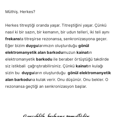
Müthiş. Herkes?
Herkes titreştiği oranda yaşar. Titreştiğini yaşar. Çünkü
nasıl ki bir sazın, bir kemanın, bir udun telleri, iki teli aynı
frekans
ta titreşirse rezonansa, senkronizasyona geçer.
Eğer bizim
duygu
larımızın oluşturduğu
gönül
elektromanyetik alan
barkodu
muzun
kainat
ın
elektromanyetik
barkodu
ile beraber örtüştüğü takdirde
siz istikbali çağrıştırabilirsiniz. Çünkü
kainat
ın kulağı
sizin bu
duygu
ların oluşturduğu
gönül
elektromanyetik
alan
barkodu
na kulak verir. Onu düşünür. Onu bekler. O
rezonansa geçtiği an senkronizasyon başlar.