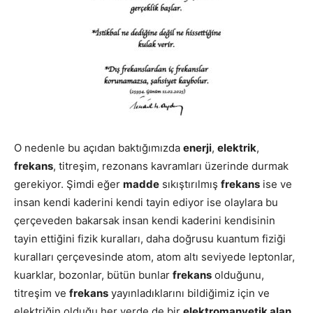
O nedenle bu açıdan baktığımızda
enerji
,
elektrik
,
frekans
, titreşim, rezonans kavramları üzerinde durmak
gerekiyor. Şimdi eğer
madde
sıkıştırılmış
frekans
ise ve
insan kendi kaderini kendi tayin ediyor ise olaylara bu
çerçeveden bakarsak insan kendi kaderini kendisinin
tayin ettiğini fizik kuralları, daha doğrusu kuantum fiziği
kuralları çerçevesinde atom, atom altı seviyede leptonlar,
kuarklar, bozonlar, bütün bunlar
frekans
olduğunu,
titreşim ve
frekans
yayınladıklarını bildiğimiz için ve
elektriğin olduğu her yerde de bir
elektromanyetik alan