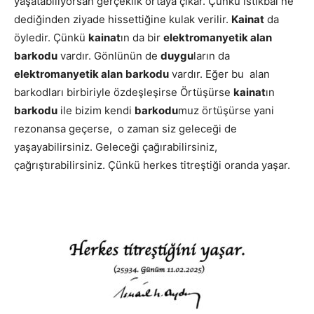
yaşatabiliyorsan gerçeklik ortaya çıkar. Çünkü istikbal ne
dediğinden ziyade hissettiğine kulak verilir.
Kainat
da
öyledir. Çünkü
kainat
ın da bir
elektromanyetik alan
barkodu
vardır. Gönlünün de
duygu
ların da
elektromanyetik alan
barkodu
vardır. Eğer bu alan
barkodları birbiriyle özdeşleşirse Örtüşürse
kainat
ın
barkodu
ile bizim kendi
barkodu
muz örtüşürse yani
rezonansa geçerse, o zaman siz geleceği de
yaşayabilirsiniz. Geleceği çağırabilirsiniz,
çağrıştırabilirsiniz. Çünkü herkes titreştiği oranda yaşar.