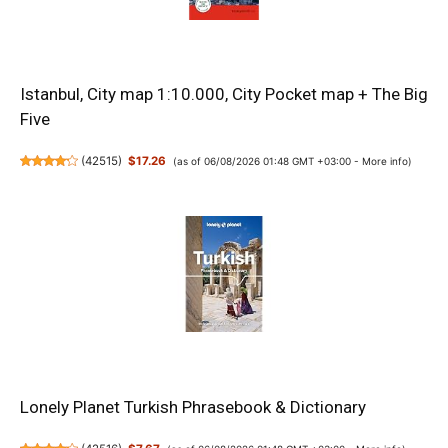
Istanbul, City map 1:10.000, City Pocket map + The Big
Five
(
42515
)
$17.26
(as of 06/08/2026 01:48 GMT +03:00 -
More info
)
Lonely Planet Turkish Phrasebook & Dictionary