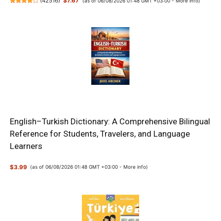
(
42516
)
$7.67
(as of 06/08/2026 01:48 GMT +03:00 -
More info
)
English–Turkish Dictionary: A Comprehensive Bilingual
Reference for Students, Travelers, and Language
Learners
$3.99
(as of 06/08/2026 01:48 GMT +03:00 -
More info
)