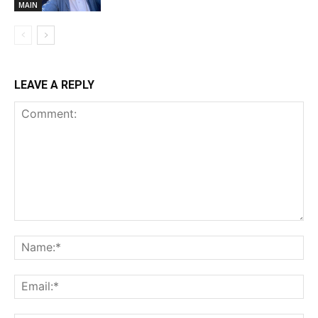
MAIN
LEAVE A REPLY
Comment:
Na
Ema