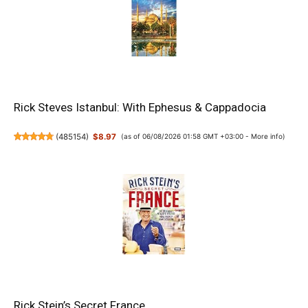
Rick Steves Istanbul: With Ephesus & Cappadocia
(
485154
)
$8.97
(as of 06/08/2026 01:58 GMT +03:00 -
More info
)
Rick Stein’s Secret France