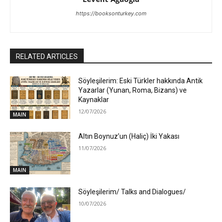
https://booksonturkey.com
RELATED ARTICLES
Söyleşilerim: Eski Türkler hakkında Antik
Yazarlar (Yunan, Roma, Bizans) ve
Kaynaklar
12/07/2026
MAIN
Altın Boynuz’un (Haliç) İki Yakası
11/07/2026
MAIN
Söyleşilerim/ Talks and Dialogues/
10/07/2026