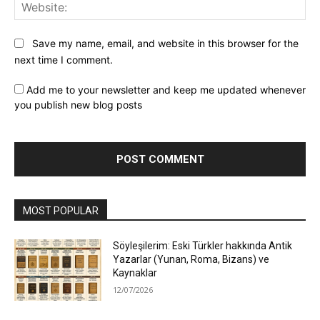
Web
Save my name, email, and website in this browser for the
next time I comment.
Add me to your newsletter and keep me updated whenever
you publish new blog posts
MOST POPULAR
Söyleşilerim: Eski Türkler hakkında Antik
Yazarlar (Yunan, Roma, Bizans) ve
Kaynaklar
12/07/2026