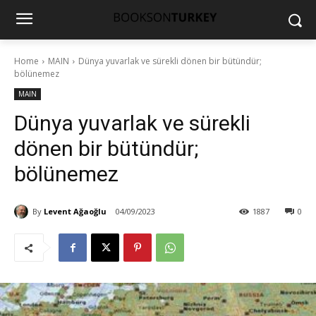
Home
MAIN
Dünya yuvarlak ve sürekli dönen bir bütündür;
bölünemez
MAIN
Dünya yuvarlak ve sürekli
dönen bir bütündür;
bölünemez
By
Levent Ağaoğlu
04/09/2023
1887
0