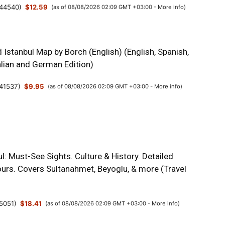
44540
)
$12.59
(as of 08/08/2026 02:09 GMT +03:00 -
More info
)
Istanbul Map by Borch (English) (English, Spanish,
alian and German Edition)
41537
)
$9.95
(as of 08/08/2026 02:09 GMT +03:00 -
More info
)
l: Must-See Sights. Culture & History. Detailed
urs. Covers Sultanahmet, Beyoglu, & more (Travel
5051
)
$18.41
(as of 08/08/2026 02:09 GMT +03:00 -
More info
)