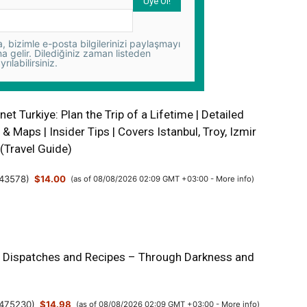
 bizimle e-posta bilgilerinizi paylaşmayı
na gelir. Dilediğiniz zaman listeden
yrılabilirsiniz.
net Turkiye: Plan the Trip of a Lifetime | Detailed
s & Maps | Insider Tips | Covers Istanbul, Troy, Izmir
(Travel Guide)
43578
)
$14.00
(as of 08/08/2026 02:09 GMT +03:00 -
More info
)
: Dispatches and Recipes – Through Darkness and
475230
)
$14.98
(as of 08/08/2026 02:09 GMT +03:00 -
More info
)