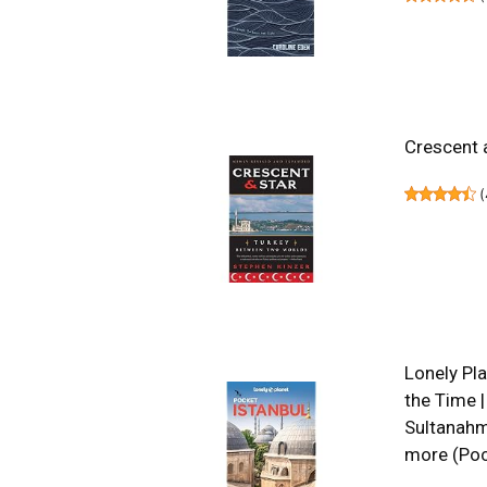
Crescent 
(
Lonely Pla
the Time |
Sultanahme
more (Poc