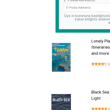
Üye ol butonuna bastığınızda,
kabul ettiğiniz anlamı
a
Lonely Pla
Itinerarie
and more 
(
Black Sea
Light
(