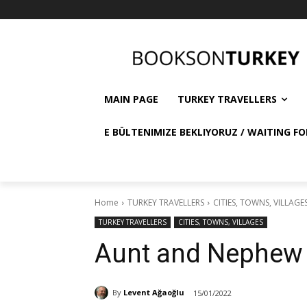
MAIN PAGE
TURKEY TRAVELLERS
E BÜLTENIMIZE BEKLIYORUZ / WAITING FO
Home
TURKEY TRAVELLERS
CITIES, TOWNS, VILLAGE
TURKEY TRAVELLERS
CITIES, TOWNS, VILLAGES
Aunt and Nephew i
By
Levent Ağaoğlu
15/01/2022