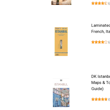
(
Laminated 
French, It
(
DK Istanbu
Maps & To
Guide)
(