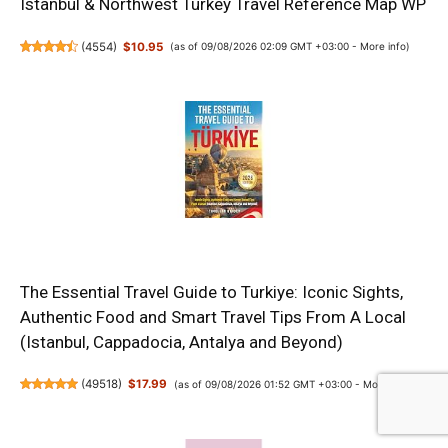
Istanbul & Northwest Turkey Travel Reference Map WP
(
4554
)
$10.95
(as of 09/08/2026 02:09 GMT +03:00 -
More info
)
The Essential Travel Guide to Turkiye: Iconic Sights,
Authentic Food and Smart Travel Tips From A Local
(Istanbul, Cappadocia, Antalya and Beyond)
(
49518
)
$17.99
(as of 09/08/2026 01:52 GMT +03:00 -
More info
)