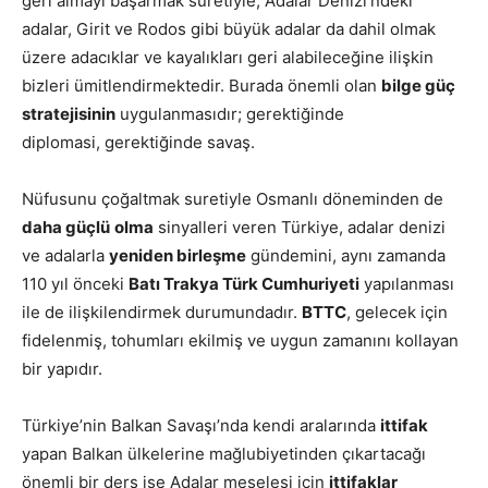
geri almayı başarmak suretiyle, Adalar Denizi’ndeki
adalar, Girit ve Rodos gibi büyük adalar da dahil olmak
üzere adacıklar ve kayalıkları geri alabileceğine ilişkin
bizleri ümitlendirmektedir. Burada önemli olan
bilge güç
stratejisinin
uygulanmasıdır; gerektiğinde
diplomasi, gerektiğinde savaş.
Nüfusunu çoğaltmak suretiyle Osmanlı döneminden de
daha güçlü
olma
sinyalleri veren Türkiye, adalar denizi
ve adalarla
yeniden birleşme
gündemini, aynı zamanda
110 yıl önceki
Batı Trakya Türk Cumhuriyeti
yapılanması
ile de ilişkilendirmek durumundadır.
BTTC
, gelecek için
fidelenmiş, tohumları ekilmiş ve uygun zamanını kollayan
bir yapıdır.
Türkiye’nin Balkan Savaşı’nda kendi aralarında
ittifak
yapan Balkan ülkelerine mağlubiyetinden çıkartacağı
önemli bir ders ise Adalar meselesi için
ittifaklar