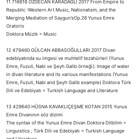
11 716618 OZGECAN KARADAĞLI 2017 From Empire to
Republic :Western Art Music, Nationalism, and the
Merging Mediation of Saygun’sOp.26 Yunus Emre
Oratorio
Doktora Müzik = Music
12 479460 GÜLCAN ABBASOĞULLARI 2017 Divan
edebiyatında su imgesi ve muhtelif tezahürleri (Yunus
Emre, Fuzuli, Nabi ve Şeyh Galib örneği). Image of water
in divan literature and its various manifestations (Yunus
Emre, Fuzuli, Nabi and Şeyh Galib example) Doktora Türk
Dili ve Edebiyatı = Turkish Language and Literature
13 429640 HÜSNA KAVAKLIÇEŞME KOTAN 2015 Yunus
Emre Divanının söz dizimi
The syntax of the Yunus Emre Divan Doktora Dilbilim =
Linguistics ; Türk Dili ve Edebiyatı = Turkish Language
and Literature