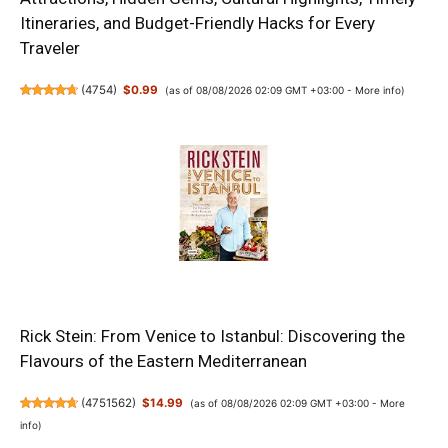
Itineraries, and Budget-Friendly Hacks for Every
Traveler
(
4754
)
$0.99
(as of 08/08/2026 02:09 GMT +03:00 -
More info
)
Rick Stein: From Venice to Istanbul: Discovering the
Flavours of the Eastern Mediterranean
(
4751562
)
$14.99
(as of 08/08/2026 02:09 GMT +03:00 -
More
info
)