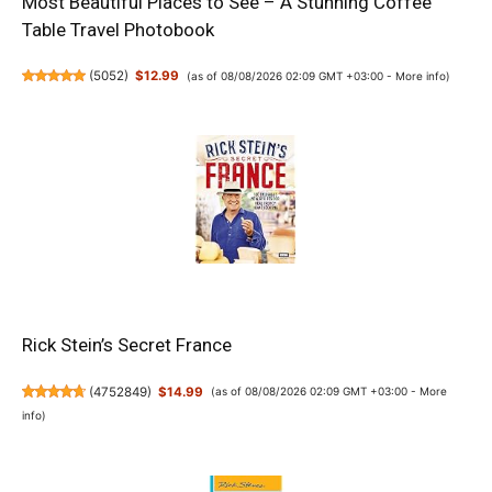
Most Beautiful Places to See – A Stunning Coffee
Table Travel Photobook
(
5052
)
$12.99
(as of 08/08/2026 02:09 GMT +03:00 -
More info
)
Rick Stein’s Secret France
(
4752849
)
$14.99
(as of 08/08/2026 02:09 GMT +03:00 -
More
info
)