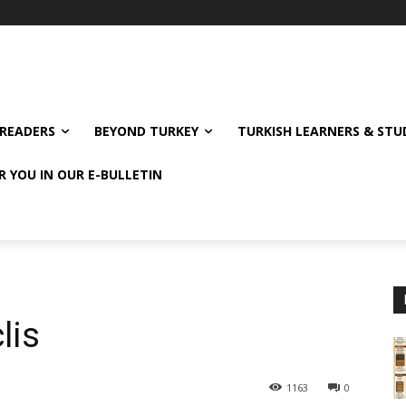
READERS
BEYOND TURKEY
TURKISH LEARNERS & ST
R YOU IN OUR E-BULLETIN
lis
1163
0