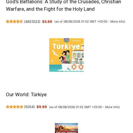
God's Battalions: A Study of the Crusades, Christian
Warfare, and the Fight for the Holy Land
(
4651023
)
$5.99
(as of 08/08/2026 01:52 GMT +03:00 -
More info
)
Our World: Türkiye
(
5054
)
$9.99
(as of 08/08/2026 01:52 GMT +03:00 -
More info
)