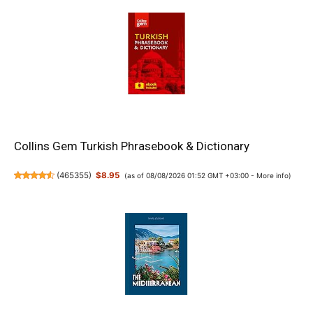
Collins Gem Turkish Phrasebook & Dictionary
(
465355
)
$8.95
(as of 08/08/2026 01:52 GMT +03:00 -
More info
)