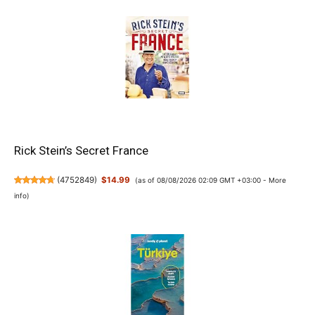
Rick Stein’s Secret France
(
4752849
)
$14.99
(as of 08/08/2026 02:09 GMT +03:00 -
More
info
)