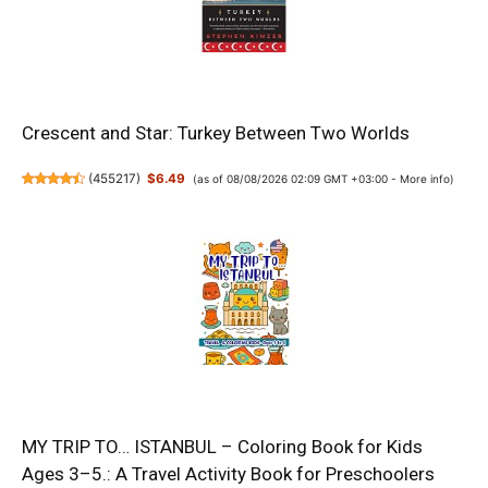
Crescent and Star: Turkey Between Two Worlds
(
455217
)
$6.49
(as of 08/08/2026 02:09 GMT +03:00 -
More info
)
MY TRIP TO… ISTANBUL – Coloring Book for Kids
Ages 3–5.: A Travel Activity Book for Preschoolers