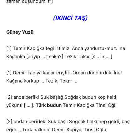
zaman düşündüm, t”]
(İKİNCİ TAŞ)
Güney Yüzü
[1] Temir Kapığka tegi irtimiz. Anda yandurtu-muz. İnel
Kağanka [ariyıp … t saka?] Tezik Tokar [s… in … ]
[1] Demir kapıya kadar eriştik. Ordan döndürdük. İnel
Kağana korkup … Tezik, Tokar …
[2] anda beriiki Suk başlığ Soğdak budun kop kelti,
yükünti [ … ].
Türk budun
Temir Kapığka Tinsi Oğlı
[2] ondan berideki Suk başlı Soğdak halkı hep geldi, baş
eğdi … Türk halkınin Demir Kapıya, Tinsi Oğlu,