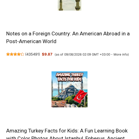
Notes on a Foreign Country: An American Abroad in a
Post-American World
(
435491
)
$9.87
(as of 09/08/2026 02:09 GMT +03:00 -
More info
)
Amazing Turkey Facts for Kids: A Fun Learning Book
with Color Photos About Istanbul, Ephesus, Ancient