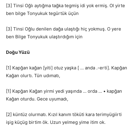
[3] Tinsi Oğlı aytığma tağka tegmiş idi yok ermiş. Ol yirte
ben bilge Tonyukuk tegürtük üçün
[3] Tinsi Oğlu denilen dağa ulaştığı hiç yokmuş. O yere
ben Bilge Tonyukuk ulaştırdığım için
Doğu Yüzü
[1] Kapğan kağan [yiti] otuz yaşka [ … anda .-erti]. Kapğan
Kağan olurtı. Tün udımatı,
[1] Kapğan Kağan yirmi yedi yaşında … orda … • kapğan
Kağan oturdu. Gece uyumadı,
[2] küntüz olurmatı. Kızıl kanım töküti kara terimyügiirti
işig küçüg birtim ök. Uzun yelmeg yime itim ok.