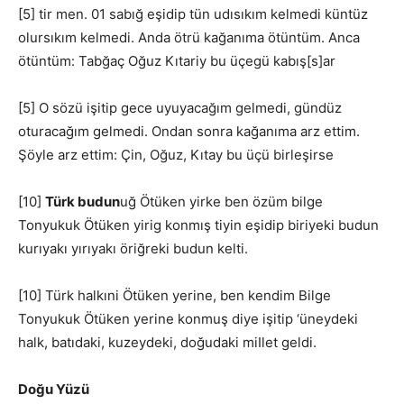
[5] tir men. 01 sabığ eşidip tün udısıkım kelmedi küntüz
olursıkım kelmedi. Anda ötrü kağanıma ötüntüm. Anca
ötüntüm: Tabğaç Oğuz Kıtariy bu üçegü kabış[s]ar
[5] O sözü işitip gece uyuyacağım gelmedi, gündüz
oturacağım gelmedi. Ondan sonra kağanıma arz ettim.
Şöyle arz ettim: Çin, Oğuz, Kıtay bu üçü birleşirse
[10]
Türk budun
uğ Ötüken yirke ben özüm bilge
Tonyukuk Ötüken yirig konmış tiyin eşidip biriyeki budun
kurıyakı yırıyakı öriğreki budun kelti.
[10] Türk halkıni Ötüken yerine, ben kendim Bilge
Tonyukuk Ötüken yerine konmuş diye işitip ‘üneydeki
halk, batıdaki, kuzeydeki, doğudaki miIlet geldi.
Doğu Yüzü