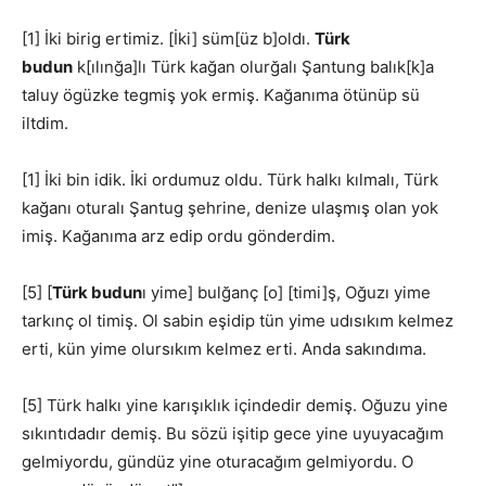
[1] İki birig ertimiz. [İki] süm[üz b]oldı.
Türk
budun
k[ılınğa]lı Türk kağan olurğalı Şantung balık[k]a
taluy ögüzke tegmiş yok ermiş. Kağanıma ötünüp sü
iltdim.
[1] İki bin idik. İki ordumuz oldu. Türk halkı kılmalı, Türk
kağanı oturalı Şantug şehrine, denize ulaşmış olan yok
imiş. Kağanıma arz edip ordu gönderdim.
[5] [
Türk budun
ı yime] bulğanç [o] [timi]ş, Oğuzı yime
tarkınç ol timiş. Ol sabin eşidip tün yime udısıkım kelmez
erti, kün yime olursıkım kelmez erti. Anda sakındıma.
[5] Türk halkı yine karışıklık içindedir demiş. Oğuzu yine
sıkıntıdadır demiş. Bu sözü işitip gece yine uyuyacağım
gelmiyordu, gündüz yine oturacağım gelmiyordu. O