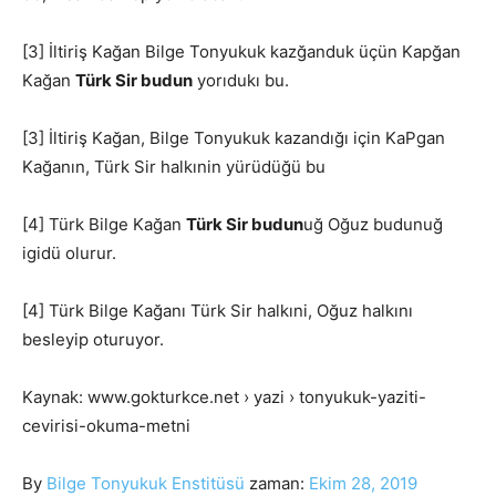
[3] İltiriş Kağan Bilge Tonyukuk kazğanduk üçün Kapğan
Kağan
Türk Sir budun
yorıdukı bu.
[3] İltiriş Kağan, Bilge Tonyukuk kazandığı için KaPgan
Kağanın, Türk Sir halkınin yürüdüğü bu
[4] Türk Bilge Kağan
Türk Sir budun
uğ Oğuz budunuğ
igidü olurur.
[4] Türk Bilge Kağanı Türk Sir halkıni, Oğuz halkını
besleyip oturuyor.
Kaynak: www.gokturkce.net › yazi › tonyukuk-yaziti-
cevirisi-okuma-metni
By
Bilge Tonyukuk Enstitüsü
zaman:
Ekim 28, 2019