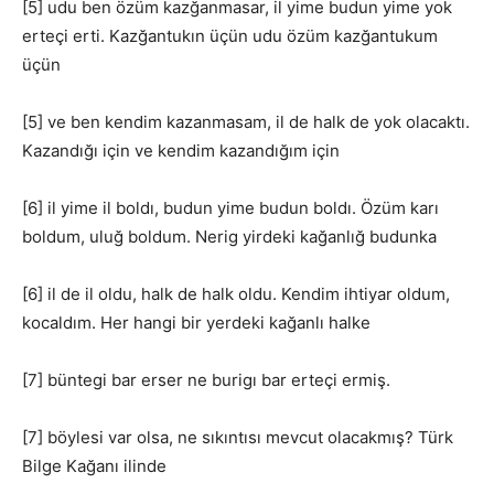
[5] udu ben özüm kazğanmasar, il yime budun yime yok
erteçi erti. Kazğantukın üçün udu özüm kazğantukum
üçün
[5] ve ben kendim kazanmasam, il de halk de yok olacaktı.
Kazandığı için ve kendim kazandığım için
[6] il yime il boldı, budun yime budun boldı. Özüm karı
boldum, uluğ boldum. Nerig yirdeki kağanlığ budunka
[6] il de il oldu, halk de halk oldu. Kendim ihtiyar oldum,
kocaldım. Her hangi bir yerdeki kağanlı halke
[7] büntegi bar erser ne burigı bar erteçi ermiş.
[7] böylesi var olsa, ne sıkıntısı mevcut olacakmış? Türk
Bilge Kağanı ilinde