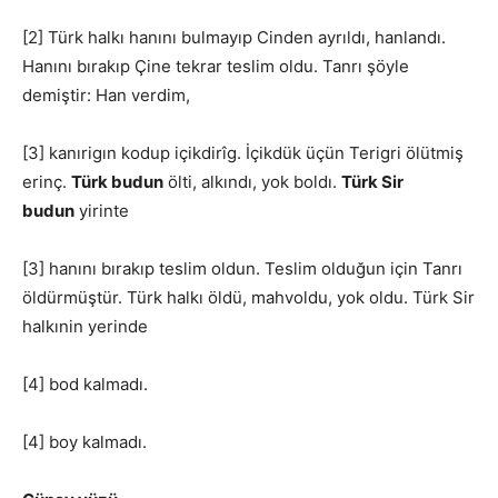
[2] Türk halkı hanını bulmayıp Cinden ayrıldı, hanlandı.
Hanını bırakıp Çine tekrar teslim oldu. Tanrı şöyle
demiştir: Han verdim,
[3] kanırigın kodup içikdirîg. İçikdük üçün Terigri ölütmiş
erinç.
Türk budun
ölti, alkındı, yok boldı.
Türk Sir
budun
yirinte
[3] hanını bırakıp teslim oldun. Teslim olduğun için Tanrı
öldürmüştür. Türk halkı öldü, mahvoldu, yok oldu. Türk Sir
halkınin yerinde
[4] bod kalmadı.
[4] boy kalmadı.