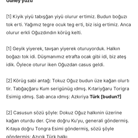
Güney yüzü
[1] Kiyik yiyü tabışğan yiyü olurur ertimiz. Budun boğuzı
tok erti. Yağımız tegre ocuk teg erti, biz isig ertimiz. Anca
olurur erkli Oğuzdındın körüg kelti.
[1] Geyik yiyerek, tavşan yiyerek oturuyorduk. Halkın
boğazı tok idi. Düşmanımız etrafta ocak gibi idi, biz ateş
idik. Öylece oturur iken Oğuzdan casus geldi.
[2] Körüg sabi antağ: Tokuz Oğuz budun üze kağan olurtı
tir. Tabğaçğaru Kum serigünüg ıdmış. Kıtariyğaru Torigra
Esimig ıdmış. Sab anca ıdmış: Azkıriya
Türk [budun?]
[2] Casusun sözü şöyle: Dokuz Oğuz halkınin üzerine
kağan oturdu der. Çine doğru Ku’yu, generali göndermiş.
Kıtaya doğru Tongra Esimi göndermiş, sözü şöyle
göndermiş: Azıcık Türk halkı