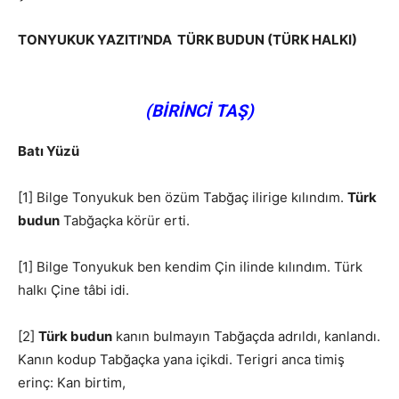
TONYUKUK YAZITI’NDA TÜRK BUDUN (TÜRK HALKI)
(BİRİNCİ TAŞ)
Batı Yüzü
[1] Bilge Tonyukuk ben özüm Tabğaç ilirige kılındım.
Türk
budun
Tabğaçka körür erti.
[1] Bilge Tonyukuk ben kendim Çin ilinde kılındım. Türk
halkı Çine tâbi idi.
[2]
Türk budun
kanın bulmayın Tabğaçda adrıldı, kanlandı.
Kanın kodup Tabğaçka yana içikdi. Terigri anca timiş
erinç: Kan birtim,