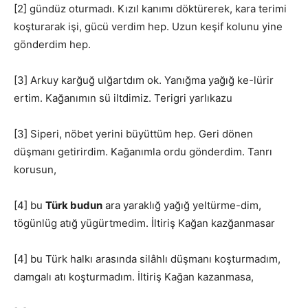
[2] gündüz oturmadı. Kızıl kanımı döktürerek, kara terimi
koşturarak işi, gücü verdim hep. Uzun keşif kolunu yine
gönderdim hep.
[3] Arkuy karğuğ ulğartdım ok. Yanığma yağığ ke-lürir
ertim. Kağanımın sü iltdimiz. Terigri yarlıkazu
[3] Siperi, nöbet yerini büyüttüm hep. Geri dönen
düşmanı getirirdim. Kağanımla ordu gönderdim. Tanrı
korusun,
[4] bu
Türk budun
ara yaraklığ yağığ yeltürme-dim,
tögünlüg atığ yügürtmedim. İltiriş Kağan kazğanmasar
[4] bu Türk halkı arasında silâhlı düşmanı koşturmadım,
damgalı atı koşturmadım. İltiriş Kağan kazanmasa,