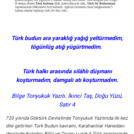
Türk budun ara yaraklığ yağığ yeltürmedim,
tögünlüg atığ yügürtmedim.
Türk halkı arasında silâhlı düşmanı
koşturmadım,
damgalı atı koşturmadım.
Bilge Tonyukuk Yazıtı.
İkinci Taş, Doğu Yüzü,
Satır 4
720 yılında Göktürk Devletinde Tonyukuk Yazıtında ilk kez
dile getirilen Türk Budun kavramı, Karahanlılar Hanedanı
devrinde Kutadgu Bilig ve Divanı Lugat it Türk eserlerinde