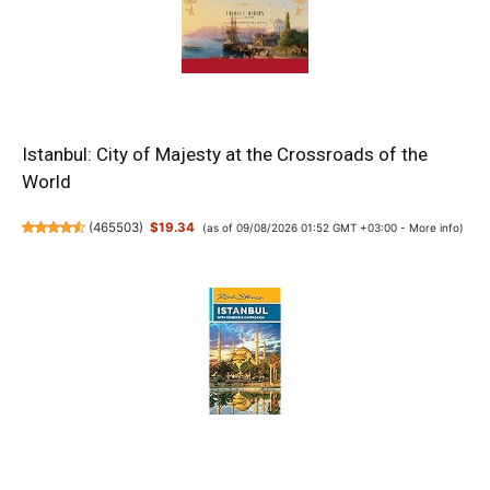
Istanbul: City of Majesty at the Crossroads of the
World
(
465503
)
$19.34
(as of 09/08/2026 01:52 GMT +03:00 -
More info
)