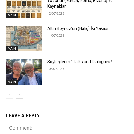
Yazarlar (Yunan, Roma, Bizans) ve
Kaynaklar
12/07/2026
MAIN
Altın Boynuz’un (Haliç) İki Yakası
11/07/2026
MAIN
Söyleşilerim/ Talks and Dialogues/
10/07/2026
MAIN
LEAVE A REPLY