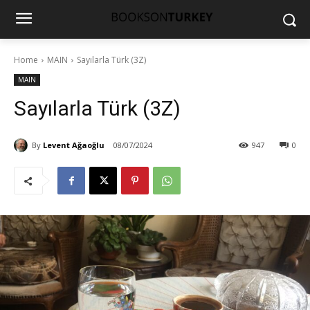
Home
MAIN
Sayılarla Türk (3Z)
MAIN
Sayılarla Türk (3Z)
By
Levent Ağaoğlu
08/07/2024
947
0