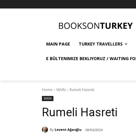
MAIN PAGE
TURKEY TRAVELLERS
E BÜLTENIMIZE BEKLIYORUZ / WAITING FO
Home
MAIN
Rumeli Hasreti
MAIN
Rumeli Hasreti
By
Levent Ağaoğlu
08/06/2024