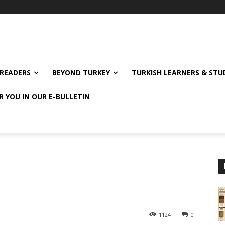
READERS
BEYOND TURKEY
TURKISH LEARNERS & ST
R YOU IN OUR E-BULLETIN
1124
0