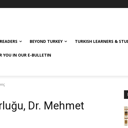
READERS
BEYOND TURKEY
TURKISH LEARNERS & ST
R YOU IN OUR E-BULLETIN
enç
rluğu, Dr. Mehmet