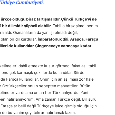
Türkiye Cumhuriyeti.
Türkçe olduğu biraz tartışmalıdır. Çünkü Türkçe’yi de
bir dil midir şüpheli olabilir.
Tabii o biraz şimdi benim
aldı. Osmanlıların da yanlışı olmadı değil,
 olan bir dil kurdular.
İmparatorluk dili, Arapça, Farsça
illeri de kullandılar. Çingeneceye varıncaya kadar
, kelimeleri dahil etmekte kusur görmedi fakat asıl tabii
e onu çok karmaşık şekillerde kullandılar. Şiirde,
de Farsça kullandılar. Onun için anlaşılması zor hale
zim Öztürkçeciler onu o sebepten mahvettiler. Bütün
 kelimeler vardı ama onları her Türk anlıyordu. Yani
ben hatırlamıyorum. Ama zaman Türkçe değil. Bir sürü
Farsçalar belli değil Türkçeye iyice girmiş olduğu için.
de bu vahim şeyi tekrar hatırlamak lazım.