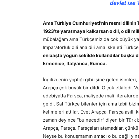
devlet ise 
Ama Türkiye Cumhuriyeti’nin resmi dilinin 
1923’te yaratmaya kalkarsan o dil, o dil millî 
mübalağam ama Türkçemiz de çok büyük yara 
İmparatorluk dili ana dili ama iskeleti Türkçe
en başta yoğun şekilde kullandılar başka d
Ermenice, İtalyanca, Rumca.
İngilizcenin yaptığı gibi işine gelen isimleri
Arapça çok büyük bir dildi. O çok etkiledi. V
edebiyatta Farsça, maliyede mali literatürde 
geldi. Saf Türkçe bilenler için ama tabii bi
kelimeleri attılar. Evet Arapça, Farsça asıllı
zaman deyince “bu necedir” diyen bir Türk 
Arapça, Farsça. Farsçaları atamadılar, çünkü 
Neyse bu konuşmamın amacı o bu değil yine 