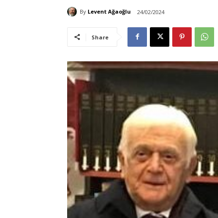
By
Levent Ağaoğlu
24/02/2024
Share