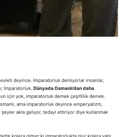
evleti deyince. İmparatorluk demiyorlar insanlar,
lı; İmparatorluk.
Dünyada Osmanlı’dan daha
n için yok, imparatorluk demek çeşitlilik demek.
si Osmanlı, ama imparatorluk deyince emperyalizm,
şeyler akla geliyor, tedayi ettiriyor diye kullanmak
ette kolera olmaz ki imparatorlukta olur kolera yani