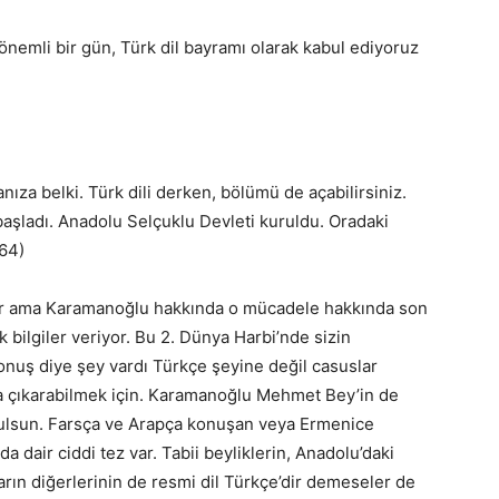
nemli bir gün, Türk dil bayramı olarak kabul ediyoruz
za belki. Türk dili derken, bölümü de açabilirsiniz.
 başladı. Anadolu Selçuklu Devleti kuruldu. Oradaki
64)
r ama Karamanoğlu hakkında o mücadele hakkında son
 bilgiler veriyor. Bu 2. Dünya Harbi’nde sizin
onuş diye şey vardı Türkçe şeyine değil casuslar
a çıkarabilmek için. Karamanoğlu Mehmet Bey’in de
şulsun. Farsça ve Arapça konuşan veya Ermenice
 dair ciddi tez var. Tabii beyliklerin, Anadolu’daki
ların diğerlerinin de resmi dil Türkçe’dir demeseler de