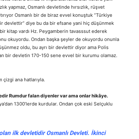
zlık yapmaz, Osmanlı devletinde hırsızlık, rüşvet
aptırıyor Osmanlı bir de biraz evvel konuştuk “Türkiye
bir devlettir” diye bu da bir efsane yani hiç düşünmek
 bir kitap vardı Hz. Peygamberin tavasssut ederek
dı, onu okuyordu. Ondan başka şeyler de okuyordu onunla
üşünmez oldu, bu ayrı bir devlettir diyor ama Polis
ğan bir devletin 170-150 sene evvel bir kurumu olamaz.
 çizgi ana hatlarıyla.
edir Rumdur falan diyenler var ama onlar hikâye.
sya’dan 1300’lerde kurdular. Ondan çok eski Selçuklu
 olan ilk devletidir Osmanlı Devleti.
İkinci