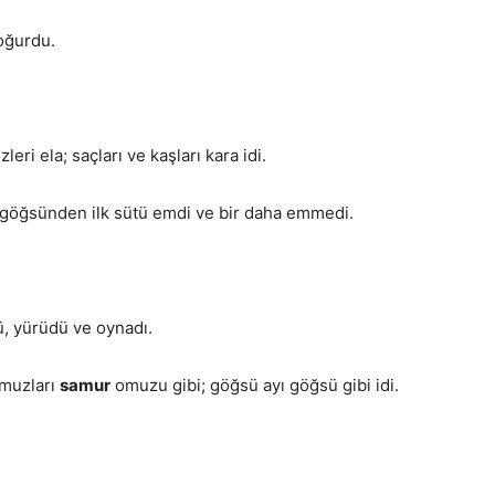
oğurdu.
eri ela; saçları ve kaşları kara idi.
 göğsünden ilk sütü emdi ve bir daha emmedi.
ü, yürüdü ve oynadı.
 omuzları
samur
omuzu gibi; göğsü ayı göğsü gibi idi.