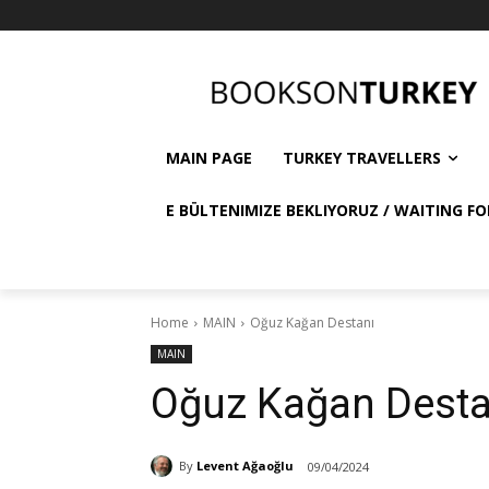
MAIN PAGE
TURKEY TRAVELLERS
E BÜLTENIMIZE BEKLIYORUZ / WAITING FO
Home
MAIN
Oğuz Kağan Destanı
MAIN
Oğuz Kağan Desta
By
Levent Ağaoğlu
09/04/2024