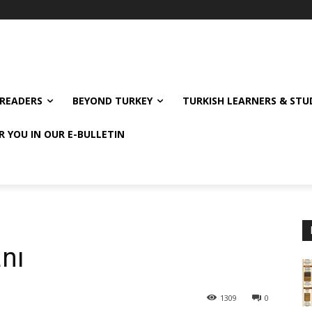
READERS
BEYOND TURKEY
TURKISH LEARNERS & ST
R YOU IN OUR E-BULLETIN
nı
1309
0