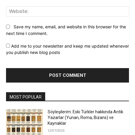
Web
Save my name, email, and website in this browser for the
next time I comment.
Add me to your newsletter and keep me updated whenever
you publish new blog posts
MOST POPULAR
Söyleşilerim: Eski Türkler hakkında Antik
Yazarlar (Yunan, Roma, Bizans) ve
Kaynaklar
12/07/2026