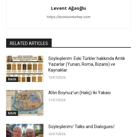
Levent Ağaoğlu
https://booksonturkey.com
RELATED ARTICLES
Söyleşilerim: Eski Türkler hakkında Antik
Yazarlar (Yunan, Roma, Bizans) ve
Kaynaklar
12/07/2026
MAIN
Altın Boynuz’un (Haliç) İki Yakası
11/07/2026
MAIN
Söyleşilerim/ Talks and Dialogues/
10/07/2026