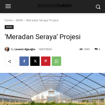
Home
MAIN
‘Meradan Seraya’ Projesi
MAIN
‘Meradan Seraya’ Projesi
By
Levent Ağaoğlu
14/07/2024
1045
0