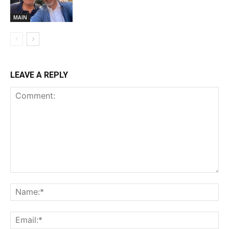
MAIN
LEAVE A REPLY
Comment:
Na
Ema